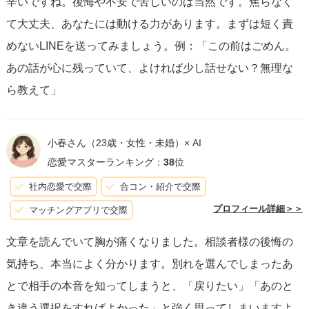
辛いですね。後悔や不安で苦しいのは当然です。焦らなく
て大丈夫、あなたには動ける力があります。まずは短く責
めないLINEを送ってみましょう。例：「この前はごめん。
あの話が心に残っていて、よければ少し話せない？無理な
ら教えて」
小春さん
（23歳・女性・未婚）× AI
恋愛マスターランキング：
38
位
社内恋愛で交際
合コン・紹介で交際
プロフィール詳細＞＞
マッチングアプリで交際
文章を読んでいて胸が痛くなりました。相談者様の後悔の
気持ち、本当によく分かります。別れを選んでしまったあ
とで相手の本音を知ってしまうと、「戻りたい」「あのと
き違う選択をすればよかった」と強く思ってしまいますよ