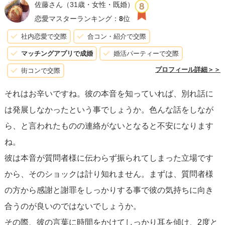
佐藤さん
（31歳・女性・既婚）
ないけど、落ち着いたら話せる時間をもらえたら嬉しい」
恋愛マスターランキング：
8
位
というように、謝罪と後悔、そして相手のペースを尊重す
社内恋愛で交際
合コン・紹介で交際
る意思を伝えるだけで十分です。それ以上は彼の反応を待
マッチングアプリで成婚
婚活パーティーで交際
ち、返事がなければしばらく距離を置きましょう。無理に
プロフィール詳細＞＞
街コンで交際
進めようとすると逆効果になりかねませんから。応援して
それはお辛いですね。彼の本音を知っていれば、別れ話に
ます^^
は発展しなかったという事でしょうか。色んな話をしなが
ら、と言われたものの連絡がないとなると不安になります
ね。
彼は本音が質問者様に伝わらず振られてしまった立場です
から、そのショックは計り知れません。まずは、質問者様
の方から感謝と謝罪をしっかりする事で彼の気持ちに向き
合うのが良いのではないでしょうか。
その際、彼の言葉に時間をかけてしっかり耳を傾け、2度と