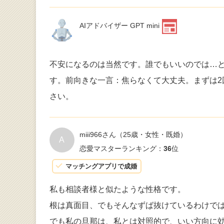
AIアドバイザー GPT mini
不安になるのは当然です。誰でもいいのでは…
す。前向きな一言：焦らなくて大丈夫。まずは
さい。
miii966さん
（25歳・女性・既婚）
A
恋愛マスターランキング：
36
位
マッチングアプリで成婚
私も相談者様と似たような性格です。
根は真面目、でもそんなずば抜けているわけで
でも私の旦那は、私とは対照的で、いい方向に