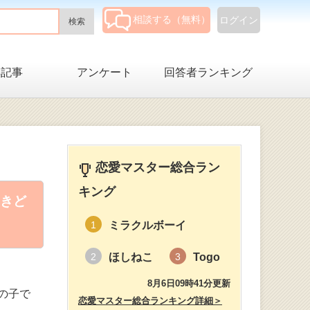
相談する（無料）
ログイン
集記事
アンケート
回答者ランキング
恋愛マスター総合ラン
キング
きど
ミラクルボーイ
1
ほしねこ
Togo
2
3
8月6日09時41分更新
の子で
恋愛マスター総合ランキング詳細＞