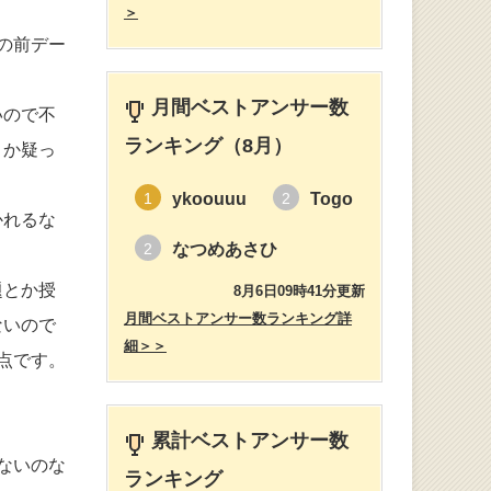
＞
の前デー
月間ベストアンサー数
いので不
ランキング（8月）
とか疑っ
ykoouuu
Togo
1
2
かれるな
なつめあさひ
2
題とか授
8月6日09時41分更新
月間ベストアンサー数ランキング詳
ないので
細＞＞
点です。
累計ベストアンサー数
ないのな
ランキング