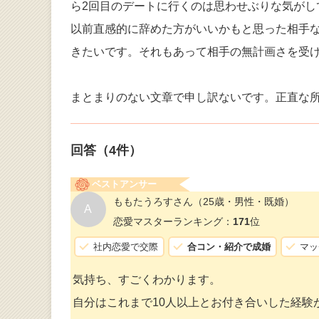
ら2回目のデートに行くのは思わせぶりな気がし
以前直感的に辞めた方がいいかもと思った相手
きたいです。それもあって相手の無計画さを受
まとまりのない文章で申し訳ないです。正直な
回答（
4
件）
ベストアンサー
ももたうろすさん
（25歳・男性・既婚）
A
恋愛マスターランキング：
171
位
社内恋愛で交際
合コン・紹介で成婚
マッ
気持ち、すごくわかります。
自分はこれまで10人以上とお付き合いした経験