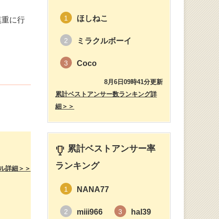
ほしねこ
1
慎重に行
。
ミラクルボーイ
2
Coco
3
8月6日09時41分更新
累計ベストアンサー数ランキング詳
細＞＞
累計ベストアンサー率
ランキング
ル詳細＞＞
NANA77
1
miii966
hal39
2
3