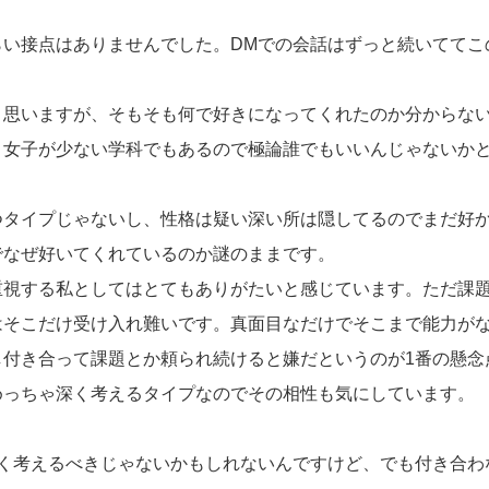
らい接点はありませんでした。DMでの会話はずっと続いててこ
と思いますが、そもそも何で好きになってくれたのか分からな
、女子が少ない学科でもあるので極論誰でもいいんじゃないか
つタイプじゃないし、性格は疑い深い所は隠してるのでまだ好
でなぜ好いてくれているのか謎のままです。
重視する私としてはとてもありがたいと感じています。ただ課
はそこだけ受け入れ難いです。真面目なだけでそこまで能力が
し付き合って課題とか頼られ続けると嫌だというのが1番の懸念
めっちゃ深く考えるタイプなのでその相性も気にしています。
深く考えるべきじゃないかもしれないんですけど、でも付き合わ