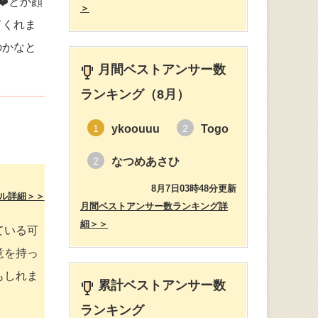
️とか顔
＞
てくれま
のかなと
月間ベストアンサー数
ランキング（8月）
ykoouuu
Togo
1
2
なつめあさひ
2
8月7日03時48分更新
ル詳細＞＞
月間ベストアンサー数ランキング詳
細＞＞
ている可
意を持っ
もしれま
累計ベストアンサー数
ランキング