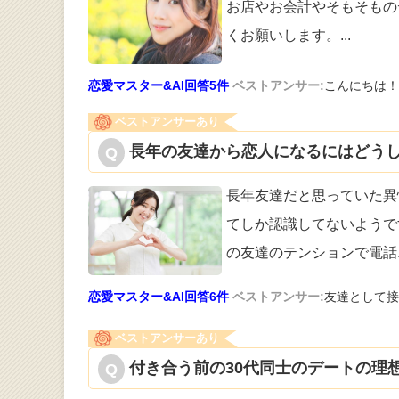
お店やお会計
やそもそもの
くお願いします。
...
恋愛マスター&AI回答5件
ベストアンサー:
こんにちは！
ベストアンサーあり
長年の友達から恋人になるにはどうし
長年友達だと思っていた異
てしか認識し
てないようで
の友達のテンションで電話
恋愛マスター&AI回答6件
ベストアンサー:
友達として接
ベストアンサーあり
付き合う前の30代同士のデートの理