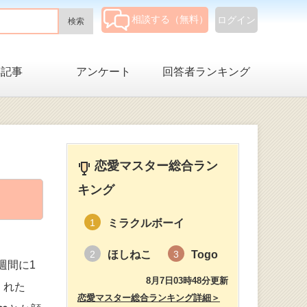
相談する（無料）
ログイン
集記事
アンケート
回答者ランキング
恋愛マスター総合ラン
キング
ミラクルボーイ
1
ほしねこ
Togo
2
3
週間に1
8月7日03時48分更新
くれた
恋愛マスター総合ランキング詳細＞