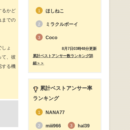
するかど
ほしねこ
1
れまでの
ミラクルボーイ
2
Coco
3
でしょ
8月7日03時48分更新
累計ベストアンサー数ランキング詳
って、彼
細＞＞
認する機
累計ベストアンサー率
ランキング
NANA77
1
miii966
hal39
2
3