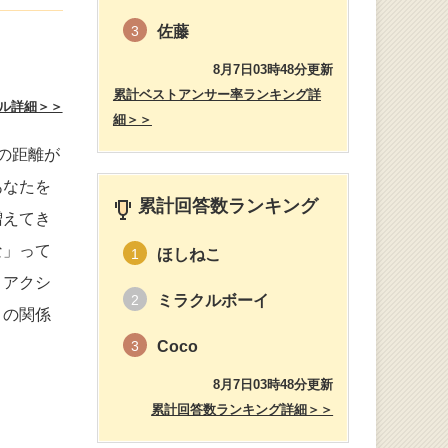
佐藤
3
8月7日03時48分更新
累計ベストアンサー率ランキング詳
ル詳細＞＞
細＞＞
の距離が
あなたを
累計回答数ランキング
増えてき
な」って
ほしねこ
1
リアクシ
ミラクルボーイ
2
りの関係
Coco
3
8月7日03時48分更新
累計回答数ランキング詳細＞＞