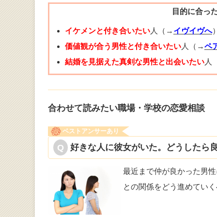
目的に合っ
イケメンと付き合いたい
人（→
イヴイヴへ
価値観が合う男性と付き合いたい
人（→
ペ
結婚を見据えた真剣な男性と出会いたい
人
合わせて読みたい職場・学校の恋愛相談
ベストアンサーあり
好きな人に彼女がいた。どうしたら良
最近まで仲が良かった男性
との関係をど
う進めていく