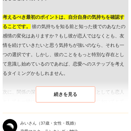
考えるべき最初のポイントは、自分自身の気持ちを確認す
ることです。
彼の気持ちを知る前と知った後でのあなたの
感情の変化はありますか？もし彼が恋人ではなくとも、友
情を続けていきたいと思う気持ちが強いのなら、それも一
つの選択です。しかし、彼のことをもっと特別な存在とし
て意識し始めているのであれば、恋愛へのステップを考え
るタイミングかもしれません。
次に、関係の深さや未来についてです。友達としても恋人
としても一緒にいたいと感じる相手は、人生においてとて
も貴重です。そのため、友人関係を維持するか恋人関係に
進むかを決める際、長期的な視点で考えることをお勧めし
みいさん
（37歳・女性・既婚）
ます。結婚してもおかしくないと思うほどの相手であれ