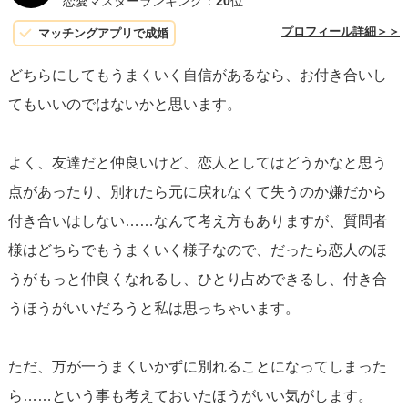
恋愛マスターランキング：
20
位
ば、その気持ちを大切にしてください。
プロフィール詳細＞＞
マッチングアプリで成婚
どちらにしてもうまくいく自信があるなら、お付き合いし
周囲の人間関係の複雑さについては、慎重に考える必要が
てもいいのではないかと思います。
あります。
一番大事なのはあなたの心地よさと彼との関係
の質です。
周りの影響で自分の感情をねじ曲げないように
よく、友達だと仲良いけど、恋人としてはどうかなと思う
しましょう。
点があったり、別れたら元に戻れなくて失うのか嫌だから
付き合いはしない……なんて考え方もありますが、質問者
最後に、自分がどうしたいのかを明確にするために、彼と
様はどちらでもうまくいく様子なので、だったら恋人のほ
正直に対話することをお勧めします。相手の気持ちを確認
うがもっと仲良くなれるし、ひとり占めできるし、付き合
し、素直な自分の気持ちも伝えることで、より良い関係を
うほうがいいだろうと私は思っちゃいます。
築くことが可能です。互いに理解し合うことで、友人とし
て、あるいは恋人としての関係性を強化できます。
ただ、万が一うまくいかずに別れることになってしまった
ら……という事も考えておいたほうがいい気がします。
選択はあなた次第です。自身の気持ちと価値観を尊重し、