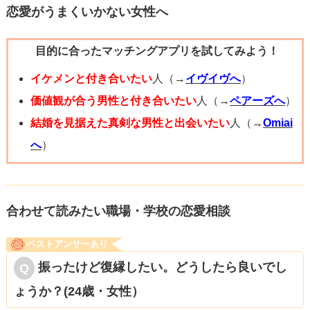
すよ！
恋愛がうまくいかない女性へ
目的に合ったマッチングアプリを試してみよう！
イケメンと付き合いたい
人（→
イヴイヴへ
）
価値観が合う男性と付き合いたい
人（→
ペアーズへ
）
結婚を見据えた真剣な男性と出会いたい
人（→
Omiai
へ
）
合わせて読みたい職場・学校の恋愛相談
ベストアンサーあり
振ったけど復縁したい。どうしたら良いでし
ょうか？(24歳・女性）