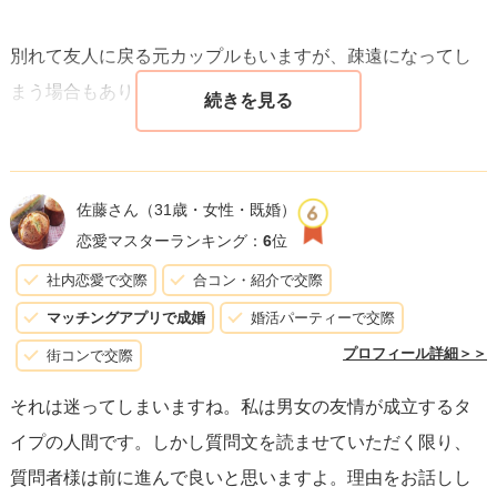
どの選択をしたとしても、それがあなたにとって最善のも
別れて友人に戻る元カップルもいますが、疎遠になってし
のであることを信じて進んでください。
まう場合もあります。
また、お別れしたとして自分たちは仲良くやっていけて
も、将来お互いに別の人と交際したり、結婚するなんてこ
佐藤さん
（31歳・女性・既婚）
とになったら、多分お互いのお相手は「仲の良いあの人は
恋愛マスターランキング：
6
位
元彼（元カノ）なんだ……」と複雑だと思うんです。
社内恋愛で交際
合コン・紹介で交際
マッチングアプリで成婚
婚活パーティーで交際
そういう場合は結局、疎遠になるか隠れて会ったりやり取
プロフィール詳細＞＞
街コンで交際
りして、結局揉め事になると思います。
それは迷ってしまいますね。私は男女の友情が成立するタ
イプの人間です。しかし質問文を読ませていただく限り、
そういうことまで考えて、友人と恋人、どちらの関係性で
質問者様は前に進んで良いと思いますよ。理由をお話しし
連れ添うか決めたらいいと思いますよ。