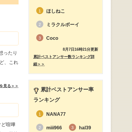
ほしねこ
1
ミラクルボーイ
2
Coco
3
8月7日16時21分更新
想ったり
累計ベストアンサー数ランキング詳
ど、これ
細＞＞
を見る＞＞
累計ベストアンサー率
ランキング
NANA77
1
けど喧嘩
miii966
hal39
2
3