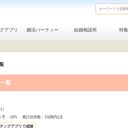
グアプリ
婚活パーティー
結婚相談所
特
一覧
答一覧
1）
率
?
：10%
累計回答数：10(
317
位)】
チングアプリで成婚