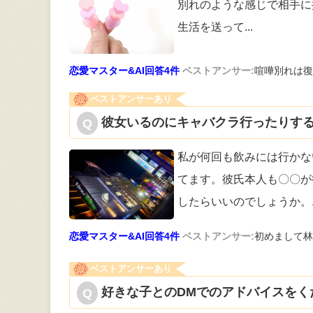
別れのような感じで相手に
生活を送って
...
恋愛マスター&AI回答4件
ベストアンサー:
喧嘩別れは復
ベストアンサーあり
彼女いるのにキャバクラ行ったりする
私が何回も飲みには行かな
てます。彼氏
本人も〇〇が
したらいいのでしょうか。
恋愛マスター&AI回答4件
ベストアンサー:
初めまして林
ベストアンサーあり
好きな子とのDMでのアドバイスをくだ