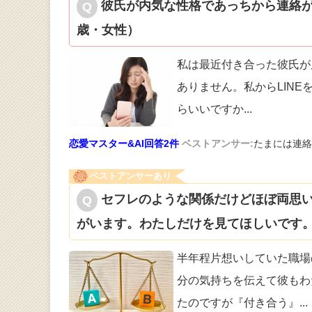
彼氏が内気な性格であっちから連絡が
歳・女性）
私は最近付き合った彼氏が
ありません
。私からLIN
らいいですか
...
恋愛マスター&AI回答2件
ベストアンサー:
たまには連絡
ベストアンサーあり
セフレのような関係だけどほぼ両思い
がいます。わたしだけを見てほしいです。
半年程片想いしていた職場
分の気持ち
を伝えて彼もわ
たのですが『付き合う』
...