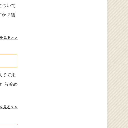
について
すか？後
を見る＞＞
見てて未
たら冷め
を見る＞＞