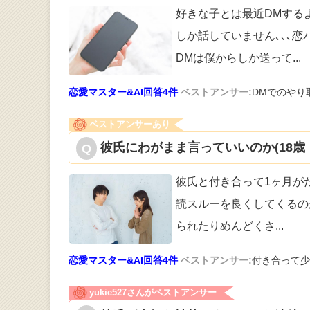
好きな子とは最近DMする
しか話してい
ません､､､
DMは僕からしか送って
...
恋愛マスター&AI回答4件
ベストアンサー:
DMでのやり
ベストアンサーあり
彼氏にわがまま言っていいのか(18歳
彼氏と付き合って1ヶ月がた
読スル
ーを良くしてくるの
られたりめんどくさ
...
恋愛マスター&AI回答4件
ベストアンサー:
付き合って少
yukie527さんがベストアンサー