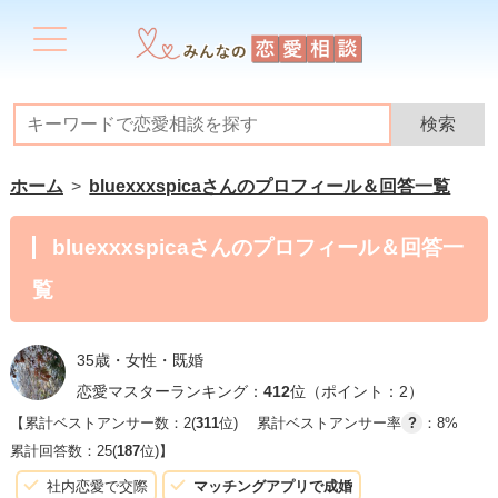
ホーム
bluexxxspicaさんのプロフィール＆回答一覧
bluexxxspicaさんのプロフィール＆回答一
覧
35歳・女性・既婚
恋愛マスターランキング：
412
位（ポイント：2）
【累計ベストアンサー数：2(
311
位)
累計ベストアンサー率
?
：8%
累計回答数：25(
187
位)】
社内恋愛で交際
マッチングアプリで成婚