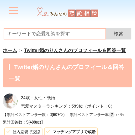
ホーム
Twitter婚のりんさんのプロフィール＆回答一覧
Twitter婚のりんさんのプロフィール＆回答
一覧
24歳・女性・既婚
恋愛マスターランキング：
599
位（ポイント：0）
【累計ベストアンサー数：0(
607
位)
累計ベストアンサー率
?
：0%
累計回答数：5(
488
位)】
社内恋愛で交際
マッチングアプリで成婚