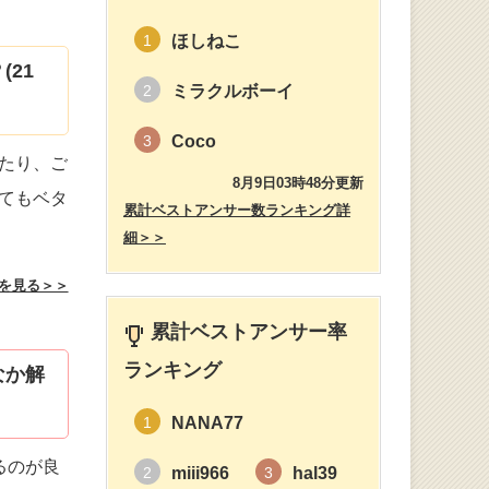
ほしねこ
1
21
ミラクルボーイ
2
Coco
3
たり、ご
8月9日03時48分更新
てもベタ
累計ベストアンサー数ランキング詳
細＞＞
を見る＞＞
累計ベストアンサー率
ランキング
なか解
NANA77
1
るのが良
miii966
hal39
2
3