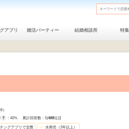
グアプリ
婚活パーティー
結婚相談所
特
8）
率
?
：40%
累計回答数：5(
488
位)】
チングアプリで交際
水商売（3年以上）