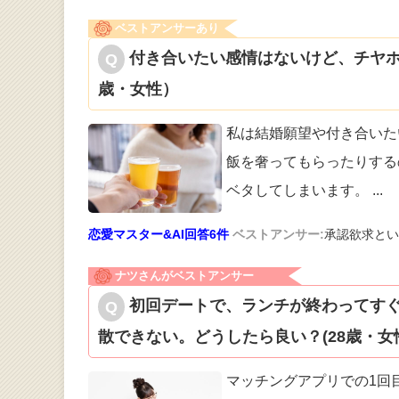
ベストアンサーあり
付き合いたい感情はないけど、チヤホ
歳・女性）
私は結婚願望や付き合いた
飯を奢っても
らったりする
ベタしてしまいます。
...
恋愛マスター&AI回答6件
ベストアンサー:
承認欲求とい
ナツさんがベストアンサー
初回デートで、ランチが終わってす
散できない。どうしたら良い？(28歳・女
マッチングアプリでの1回