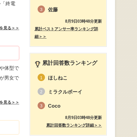
か「終電
佐藤
3
8月9日03時48分更新
を見る＞＞
累計ベストアンサー率ランキング詳
細＞＞
累計回答数ランキング
や体型で
が男女で
ほしねこ
1
ミラクルボーイ
2
を見る＞＞
Coco
3
8月9日03時48分更新
累計回答数ランキング詳細＞＞