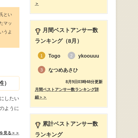
＞
氏とい
たマッ
月間ベストアンサー数
いうよ
ランキング（8月）
Togo
ykoouuu
1
2
なつめあさひ
3
8月9日03時48分更新
性）
月間ベストアンサー数ランキング詳
細＞＞
にしたい
のように
累計ベストアンサー数
を見る＞＞
ランキング