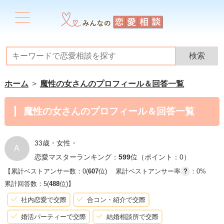
ホーム
魔性の女さんのプロフィール＆回答一覧
魔性の女さんのプロフィール＆回答一覧
33歳・女性・
A
恋愛マスターランキング：
599
位（ポイント：0）
【累計ベストアンサー数：0(
607
位)
累計ベストアンサー率
?
：0%
累計回答数：5(
488
位)】
社内恋愛で交際
合コン・紹介で交際
婚活パーティーで交際
結婚相談所で交際