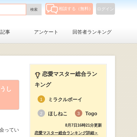
相談する（無料）
ログイン
集記事
アンケート
回答者ランキング
恋愛マスター総合ラン
キング
うし
ミラクルボーイ
1
ほしねこ
Togo
2
3
8月7日16時21分更新
会ってい
恋愛マスター総合ランキング詳細＞