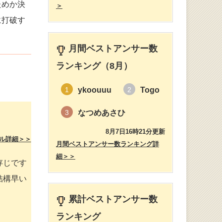
ためか決
＞
に打破す
月間ベストアンサー数
ランキング（8月）
ykoouuu
Togo
1
2
なつめあさひ
3
8月7日16時21分更新
ル詳細＞＞
月間ベストアンサー数ランキング詳
細＞＞
存じです
結構早い
累計ベストアンサー数
ランキング