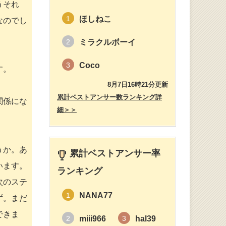
うそれ
ほしねこ
1
なのでし
ミラクルボーイ
2
Coco
3
す。
8月7日16時21分更新
累計ベストアンサー数ランキング詳
関係にな
細＞＞
うか。あ
累計ベストアンサー率
います。
ランキング
次のステ
NANA77
1
ず。まだ
できま
miii966
hal39
2
3