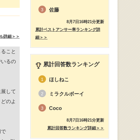
佐藤
3
8月7日16時21分更新
累計ベストアンサー率ランキング詳
ル詳細＞＞
細＞＞
じること
でいるの
累計回答数ランキング
ほしねこ
1
進展して
ミラクルボーイ
2
、どのよ
Coco
3
8月7日16時21分更新
累計回答数ランキング詳細＞＞
切で