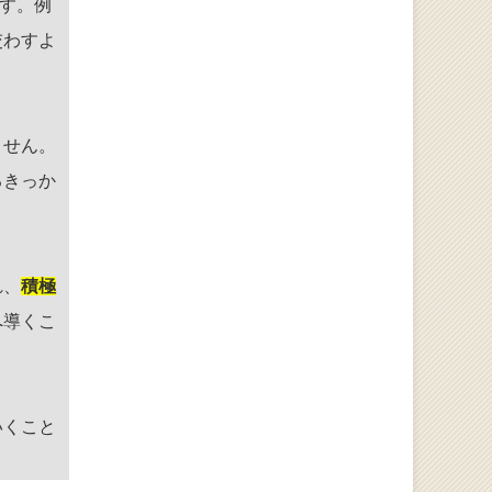
す。例
交わすよ
ません。
るきっか
れ、
積極
へ導くこ
いくこと