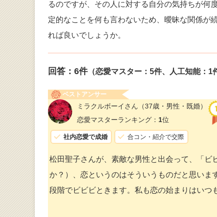
るのですが、その人に対する自分の気持ちが何
定的なことを何も言わないため、曖昧な関係が
れば良いでしょうか。
回答：
6
件
（恋愛マスター：5件、人工知能：1
ベストアンサー
ミラクルボーイさん
（37歳・男性・既婚）
恋愛マスターランキング：
1
位
社内恋愛で成婚
合コン・紹介で交際
松田聖子さんが、素敵な男性と出会って、「ビ
か？）、恋というのはそういうものだと思いま
段階でビビビときます。私も恋の始まりはいつ