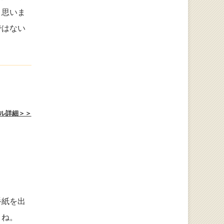
と思いま
ではない
ル詳細＞＞
手紙を出
、ね。