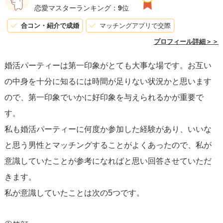
るなど。
恋愛マスターランキング：
9
位
合コン・紹介で成婚
マッチングアプリで交際
あとは、参加するパーティーにも気を付けると良いカモ。
プロフィール詳細＞＞
婚活パーティーは第一印象がとても大事な場です。お互い
例えば20代前半ばかりが集まるようなパーティーに参加し
の中身を十分に知るには時間が足りない状況かと思います
ても、
ので、第一印象でいかに好印象を与えられるかが重要で
年齢的にどうしても不利になります。
す。
私も婚活パーティーに何度か参加した経験があり、いいな
お力になれれば幸いです。
と思う男性とマッチングすることがよくあったので、私が
応援しております！
意識していたことが参考になればと思い回答させていただ
きます。
私が意識していたことは次の5つです。