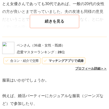
とえ女優さんであっても30代であれば、一般の20代の女性
の方が良いとまで言っていました。夫の友達も同様の意見
だということです。特にこれといった理由はなく、とにか
く若い子が良いとのことです。
ご質問者様はまだ31歳でお若いのですが、やはり、20代と
30代では明確な線引きがあるようです。
ベンさん
（36歳・女性・既婚）
ご質問者様はどのようなテーブルの婚活パーティーにご参
恋愛マスターランキング：
28
位
加されていますでしょうか。色々なテーマの婚活パーティ
合コン・紹介で交際
マッチングアプリで成婚
ーがありますので、「30代以上の男女」というようなパー
プロフィール詳細＞＞
ティーであれば、ご質問者様はとても有利だと思います。
服装はいかがでしょうか。
ご質問様はとても気配りが上手な方だと思いますので、き
っと素敵な男性と出会えると思います。
例えば、婚活パーティーにカジュアルな服装（ジーンズな
ど）で参加したり、