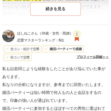
ァッションやメイクで多くをカバーすることができます。
専門家に相談し、
第一印象を良くする
ためのアドバイスを
受けるのも一つの手です。内面を磨くことも大切で、趣味
やスキルを磨いたり、今までに感じたことのない新しい体
ほしねこさん
（38歳・女性・既婚）
験をして視野を広げることで、
魅力が増します。
恋愛マスターランキング：
5
位
合コン・紹介で交際
婚活パーティーで成婚
最後に、婚活パーティーは数をこなすことも重要ですが、
プロフィール詳細＞＞
街コンで交際
質にもこだわる必要があります。
ご自身に合った形式や規
私も以前同じような経験をしたことがあり悩んでいた事が
模のイベントを選び、その場に合った対策を取ることが肝
あります。
心です。また、
自分を知る
ためにも、フィードバックを活
私なりの分析になりますが、参考までに回答いたします。
用してみるのも良いでしょう。相手からどのように映って
婚活パーティーは短い時間で何人もの人と会話をするの
いるかを知ることで、具体的な改善点が見えてくるはずで
で、印象の強い人が選ばれています。
す。
婚活パーティーに参加するとほぼすべての男性に選ばれて