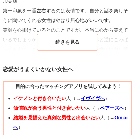
①笑顔
第一印象を一番左右するのは表情です。自分と話を楽しそ
うに聞いてくれる女性はやはり居心地がいいです。
笑顔を心掛けているとのことですが、本当に心から笑えて
いるでしょうか？無理に笑顔を作ろうとすると逆にこわば
ってみえてしまうことがあります。相手の男性には申し訳
ないですが、心の中で本当に笑えること（お笑いのネタで
も何でもいいと思います）を思い出してみるといいかもし
恋愛がうまくいかない女性へ
れません。
目的に合ったマッチングアプリを試してみよう！
②はきはきと話す
イケメンと付き合いたい
人（→
イヴイヴへ
）
婚活パーティーとのことで結婚を視野に入れた人が多く参
価値観が合う男性と付き合いたい
人（→
ペアーズへ
）
加していると思いますが、結婚したら明るく楽しい家庭を
結婚を見据えた真剣な男性と出会いたい
人（→
Omiai
築きたいと考える男性は多いと思います。
へ
）