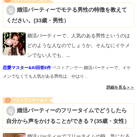
⑤自分の話だけをしない
婚活パーティーでモテる男性の特徴を教えて
どうしても自分のことをたくさん知ってほしいと思うかも
ください。(33歳・男性）
しれませんが、お互いに話を聞き合うことが大事です。
結婚してから困難にぶつかったときに話し合いができるこ
婚活パーティーで、人気のある男性というのは
とはとても重要です。
どのような人なのでしょうか。そんなにイケメ
自分の主張ばかりではなく、相手の意見も聞き入れる姿勢
ンでない人でも、
...
をみせることで、男性は結婚後の安定した関係が想像でき
恋愛マスター&AI回答6件
ベストアンサー:
婚活パーティーで、イケ
ると思います。
メンでなくても人気がある男性は、やはり...
詳細を見る＞＞
上記を意識するだけで第一印象がキラキラして見えるはず
です！
ベストアンサーあり
素敵な出会いがありますよう応援しています。
婚活パーティーのフリータイムでどうしたら
自分から声をかけることができる？(35歳・女性）
婚活パーティーでフリータイムの時、気になる