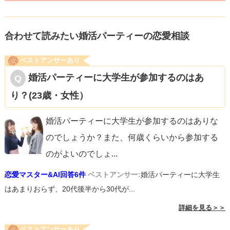
小さな声で話す女性よりも、はきはきと話すだけで明るい
印象を与えられます。
合わせて読みたい婚活パーティーの恋愛相談
③清潔感のある女性らしい服装
ベストアンサーあり
婚活パーティーには様々なタイプの男性がいらっしゃると
婚活パーティーに大学生が参加するのはあ
思いますが、まずは万人受けすることが大事です。
り？(23歳・女性）
清潔感があると家庭的に見えますし、服装から女性らしさ
を演出するとよいでしょう。
婚活パーティーに大学生が参加するのはありな
のでしょうか？また、何歳くらいから参加する
④目を見て話を聞く
のがよいのでしょ
...
男性はすごいなと思ってもらえることが大好きです。
恋愛マスター&AI回答6件
ベストアンサー:
婚活パーティーに大学生
目を見て自分の話を真剣に聞いてくれると、男性は自分が
はあまりおらず、20代後半から30代が...
認められた気がして安心感を抱きます。
詳細を見る＞＞
ベストアンサーあり