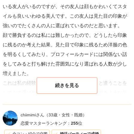
いる友人がいるのですが、その友人は顔もかわいくてスタ
勇気を出して行動するあなたの姿勢はとても素晴らしいで
イルも良いいわゆる美人です。この友人は見た目の印象が
す。微調整を繰り返しながら、自分に合った婚活方法を見
強いのでたくさんの人に選ばれているのだと思います。
つけていけると良いですね。
顔で勝負するのは私には難しかったので、どうしたら印象
に残るのか考えた結果、見た目で印象に残るため洋服の色
を明るくしてみたり、プロフィールカードには関係ない話
をしてみると打ち解けた雰囲気になり選ばれる人数が少し
増えました。
これは私の経験による分析ですので、いつもと違うことを
してみて選ばれる人数が増えるかどうか実験するような気
持ちで婚活パーティーに参加してみるのもおもしろいと思
います。
chiimimiさん
（33歳・女性・既婚）
恋愛マスターランキング：
255
位
合コン・紹介で交際
婚活パーティーで成婚