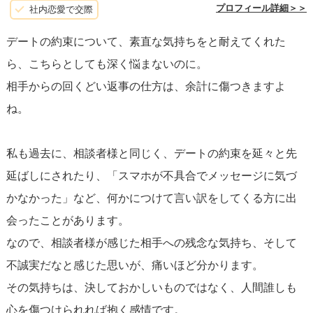
があったのでしょう。
プロフィール詳細＞＞
社内恋愛で交際
デートの約束について、素直な気持ちをと耐えてくれた
◇LINEの名前の変更について
ら、こちらとしても深く悩まないのに。
返信をあえてしていないという意思表示と受け取った、と
相手からの回くどい返事の仕方は、余計に傷つきますよ
いうことで、お相手 本人にそんな意思表示があったとは思
ね。
えませんが、この場合の真実は相談者様が見ている世界で
す。
私も過去に、相談者様と同じく、デートの約束を延々と先
お相手はおそらく、まだまだ良い出会いを求めている最中
延ばしにされたり、「スマホが不具合でメッセージに気づ
で、色々な彼氏候補者とやり取りをする中で、LINEは漢字
かなかった」など、何かにつけて言い訳をしてくる方に出
の方がやりやすいと思って変更した、それだけだとは思い
会ったことがあります。
ます。
なので、相談者様が感じた相手への残念な気持ち、そして
もしくは、ただの気分転換なのかもしれません。
不誠実だなと感じた思いが、痛いほど分かります。
とにかく、軽い気持ちなんだと想像します。
その気持ちは、決しておかしいものではなく、人間誰しも
心を傷つけられれば抱く感情です。