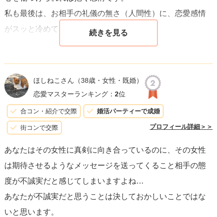
◇お断りの際のアクションについて
私も最後は、お相手の礼儀の無さ（人間性）に、恋愛感情
確かに「ごめんなさい」という言葉があれば明確ですよ
がスッと冷めてしまいましたから。
ね。
私はそのように送るようにしていましたが、世の中にはフ
でも一つだけ言えることは、相手の心には一切、悪気がな
ワッと終わらせる人は多いです。
いということです。
そしてそれを望む人もいます。
ほしねこさん
（38歳・女性・既婚）
きっと、これまでにも同じような態度で、異性の方に接し
恋愛マスターランキング：
2
位
私がお断りのメッセージを送ったことに対して「わざわざ
て来られたのだと思います。
そんなことを送ってこられて驚きました。」と返信をいた
合コン・紹介で交際
婚活パーティーで成婚
お相手の方からしてみれば、はっきりと気持ちを伝えるこ
だいたことがあります。
プロフィール詳細＞＞
街コンで交際
とが、相手を傷つけてしまうという認識があるのでしょ
それに、お断りに対して食い下がる人もいたりと、そうい
あなたはその女性に真剣に向き合っているのに、その女性
う。
うメッセージは取り扱い注意なのです。
は期待させるようなメッセージを送ってくること相手の態
または、自分が嫌われたくないという気持ちが強い方だ
お相手の肩を持つつもりは無く、アプリで恋活をしている
度が不誠実だと感じてしまいますよね…
と、自然消滅のような形で恋愛を終わらせたがる人が多い
と今後もそういったことがあるかもしれない、ということ
あなたが不誠実だと思うことは決しておかしいことではな
ですね。
です。
いと思います。
これはお相手の生まれ持った価値観なので、相手に本心を