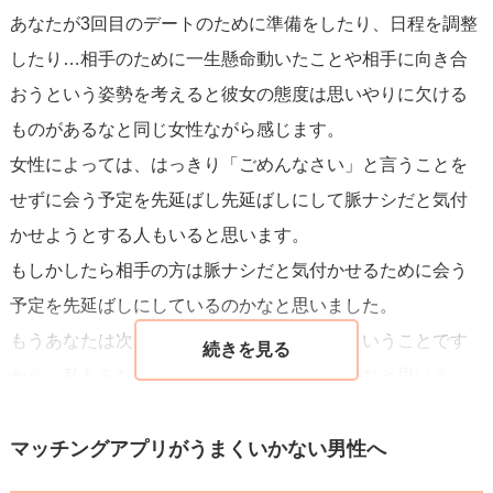
あなたが3回目のデートのために準備をしたり、日程を調整
ぶつけたとしても、解決には繋がりません。
◇新しい出会いについて
したり…相手のために一生懸命動いたことや相手に向き合
お相手と完全に切れたわけではないと思いますが、新しい
おうという姿勢を考えると彼女の態度は思いやりに欠ける
相談者様がおっしゃる通り、気持ちを切り替えて、次の出
出会いを探すのは大賛成です！
ものがあるなと同じ女性ながら感じます。
会いに向かうことが最善です！
今後も、恋人ができるまては同時進行て複数人とやり取り
女性によっては、はっきり「ごめんなさい」と言うことを
素敵な方との出会いを、私も応援しております！
やデートをされることをおすすめします。
せずに会う予定を先延ばし先延ばしにして脈ナシだと気付
恋人候補が複数人いると、今回のようなことがあっても意
かせようとする人もいると思います。
外とダメージが少なくなりますし、次を探すタイムロスも
もしかしたら相手の方は脈ナシだと気付かせるために会う
無くなります。
予定を先延ばしにしているのかなと思いました。
相談者様は一途で誠実な人だという印象を受けたので心配
もうあなたは次の出会いに目が向いているということです
ないと思いますが、お付き合いが決まったら、他の人とは
から、私もあなたの次の出会いに期待したいなと思いま
しっかり終わらせてくださいね！
す。
あなたのことを大切にしてくれる方はきっとあなたのこと
マッチングアプリがうまくいかない男性へ
相談者様にふさわしい恋人が現れることを祈っています。
を不安にさせたりしないはずです。