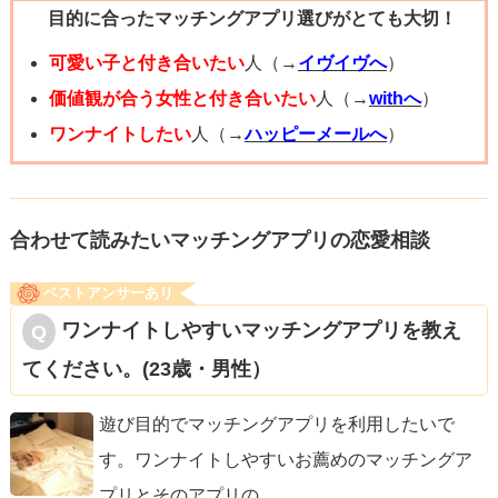
頑張ってくださいね！
目的に合ったマッチングアプリ選びがとても大切！
良い出会いがあることを私も陰ながら応援しています！
がんばってくださいね。
可愛い子と付き合いたい
人（→
イヴイヴへ
）
価値観が合う女性と付き合いたい
人（→
withへ
）
ワンナイトしたい
人（→
ハッピーメールへ
）
合わせて読みたいマッチングアプリの恋愛相談
ベストアンサーあり
ワンナイトしやすいマッチングアプリを教え
てください。(23歳・男性）
遊び目的でマッチングアプリを利用したいで
す。ワンナイトしやすいお薦めのマッチングア
プリとそのアプリの
...