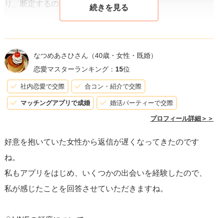
り、断定するのは難しいでしょう。
あなたの感じている通り、彼女が「逃げている」と感じる
のは無理もありません。ただ、
期待を持たせるようなやり
なつめあさひさん
（40歳・女性・既婚）
取りをしているのは必ずしも故意ではないかもしれませ
恋愛マスターランキング：
15
位
ん
。もしかすると、彼女自身がまだ自分の感情を整理して
社内恋愛で交際
合コン・紹介で交際
いる段階かもしれないですし、タイミングが合わずにやり
マッチングアプリで成婚
婚活パーティーで交際
取りが滞っているのかもしれません。
プロフィール詳細＞＞
好意を抱いていた女性から返信が遅くなってきたのです
次の出会いに向けて進む決断も一つの選択肢です。しか
ね。
し、今後のために、彼女に対して一つのメッセージを送っ
私もアプリをはじめ、いくつかの出会いを経験したので、
てみても良いかもしれません。「もし連絡が遅れているの
私が感じたことを回答させていただきますね。
が何かの事情なら、教えてくれると嬉しいです」といった
形で、
相手の状況を理解しようとする姿勢を見せること