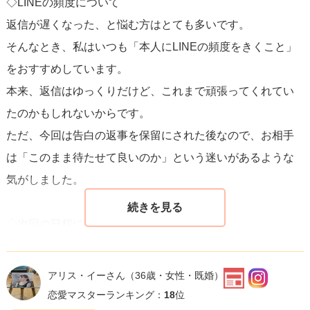
◇LINEの頻度について
は、あなたの誠実さを示す一つの方法です
。
返信が遅くなった、と悩む方はとても多いです。
そんなとき、私はいつも「本人にLINEの頻度をきくこと」
最後に、他者の不誠実さを感じたときには、自分の価値観
をおすすめしています。
やアプローチを大切にしてください。あなたが望むような
本来、返信はゆっくりだけど、これまで頑張ってくれてい
誠実なコミュニケーションを心掛け、次の出会いにも繋げ
たのかもしれないからです。
ていきましょう。
ただ、今回は告白の返事を保留にされた後なので、お相手
は「このまま待たせて良いのか」という迷いがあるような
気がしました。
◇次回の日程について
このままフェードアウトを狙うなら「7月」という提案は出
てこないと思います。
アリス・イーさん
（36歳・女性・既婚）
少なくとも、その時はまだ相談者と会いたいという気持ち
恋愛マスターランキング：
18
位