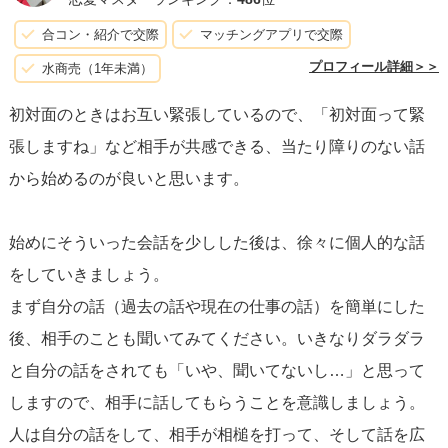
いをします。
合コン・紹介で交際
マッチングアプリで交際
会えて嬉しい事よりも、こちらへの気遣いと時間を割いて
プロフィール詳細＞＞
水商売（1年未満）
来てくれたことへの感謝をしてくださる方は皆様紳士的で
初対面のときはお互い緊張しているので、「初対面って緊
大人の余裕があって素敵だなと感じ、好印象でした。
張しますね」など相手が共感できる、当たり障りのない話
から始めるのが良いと思います。
今度は悪いなと思ったものをお話しします。
「ずっと会いたかった、貴女に会えて嬉しい！」
始めにそういった会話を少しした後は、徐々に個人的な話
「写真も可愛かったけど、実際会うともっと可愛いね！」
をしていきましょう。
どちらもNGです。20代に言われても不快には思いません
まず自分の話（過去の話や現在の仕事の話）を簡単にした
が、人生経験豊富な年上の方からこのような発言が飛び出
後、相手のことも聞いてみてください。いきなりダラダラ
すと申し訳ないですが少しがっかりします。歳の差がある
と自分の話をされても「いや、聞いてないし…」と思って
と尚更そう感じます。
しますので、相手に話してもらうことを意識しましょう。
人は自分の話をして、相手が相槌を打って、そして話を広
また、「ここまで満員電車で座れなくて疲れた」など、苦