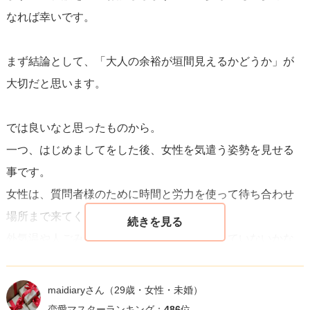
なれば幸いです。
まず結論として、「大人の余裕が垣間見えるかどうか」が
大切だと思います。
では良いなと思ったものから。
一つ、はじめましてをした後、女性を気遣う姿勢を見せる
事です。
女性は、質問者様のために時間と労力を使って待ち合わせ
場所まで来てくださっています。
外気温や人ごみの多さ、仕事帰りならば疲れていないかな
ど、どれか一つ気遣う言葉と来てくれた事への感謝を一言
ずつかけてあげましょう。
maidiaryさん
（29歳・女性・未婚）
一声かけたら一緒に歩き出して、目的地までに残りの気遣
恋愛マスターランキング：
486
位