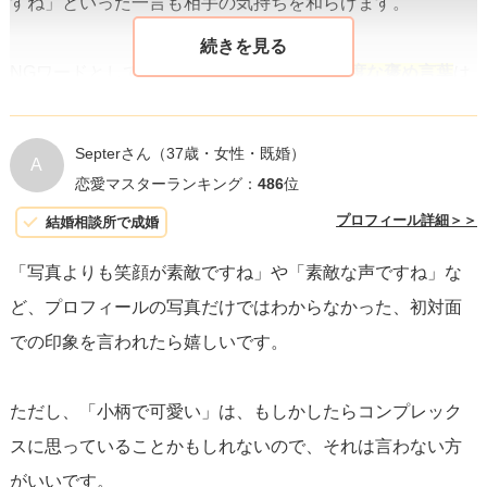
すね」といった一言も相手の気持ちを和らげます。
NGワードとしては、
下心が見える発言や過度な褒め言葉
は
避けるべきです。たとえば、「すごく美人ですね」や「セ
クシーですね」といった直球の褒め言葉は、初対面では相
Septerさん
（37歳・女性・既婚）
A
手を不快にさせる可能性があります。また、極端な自己開
恋愛マスターランキング：
486
位
示や否定的な意見、「どうして独身なの？」のような
相手
プロフィール詳細＞＞
結婚相談所で成婚
にプレッシャーを与える質問
も、場をしらけさせる原因に
「写真よりも笑顔が素敵ですね」や「素敵な声ですね」な
なり得ます。
ど、プロフィールの写真だけではわからなかった、初対面
での印象を言われたら嬉しいです。
結局のところ、
誠実でリスペクトのある態度
と
相手のこと
を考えた発言
が、初対面での好印象を形成するためには不
ただし、「小柄で可愛い」は、もしかしたらコンプレック
可欠です。
スに思っていることかもしれないので、それは言わない方
がいいです。