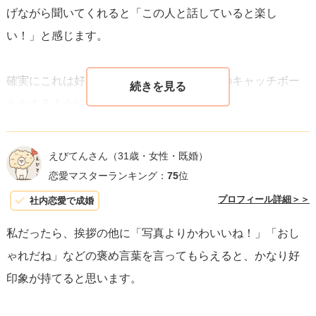
げながら聞いてくれると「この人と話していると楽し
労して来た感じは出さないようにしましょう。
い！」と感じます。
あえて言うなら「今日は貴女に会える日だから、普段なら
疲れる事も張り切っちゃった」くらいで、良いのです。
確実にこれは好印象になりますので、会話のキャッチボー
ルをするように心掛けましょう。
大切なのは、ご年齢相応の紳士さを見せる事です。
素敵な出会いがあると良いですね。
NGワードについては、自分の自慢話は控えましょう。自慢
応援しています！
えびてんさん
（31歳・女性・既婚）
話を聞いていて好印象を抱く人はあまりいません。
恋愛マスターランキング：
75
位
また、相手の話を否定することも避けたほうが良いです。
プロフィール詳細＞＞
社内恋愛で成婚
できるだけ肯定してあげると、この人は私を否定しない、
私だったら、挨拶の他に「写真よりかわいいね！」「おし
味方になってくれる方だ、と思えます。
ゃれだね」などの褒め言葉を言ってもらえると、かなり好
印象が持てると思います。
いずれにしても、対等に会話ができたら好印象につながり
ます。