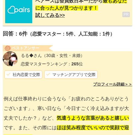
ペアーズは会員数日本一だから
最もあなた
に合った人が見つかります！
PR
試してみる>>
回答：
6
件
（恋愛マスター：5件、人工知能：1件）
ベストアンサー
るる◆さん
（30歳・女性・未婚）
恋愛マスターランキング：
265
位
社内恋愛で交際
マッチングアプリで交際
プロフィール詳細＞＞
例えば仕事終わりに会うなら「お疲れのところありがとう
ございます」、寒い日なら「今日すごく冷え込みますが大
丈夫でしたか？」など、
気遣うような言葉があると嬉しい
です。また、その際には
ほほ笑み程度でいいので笑顔で迎