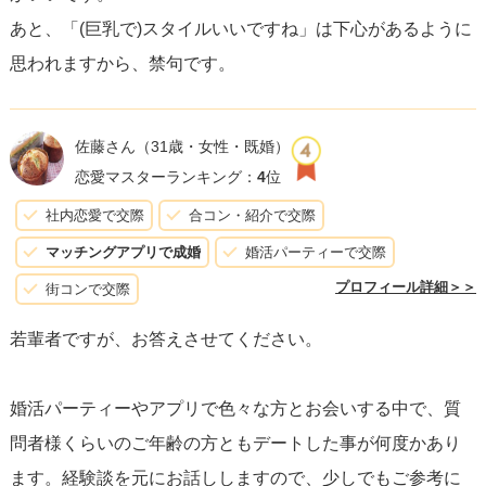
あと、「(巨乳で)スタイルいいですね」は下心があるように
思われますから、禁句です。
佐藤さん
（31歳・女性・既婚）
恋愛マスターランキング：
4
位
社内恋愛で交際
合コン・紹介で交際
マッチングアプリで成婚
婚活パーティーで交際
プロフィール詳細＞＞
街コンで交際
若輩者ですが、お答えさせてください。
婚活パーティーやアプリで色々な方とお会いする中で、質
問者様くらいのご年齢の方ともデートした事が何度かあり
ます。経験談を元にお話ししますので、少しでもご参考に