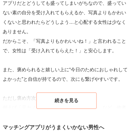
アプリだとどうしても盛ってしまいがちなので、盛ってい
ない素の自分を受け入れてもらえるか、写真よりもかわい
くないと思われたらどうしよう…と心配する女性は少なく
ありません。
だからこそ、「写真よりもかわいいね！」と言われること
で、女性は「受け入れてもらえた！」と安心します。
また、褒められると嬉しい上に“今日のためにおしゃれして
よかった”と自信が持てるので、次にも繋げやすいです。
ただし褒め方次第ではNGになることも。
例えば「元カノよりいい」「詐欺レベルだね」など、他者
と比較しながら言われたり、飛躍したような発言をされた
りするのはあまりいい気がしません。
マッチングアプリがうまくいかない男性へ