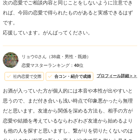
次の恋愛でご相談内容と同じことをしないように注意でき
れば、今回の恋愛で得られたものがあると実感できるはず
復縁への希望を持つのは自然なことですが、できるだけ相
です。
手の感情や選択を尊重することが大切です。自身が成長
応援しています。がんばってください。
し、過去の過ちから学び取ることが、最終的にはあなた自
身にとってもプラスとなります。
リョウ©️さん
（38歳・男性・既婚）
恋愛マスターランキング：
40
位
プロフィール詳細＞＞
社内恋愛で交際
合コン・紹介で成婚
お酒が入っていた方が個人的には本音や本性が出やすいと
思うので、まだ付き合いも浅い時点で印象悪かったら無理
だと思います。友達から関係を深める方法も、相手の方が
恋愛や結婚を考えているならわざわざ友達から始めるより
も他の人を探すと思いますし、繋がりを切りたくないのは