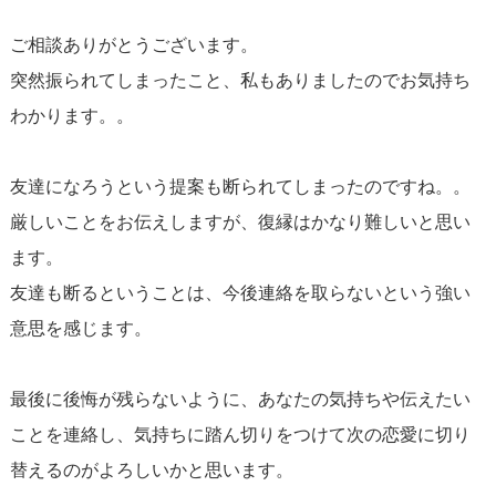
ましょう。
ご相談ありがとうございます。
突然振られてしまったこと、私もありましたのでお気持ち
3.
**改善した自己を示す**
：ある程度の時間が経過した後、
わかります。。
たとえば数週間から数ヶ月後に、改善した自分を彼女に伝
える機会を設けることができれば、それが復縁に向けた一
友達になろうという提案も断られてしまったのですね。。
歩となりうるでしょう。ただし、これは直接的な復縁の提
厳しいことをお伝えしますが、復縁はかなり難しいと思い
案ではなく、あなたの成長や変化を伝える機会として捉え
ます。
てください。たとえば、改善したことや心がけていること
友達も断るということは、今後連絡を取らないという強い
を短い手紙やメッセージで伝えることができます。
意思を感じます。
4. **受け入れ準備をする**：最後に、彼女が友情を経てでも
最後に後悔が残らないように、あなたの気持ちや伝えたい
復縁を望まないと決断した場合は、その判断を尊重し、前
ことを連絡し、気持ちに踏ん切りをつけて次の恋愛に切り
向きな気持ちで次のステップに進む準備をしておくことが
替えるのがよろしいかと思います。
必要です。