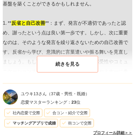
基盤を築くことができるかもしれません。
1. **
反省と自己改善
**：まず、発言が不適切であったと認
め、謝ったという点は良い第一歩です。しかし、次に重要
なのは、そのような発言を繰り返さないための自己改善で
す。反省から学び、意識的に言葉遣いや振る舞いを見直し
ましょう。もし可能であれば、ジェンダー感受性やコミュ
ニケーションスキルに関する本を読んだり、セミナーに参
加したりして、さらなる理解を深めることをお勧めしま
す。
ユウキ13さん
（37歳・男性・既婚）
恋愛マスターランキング：
23
位
2. **相手に時間を与える**：相手があなたに対して抱く感情
社内恋愛で交際
合コン・紹介で交際
や考えを整理する時間を与えることは大切です。すぐに復
マッチングアプリで成婚
街コンで交際
縁を迫るのではなく、彼女が必要とするスペースを尊重し
プロフィール詳細＞＞