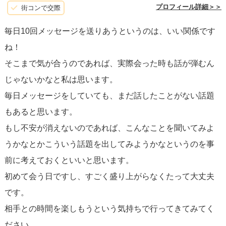
なことです。
オンライン上の関係性をリアルに持っていく
プロフィール詳細＞＞
街コンで交際
際は、お互いに少し緊張するかもしれませんが、これまで
毎日10回メッセージを送りあうというのは、いい関係です
のやり取りで築いた信頼関係を基に、リラックスして会話
ね！
をすることを心がけましょう。
そこまで気が合うのであれば、実際会った時も話が弾むん
じゃないかなと私は思います。
3. **新鮮さを保つ:** 毎日のメッセージが習慣になっている
毎日メッセージをしていても、まだ話したことがない話題
場合、新鮮さを保つために、会う日までの数日間は少しメ
もあると思います。
ッセージの頻度を落として、会ったときの話題に新鮮さを
もし不安が消えないのであれば、こんなことを聞いてみよ
持たせるという方法もあります。これは相手により適切な
うかなとかこういう話題を出してみようかなというのを事
距離感を保ちつつ、期待感を高めるために役立ちます。
前に考えておくといいと思います。
初めて会う日ですし、すごく盛り上がらなくたって大丈夫
最終的には、
コミュニケーションの頻度は相手との相互作
です。
用に基づいて調整することが最適です。
相手の反応を見
相手との時間を楽しもうという気持ちで行ってきてみてく
て、もしお互いに楽しんでいるなら、現在のペースを維持
ださい。