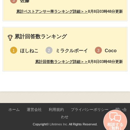
佐藤
3
累計ベストアンサー率ランキング詳細＞＞
8月8日03時48分更新
累計回答数ランキング
ほしねこ
ミラクルボーイ
Coco
1
2
3
累計回答数ランキング詳細＞＞
8月8日03時48分更新
ホーム
運営会社
利用規約
プライバシーポリシー
問い合
わせ
相談する
Copyright©
Lifetimes Inc.
All Rights Reserved.
（無料）