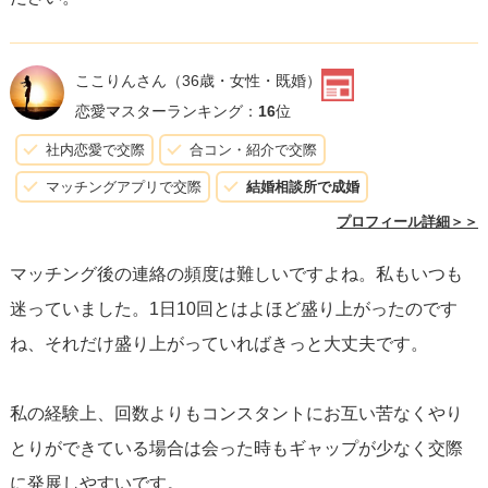
するのが良いでしょう。大切なのは、自然体でいること
と、相手の快適さも考慮することです。
ここりんさん
（36歳・女性・既婚）
会うことへの不安は自然な感情ですが、今まで築き上げた
恋愛マスターランキング：
16
位
関係性を信じて、リラックスしてその瞬間を楽しんでくだ
社内恋愛で交際
合コン・紹介で交際
さい。大切なのは、あなたがあなたらしくいることです。
マッチングアプリで交際
結婚相談所で成婚
プロフィール詳細＞＞
マッチング後の連絡の頻度は難しいですよね。私もいつも
迷っていました。1日10回とはよほど盛り上がったのです
ね、それだけ盛り上がっていればきっと大丈夫です。
私の経験上、回数よりもコンスタントにお互い苦なくやり
とりができている場合は会った時もギャップが少なく交際
に発展しやすいです。