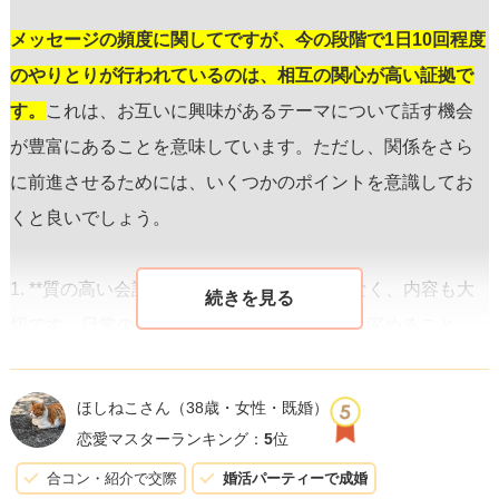
メッセージの頻度に関してですが、今の段階で1日10回程度
のやりとりが行われているのは、相互の関心が高い証拠で
す。
これは、お互いに興味があるテーマについて話す機会
が豊富にあることを意味しています。ただし、関係をさら
に前進させるためには、いくつかのポイントを意識してお
くと良いでしょう。
1. **質の高い会話を心がける:** 頻度だけでなく、内容も大
切です。日常の出来事や共通の趣味の話題を深めること
で、相手との絆を強化できます。
ほしねこさん
（38歳・女性・既婚）
2. **面会前の期待の管理:** 現実ではメッセージのやり取り
恋愛マスターランキング：
5
位
とは違った印象を受けることがあります。これは全く自然
合コン・紹介で交際
婚活パーティーで成婚