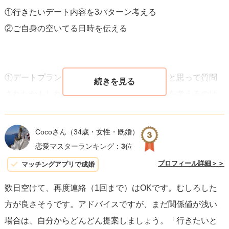
①行きたいデート内容を3パターン考える
②ご自身の空いてる日時を伝える
①デートプランはお相手が行きたい場所に…と思って質問
されたかもしれませんが、実はデートプランを考えるのは
手間です。
お相手がものすごく前のめりでなければ
Cocoさん
（34歳・女性・既婚）
「特に行きたい場所も無いし…」
恋愛マスターランキング：
3
位
と連絡が滞りやすくなります。
プロフィール詳細＞＞
マッチングアプリで成婚
スマートに誘うのであれば、お相手の情報(趣味や好み)から
数日空けて、再度連絡（1回まで）はOKです。むしろした
プランを考え提案しましょう。
方が良さそうです。アドバイスですが、まだ関係値が浅い
3つ選択肢を用意し「他に〇〇さんが行きたい場所があれば
場合は、自分からどんどん提案しましょう。「行きたいと
そこに行こう」と提案しましょう。