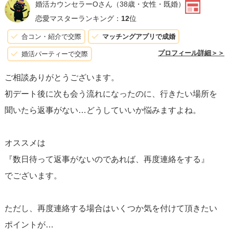
婚活カウンセラーOさん
（38歳・女性・既婚）
トの提案をしつつ、相手の意見や希望を尊重する姿勢を見
恋愛マスターランキング：
12
位
せることで、相手も返信しやすくなるはずです。
合コン・紹介で交際
マッチングアプリで成婚
プロフィール詳細＞＞
婚活パーティーで交際
重要なのは、相手の立場や気持ちを考えたコミュニケーシ
ご相談ありがとうございます。
ョンを取ることです。
催促するような言葉遣いは避け、相
初デート後に次も会う流れになったのに、行きたい場所を
手が快く返信しやすい雰囲気を作りましょう。返信がない
聞いたら返事がない…どうしていいか悩みますよね。
からと言って焦らず、相手に配慮した対応を心がけてくだ
さい。そして、どんな返答があったとしても、それを尊重
オススメは
しましょう。あなたの温かく、理解あるアプローチが、次
『数日待って返事がないのであれば、再度連絡をする』
のデートに繋がる可能性を高めます。
でございます。
ただし、再度連絡する場合はいくつか気を付けて頂きたい
ポイントが…