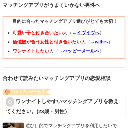
ず、視野を広く持って出会いを楽しんでくださいね。応援
マッチングアプリがうまくいかない男性へ
もし再度既読スルーになった場合は、脈なしと判断しても
しています。
いいでしょう。
目的に合ったマッチングアプリ選びがとても大切！
可愛い子と付き合いたい
人（→
イヴイヴへ
）
お相手から返事が来るよう願っております。
価値観が合う女性と付き合いたい
人（→
withへ
）
ワンナイトしたい
人（→
ハッピーメールへ
）
合わせて読みたいマッチングアプリの恋愛相談
ベストアンサーあり
ワンナイトしやすいマッチングアプリを教え
てください。(23歳・男性）
遊び目的でマッチングアプリを利用したいで