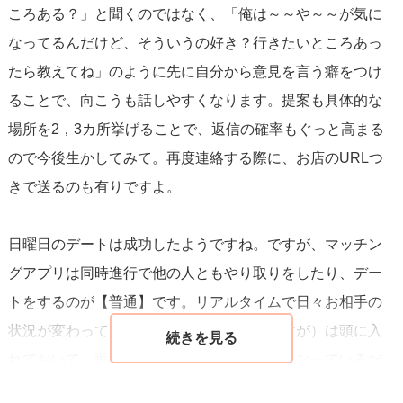
ころある？」と聞くのではなく、「俺は～～や～～が気に
その際、お店などの選択肢はURLを一緒に送るとお相手に
なってるんだけど、そういうの好き？行きたいところあっ
調べる手間がかかりません。
たら教えてね」のように先に自分から意見を言う癖をつけ
ることで、向こうも話しやすくなります。提案も具体的な
②デートプランに対して反応があれば、ご自身の予定を先
場所を2，3カ所挙げることで、返信の確率もぐっと高まる
に伝えてお相手が選べるようにしましょう。
ので今後生かしてみて。再度連絡する際に、お店のURLつ
「11月3,4日なら終日空いていて、10日であれば午後2時以
きで送るのも有りですよ。
降なら大丈夫です」など。
3〜4日のデート可能日を伝えて、それでお相手の予定が合
日曜日のデートは成功したようですね。ですが、マッチン
わなければまた先の日を提案する…と言ったように。
グアプリは同時進行で他の人ともやり取りをしたり、デー
お相手がYESかNOで答え易くすると返信率が上がります。
トをするのが【普通】です。リアルタイムで日々お相手の
状況が変わっていくこと（あなたもそうですが）は頭に入
れておいて。返信内容を考えているから遅くなっているだ
今回、返事が無ければ再度の連絡をすることになります
けだと良いですね。今の時期はひとりの方に執着しすぎ
が…