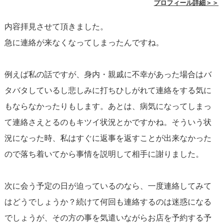
プロフィール詳細＞＞
脈ありか脈なしかの判断は、この段階では難しいと言えま
内容拝見させて頂きました。
す。
アプローチする際のポイントとして、相手の反応をじ
急に連絡が来なくなってしまったんですね。
っくりと観察する
ことが大事です。既読無視の期間が長く
続いたり、複数のメッセージを無視される場合は、相手の
例えば私の話ですが、身内・親戚に不幸があった場合はバ
興味が薄れている可能性があります。しかし、まだ一度の
タバタしているし悲しみに打ちひしがれて連絡をする気に
既読無視だけで判断するには時期尚早。次の約束に向け
もならなかったりもします。あとは、病気になってしまっ
て、焦らず、相手に配慮したコミュニケーションを心掛け
て連絡さえとるのもキツイ状況とかですかね。そういう状
てください。
況になった時、私はすぐに返事を返すことが出来なかった
ので落ち着いてから事情を説明して相手に謝りました。
結局のところ、相手の状況や気持ちには限界まで配慮しつ
つ、自分の行動は自分でコントロールする、というバラン
次に会う予定の日が迫っているのなら、一度連絡してみて
スが大切です。安易な追いLINEで相手にプレッシャーを与
はどうでしょうか？続けて何回も連絡するのは迷惑になる
えたり、逆に自分の不安を募らせたりせず、落ち着いて次
でしょうが、その方の事を気遣いながらお店を予約する予
のアクションを考えましょう。