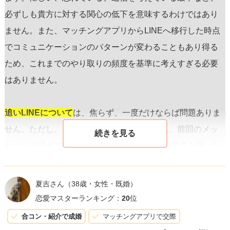
必ずしも貴方に対する関心の低下を意味するわけではあり
ません。また、マッチングアプリからLINEへ移行した時点
でコミュニケーションのパターンが変わることもあり得る
ため、これまでのやり取りの頻度を基準に考えすぎる必要
はありません。
追いLINEについて
は、焦らず、一度だけならば問題ありま
せん。ただし、「お忙しいところすみません、前回のメッ
セージの続きですが、○○についてあなたのご意見を伺いた
く...」のように、やわらかく自然な形で前の話題を再度持ち
出すか、あるいは新たな話の提案を軽くする形が良いでし
夏吉さん
（38歳・女性・既婚）
ょう。相手へのプレッシャーを最小限に抑えつつ、コミュ
恋愛マスターランキング：
20
位
ニケーションのきっかけを作ることが大切です。
合コン・紹介で成婚
マッチングアプリで交際