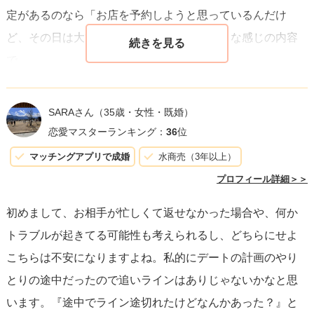
定があるのなら「お店を予約しようと思っているんだけ
ど、その日は大丈夫そうかな？」というような感じの内容
で。
脈があるかどうかを判断するには、まだ少し早いかなと思
SARAさん
（35歳・女性・既婚）
います。焦らずあなたとその方のペースで進展させていけ
恋愛マスターランキング：
36
位
ばいいのではないでしょうか？
マッチングアプリで成婚
水商売（3年以上）
連絡が返ってきて会うことが出来ればいいですね！頑張っ
プロフィール詳細＞＞
てください！
初めまして、お相手が忙しくて返せなかった場合や、何か
トラブルが起きてる可能性も考えられるし、どちらにせよ
こちらは不安になりますよね。私的にデートの計画のやり
とりの途中だったので追いラインはありじゃないかなと思
います。『途中でライン途切れたけどなんかあった？』と