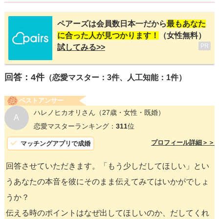
ペアーズは会員数日本一だから
最もあなた
に合った人が見つかります！
（女性無料）
PR
試してみる>>
回答：
4
件
（恋愛マスター：3件、人工知能：1件）
ベストアンサー
ハレノヒカオリさん
（27歳・女性・既婚）
A
恋愛マスターランキング：
311
位
プロフィール詳細＞＞
マッチングアプリで成婚
回答させていただきます。「もう少しだしてほしい」とい
うあなたの本音を彼にそのまま伝えてみてはいかがでしょ
うか？
伝える時のポイントはなぜ出してほしいのか、だしてくれ