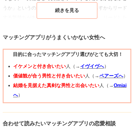
うか」というのもわかります。お金を多く出すからリード
する気持ちがある、とは言い切れないものの、リードした
いと思えば基本的にはご馳走しようとする男性が多いと思
います。彼の金銭感覚や、リードしたいと考えているかど
マッチングアプリがうまくいかない女性へ
うかといったところを確認することができますので、そう
目的に合ったマッチングアプリ選びがとても大切！
いう意味でも男性の先輩とご飯に行ったときにお金を出し
てもらったことを話すのは良いと思います。うまくいけ
イケメンと付き合いたい
人（→
イヴイヴへ
）
ば、嫉妬させて彼の恋心を燃え上がらせることもでき、一
価値観が合う男性と付き合いたい
人（→
ペアーズへ
）
石二鳥です。
結婚を見据えた真剣な男性と出会いたい
人（→
Omiai
ただし、「俺と付き合ってるのに男とごはん行ったの？」
へ
）
と、嫉妬よりも怒りを買うこともあり得ますので、そのリ
スクもあることはお伝えをしておきます。
合わせて読みたいマッチングアプリの恋愛相談