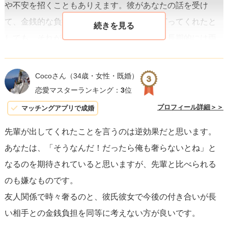
や不安を招くこともありえます。彼があなたの話を受け
て、金銭的な負担をもう少し引き受けると言ってくれたと
しても、それが本心からのものでなければ、長期的には両
者の関係に負担をかけることになりかねません。
Cocoさん
（34歳・女性・既婚）
ここで重要なのは、正直な気持ちを伝えるためのオープン
恋愛マスターランキング：
3
位
な対話を持つことです
。あなたがどうしてもう少し彼に負
プロフィール詳細＞＞
マッチングアプリで成婚
担を分かってほしいのか、具体的な理由や気持ちを素直に
先輩が出してくれたことを言うのは逆効果だと思います。
伝えることが大事です。「経済的に少し楽になりたい」
あなたは、「そうなんだ！だったら俺も奢らないとね」と
「少し甘えたい」など、具体的な理由を正直に伝えると良
なるのを期待されていると思いますが、先輩と比べられる
いでしょう。
また、彼の経済状況を尊重し、双方にとって
のも嫌なものです。
納得できる解決策を一緒に考える姿勢も大切です
。たとえ
友人関係で時々奢るのと、彼氏彼女で今後の付き合いが長
ば、高価なデートよりもコストを抑えたデートをすること
い相手との金銭負担を同等に考えない方が良いです。
で、彼の負担を減らしながらも彼がより支払いを手伝うこ