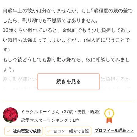
とに同意するかもしれません。
何歳年上の彼かは分かりませんが、もし5歳程度の歳の差で
したら、割り勘でも不思議ではありません。
恋愛においては、お金の問題が一時的な不満に終わること
10歳くらい離れていると、金銭面でもう少し負担して欲し
もあれば、長期的な関係の質に影響を及ぼすこともあり得
い気持ちは強まってしまいますが…（個人的に思うことで
ます。
最も重要なのは、二人で協力して解決策を見つけ、
す）
お互いを尊重し合うことです
。この問題を乗り越えること
もし今後どうしても割り勘が嫌なら、彼に相談してみまし
ができれば、あなたたちの関係はさらに強固なものになる
ょう。
でしょう。
割り勘が嫌という言い方ではなくて、「〇〇は負担するか
ら、●●は出してくれると有難いな」のように言うと良いで
しょう。
重複しますが、男の先輩の話を出すとややこしくなるの
ミラクルボーイさん
（37歳・男性・既婚）
で、辞めておきましょう。頑張ってください。
恋愛マスターランキング：
1
位
プロフィール詳細＞＞
社内恋愛で成婚
合コン・紹介で交際