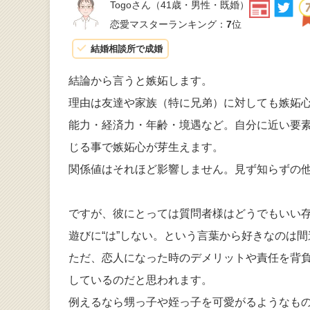
Togoさん
（41歳・男性・既婚）
恋愛マスターランキング：
7
位
結婚相談所で成婚
結論から言うと嫉妬します。
理由は友達や家族（特に兄弟）に対しても嫉妬
能力・経済力・年齢・境遇など。自分に近い要
じる事で嫉妬心が芽生えます。
関係値はそれほど影響しません。見ず知らずの
ですが、彼にとっては質問者様はどうでもいい
遊びに“は”しない。という言葉から好きなのは
ただ、恋人になった時のデメリットや責任を背
しているのだと思われます。
例えるなら甥っ子や姪っ子を可愛がるようなも