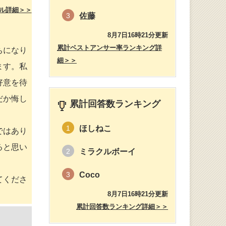
ル詳細＞＞
佐藤
3
8月7日16時21分更新
累計ベストアンサー率ランキング詳
ちになり
細＞＞
ます。私
好意を待
だか悔し
累計回答数ランキング
ほしねこ
1
ではあり
ると思い
ミラクルボーイ
2
Coco
3
てくださ
8月7日16時21分更新
。
累計回答数ランキング詳細＞＞