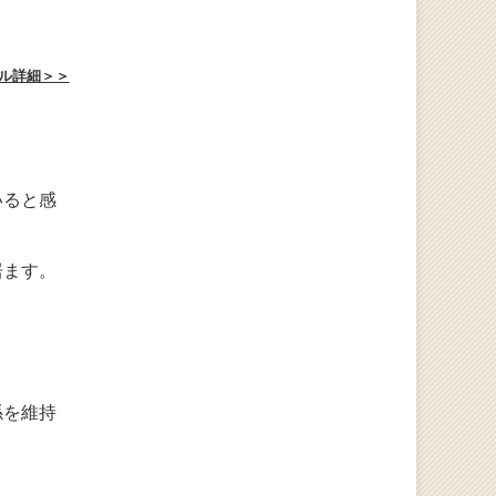
ル詳細＞＞
いると感
居ます。
係を維持