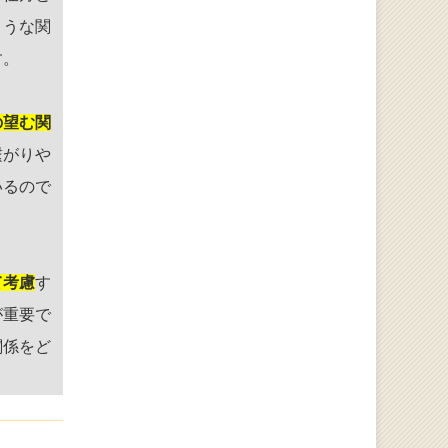
ような関
す。
の望む関
繋がりや
いるので
て考慮
す
が重要で
関係をど