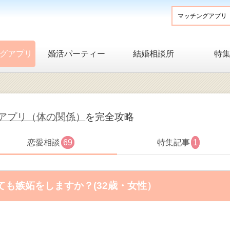
グアプリ
婚活パーティー
結婚相談所
特
アプリ（体の関係）
を完全攻略
恋愛相談
69
特集記事
1
も嫉妬をしますか？(32歳・女性）