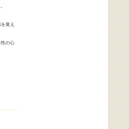
…。
感を覚え
男性の心