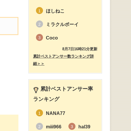
ほしねこ
1
ミラクルボーイ
2
Coco
3
8月7日16時21分更新
累計ベストアンサー数ランキング詳
細＞＞
累計ベストアンサー率
ランキング
NANA77
1
miii966
hal39
2
3