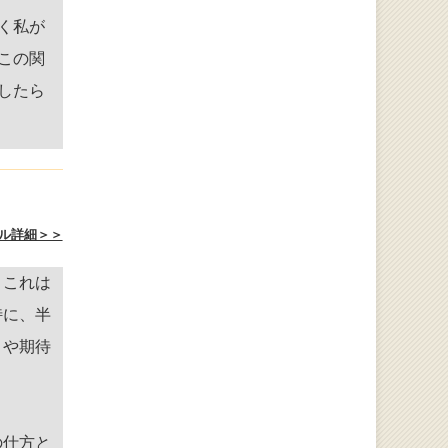
く私が
この関
したら
ル詳細＞＞
。これは
特に、半
りや期待
の仕方と