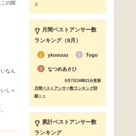
上この関
＞
月間ベストアンサー数
ランキング（8月）
ykoouuu
Togo
1
2
なつめあさひ
3
ないなん
8月7日16時21分更新
月間ベストアンサー数ランキング詳
ないし＝
細＞＞
す。
累計ベストアンサー数
ランキング