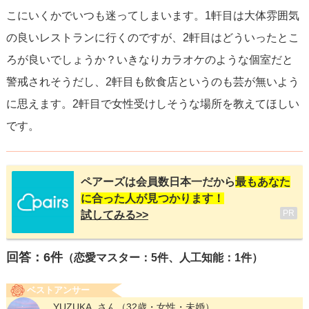
こにいくかでいつも迷ってしまいます。1軒目は大体雰囲気
の良いレストランに行くのですが、2軒目はどういったとこ
ろが良いでしょうか？いきなりカラオケのような個室だと
警戒されそうだし、2軒目も飲食店というのも芸が無いよう
に思えます。2軒目で女性受けしそうな場所を教えてほしい
です。
ペアーズは会員数日本一だから
最もあなた
に合った人が見つかります！
PR
試してみる>>
回答：
6
件
（恋愛マスター：5件、人工知能：1件）
ベストアンサー
_YUZUKA_さん
（32歳・女性・未婚）