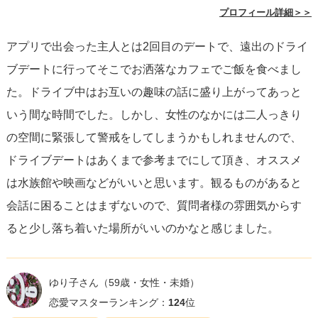
プロフィール詳細＞＞
どの場を選ぶにしても、大切なのは相手の意見を尊重し、<
アプリで出会った主人とは2回目のデートで、遠出のドライ
s >安全であることを最優先に考えることです。< /s > 初デ
ブデートに行ってそこでお洒落なカフェでご飯を食べまし
ートの延長として2軒目を選ぶ際は、1軒目の会話を手がか
た。ドライブ中はお互いの趣味の話に盛り上がってあっと
りに相手の興味を探り、適切な提案をすることが重要にな
いう間な時間でした。しかし、女性のなかには二人っきり
ります。ゆくゆくは自分のセンスも見せたいところです
の空間に緊張して警戒をしてしまうかもしれませんので、
が、まずは相手がリラックスし、次のデートにも繋がるよ
ドライブデートはあくまで参考までにして頂き、オススメ
うな場所を選ぶよう心がけましょう。
は水族館や映画などがいいと思います。観るものがあると
会話に困ることはまずないので、質問者様の雰囲気からす
ると少し落ち着いた場所がいいのかなと感じました。
ゆり子さん
（59歳・女性・未婚）
恋愛マスターランキング：
124
位