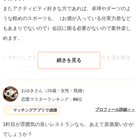
またアクティビティ好きな方であれば、卓球やダーツのよ
うな軽めのスポーツも、（お酒が入っている分実力差など
もあまりでないので）会話に困る必要がないので案外楽し
めます。
いずれにしても当日、一軒目やお相手の気持ちを汲み取る
ことが大事ですね。
必ず二軒目まで行く必要もなく、食事と一緒で「もう少し
話したかった」と物足りないくらいでも、楽しく過ごせば
おゆきさん
（26歳・女性・既婚）
きっと次につながりますよ。
恋愛マスターランキング：
66
位
プロフィール詳細＞＞
マッチングアプリで成婚
1軒目が雰囲気の良いレストランなら、あえて居酒屋いかが
でしょうか？