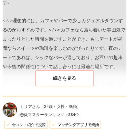
す。
< s >理想的には、カフェやバーで少しカジュアルダウンす
るのがおすすめです。< /s > カフェなら落ち着いた雰囲気で
まったりとした時間を過ごすことができ、もしデートが昼
間ならスイーツや珈琲を楽しむのがぴったりです。夜のデ
ートであれば、シックなバーが適しており、お互いの趣味
や今後の関係性について話し合うには最適な場所です。
また、< s >小さなアートギャラリーや展望台、ほの暗い公
園の散策は、共通の話題を提供しながら親近感を高めるの
に役立ちます。< /s > これらの場所は、飲食店よりも個性が
カリアさん
（32歳・女性・既婚）
出せる上に、警戒感を抱くことなくリラックスした空間で
恋愛マスターランキング：
234
位
会話を楽しむことができます。
合コン・紹介で交際
マッチングアプリで成婚