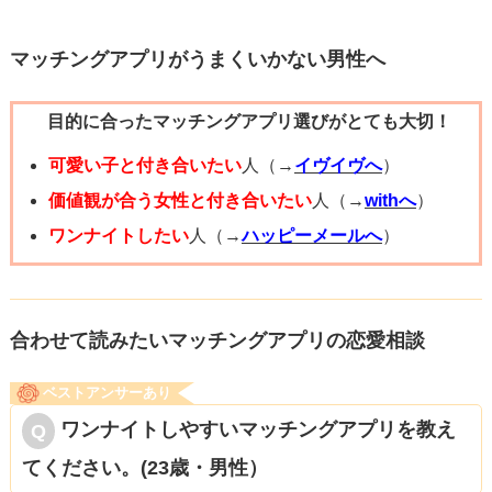
初デートでは相手を知ることが目的なので、1軒目は食事と
マッチングアプリがうまくいかない男性へ
自己紹介がメイン、2軒目はお酒でも飲みながらもっと深い
目的に合ったマッチングアプリ選びがとても大切！
話をして仲良くなる、というのがいいと思います。
ただ、初デートであれば、変に警戒されて次に繋がらなか
可愛い子と付き合いたい
人（→
イヴイヴへ
）
った....とならないように、2軒目は早めに切り上げましょ
価値観が合う女性と付き合いたい
人（→
withへ
）
う！
ワンナイトしたい
人（→
ハッピーメールへ
）
合わせて読みたいマッチングアプリの恋愛相談
ベストアンサーあり
ワンナイトしやすいマッチングアプリを教え
てください。(23歳・男性）