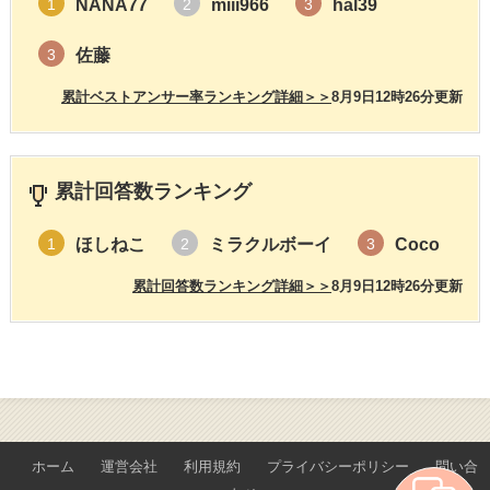
NANA77
miii966
hal39
1
2
3
佐藤
3
累計ベストアンサー率ランキング詳細＞＞
8月9日12時26分更新
累計回答数ランキング
ほしねこ
ミラクルボーイ
Coco
1
2
3
累計回答数ランキング詳細＞＞
8月9日12時26分更新
ホーム
運営会社
利用規約
プライバシーポリシー
問い合