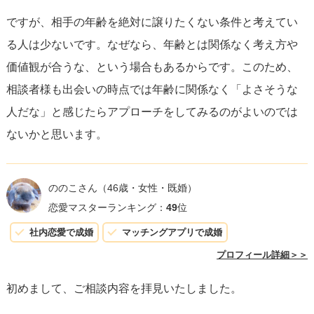
ですが、相手の年齢を絶対に譲りたくない条件と考えてい
結局のところ、35歳の女性がどの年齢層を恋愛対象にする
る人は少ないです。なぜなら、年齢とは関係なく考え方や
かは、その人の個性や求める関係によって大きく異なるの
価値観が合うな、という場合もあるからです。このため、
で、
マッチングアプリなどを利用する際は、年齢にこだわ
相談者様も出会いの時点では年齢に関係なく「よさそうな
るよりも、一人一人の人との関係を大切にし、相手がどん
人だな」と感じたらアプローチをしてみるのがよいのでは
な人かを知る努力をすることが重要
です。
ないかと思います。
ののこさん
（46歳・女性・既婚）
恋愛マスターランキング：
49
位
社内恋愛で成婚
マッチングアプリで成婚
プロフィール詳細＞＞
初めまして、ご相談内容を拝見いたしました。