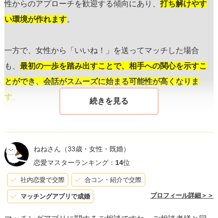
性からのアプローチを歓迎する傾向にあり、
打ち解けやす
い環境が作れます
。
一方で、女性から「いいね！」を送ってマッチした場合
も、
最初の一歩を踏み出すことで、相手への関心を示すこ
とができ、会話がスムーズに始まる可能性が高くなりま
す
。
どちらの場合も、あなたが興味を持っていることを示す最
初のメッセージは、質問を含めるなどして
相手が返信しや
ねねさん
（33歳・女性・既婚）
すい内容
にするのがコツです。また、敬語を使いすぎず、
恋愛マスターランキング：
14
位
自然体の言葉遣いで親しみやすさ
を演出すると良いでしょ
社内恋愛で交際
合コン・紹介で交際
う。
プロフィール詳細＞＞
マッチングアプリで成婚