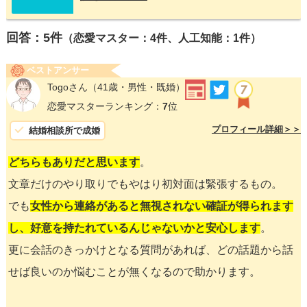
回答：
5
件
（恋愛マスター：4件、人工知能：1件）
ベストアンサー
Togoさん
（41歳・男性・既婚）
恋愛マスターランキング：
7
位
プロフィール詳細＞＞
結婚相談所で成婚
どちらもありだと思います
。
文章だけのやり取りでもやはり初対面は緊張するもの。
でも
女性から連絡があると無視されない確証が得られます
し、好意を持たれているんじゃないかと安心します
。
更に会話のきっかけとなる質問があれば、どの話題から話
せば良いのか悩むことが無くなるので助かります。