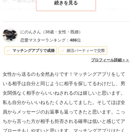
が、一通目は私から送っています。
お付き合いしてから聞いた話ですが、彼からは「女性から1
通目のメッセージがくるのは嬉しかったし、自分があまり
アプリに慣れていなかったから、メッセージをくれてやり
にのんさん
（38歳・女性・既婚）
取りを進めてくれてとても助かった」と言われました。
恋愛マスターランキング：
486
位
マッチングアプリで成婚
婚活パーティーで交際
どちらが先にメッセージを送るかよりも、その後のやりと
プロフィール詳細＞＞
りでどれだけ相手のことを知ったり、仲を深めていけるか
女性から送るのも全然ありです！マッチングアプリをして
の方が大切だと思いますので、1通目のメッセージがお相手
いる相手は自分と同じように相手を探してるわけだし、男
からくるのを悶々と待っているよりも、こちらから能動的
女関係なく相手からいいねされるのは嬉しいと思います。
にやり取りを進められるほうが場合によってはよいのかな
私も自分からいいねもたくさんしてました。そしてほぼ全
と思います。
員からメッセージのお返事も返ってきたと思います。こっ
ちから言った方が相手も拒否される確率は低いと感じてア
一女性の意見にはなりますが、何か参考になりましたら幸
プローチもしやすいと思います。マッチングアプリはたく