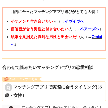
どれもご縁ですから。良いご縁を逃さないように、
目的に合ったマッチングアプリ選びがとても大切！
チャンスはどんな形であれ、掴みにいきましょうね！
イケメンと付き合いたい
人（→
イヴイヴへ
）
価値観が合う男性と付き合いたい
人（→
ペアーズへ
）
結婚を見据えた真剣な男性と出会いたい
人（→
Omiai
へ
）
合わせて読みたいマッチングアプリの恋愛相談
ベストアンサーあり
マッチングアプリで実際に会うタイミング(35
歳・女性）
マッチングアプリをやっていると、会うタイミ