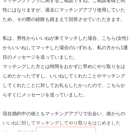
マッチングアプリに関するご相談ですね。ご相談者様と同
マッチングアプリは、双方が平等に出会いを探せる場
であ
性にはなりますが、過去にマッチングアプリ使用していた
り、性別によるルールは必ずしも存在しません。自らの幸
ため、その際の経験も踏まえて回答させていただきます。
せを掴むためにも、ぜひあなたからのメッセージで新たな
出会いの扉を開いてください。
私は、男性からいいねが来てマッチした場合、こちら(女性)
からいいねしてマッチした場合のいずれも、私の方から1通
目のメッセージを送っていました。
マッチングした方とは時間をおかずに早めにやり取りをは
じめたかったですし、いいねしてくれたことやマッチング
してくれたことに対してお礼もしたかったので、こちらか
らすぐにメッセージを送っていました。
現在婚約中の彼ともマッチングアプリで出会い、彼からの
いいねに対してマッチングしてやり取りをはじめました