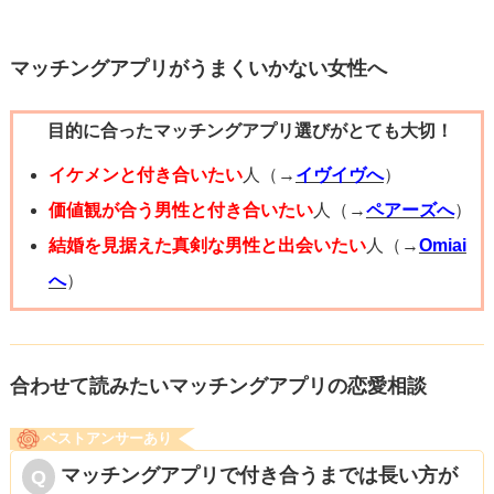
はっきりさせるか、今後もないと思えば見切りをつけて次
へ進むだけです。
マッチングアプリがうまくいかない女性へ
目的に合ったマッチングアプリ選びがとても大切！
マッチングアプリなので、今回はご縁がなかったと考えま
しょう。
イケメンと付き合いたい
人（→
イヴイヴへ
）
今後は常に気持ちに判断をさせて、大事な出会いを逃さな
価値観が合う男性と付き合いたい
人（→
ペアーズへ
）
いようにしてください。
結婚を見据えた真剣な男性と出会いたい
人（→
Omiai
応援しています。
へ
）
合わせて読みたいマッチングアプリの恋愛相談
ベストアンサーあり
マッチングアプリで付き合うまでは長い方が