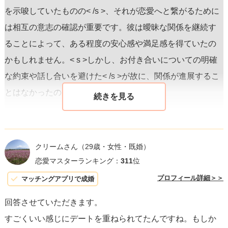
を示唆していたものの< /s >、それが恋愛へと繋がるために
は相互の意志の確認が重要です。彼は曖昧な関係を継続す
ることによって、ある程度の安心感や満足感を得ていたの
かもしれません。< s >しかし、お付き合いについての明確
な約束や話し合いを避けた< /s >が故に、関係が進展するこ
とはなかったのでしょう。
また、彼が本気で交際を考えていなかった可能性も否定で
きません。彼は単に親しい関係を楽しむこと自体に満足し
クリームさん
（29歳・女性・既婚）
ており、それ以上に進むことに< s >責任や縛りを感じてた
恋愛マスターランキング：
311
位
めらっていた< /s >のかもしれません。
プロフィール詳細＞＞
マッチングアプリで成婚
回答させていただきます。
最重要なのは、あなたがその関係において< s >もっと明確
すごくいい感じにデートを重ねられてたんですね。もしか
さや約束がほしかった< /s >ということです。あなたはその