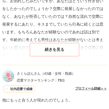
ら、お別れしたみたいですが、あなたはどういう付き合い
もし相手と同じ感覚だったのであれば、案外向こうも同じ
をしたかったのでしょうか？交際に発展しなかったのでは
様に、なんで何もやってこないのかななどと疑問だったか
なく、あなたが拒否していたのでは？自然な流れで交際に
もしれませんね。
発展するにあたり、キスまでしていたら行為に続くとは思
追加ですが私はその後、寂しさやその場の雰囲気ではなく
います。もちろんあなたが経験ないのであれば話は別で
真剣に恋愛と向き合ったら同じ様な素敵な人との出会いが
す。年齢的に考えても男性はあなたが経験がないとは考え
ありました。幸あれ
ないと思うので、もしかしたら自然の成り行きで交際に発
展していく感じの恋愛タイプの男性だったかもしれません
ね。いい恋愛をしてください！
さくらぽんさん
（43歳・女性・既婚）
恋愛マスターランキング：
73
位
プロフィール詳細＞＞
社内恋愛で成婚
他にもっと合う人が現れたのでしょう。