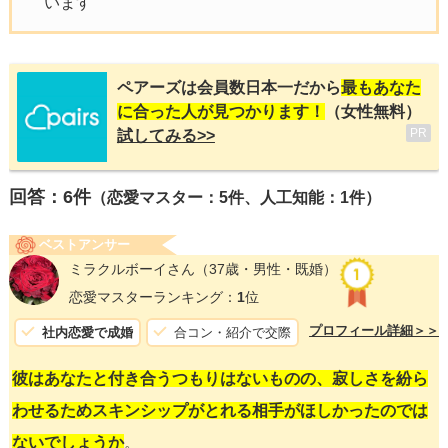
います
ペアーズは会員数日本一だから
最もあなた
に合った人が見つかります！
（女性無料）
PR
試してみる>>
回答：
6
件
（恋愛マスター：5件、人工知能：1件）
ベストアンサー
ミラクルボーイさん
（37歳・男性・既婚）
恋愛マスターランキング：
1
位
プロフィール詳細＞＞
社内恋愛で成婚
合コン・紹介で交際
彼はあなたと付き合うつもりはないものの、寂しさを紛ら
わせるためスキンシップがとれる相手がほしかったのでは
ないでしょうか
。