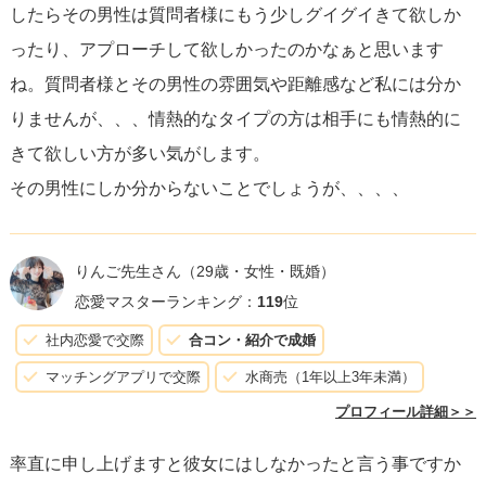
したらその男性は質問者様にもう少しグイグイきて欲しか
男性との関係で曖昧さに違和感や不安を覚え、それがお別
ったり、アプローチして欲しかったのかなぁと思います
れにつながったということから、次に進むためには< s >意
ね。質問者様とその男性の雰囲気や距離感など私には分か
思や期待を相手に明確に伝える< /s >ことが大切です。そう
りませんが、、、情熱的なタイプの方は相手にも情熱的に
することで、未来に向かって< s >お互いの感情や意向が一
きて欲しい方が多い気がします。
致する関係< /s >を築くことができるでしょう。
その男性にしか分からないことでしょうが、、、、
りんご先生さん
（29歳・女性・既婚）
恋愛マスターランキング：
119
位
社内恋愛で交際
合コン・紹介で成婚
マッチングアプリで交際
水商売（1年以上3年未満）
プロフィール詳細＞＞
率直に申し上げますと彼女にはしなかったと言う事ですか