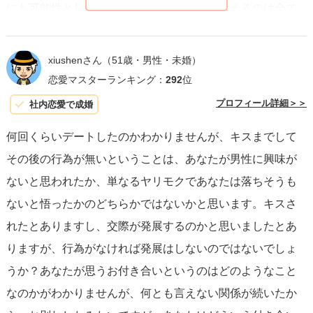
にも可能性としてはありますが、一貫して言えるのは全て
いい理由ではないという事です。私自身も同じ様な関係の
男性が続く時がありました。結局付き合わない、という人
xiushenさん
（51歳・男性・未婚）
が何人か続きました。その中では、あまり身体の関係に自
恋愛マスターランキング：
292
位
信がないからそこはいらないけどくっついたりデートした
プロフィール詳細＞＞
社内恋愛で成婚
いけど付き合わない、この様な不思議な方もいました。何
何回くらいデートしたのかわかりませんが、キスまでして
故こんなに続くのかと思った時、その時の私は私自身真剣
その後の行為が無いということは、あなたが男性に興味が
にその人を好き！というよりまあ誘われたし、寂しいしそ
ないと思われたか、単なるヤリモクであなたは落ちそうも
んな気持ちでついて行ってました。類は友を呼ぶという様
ないと悟ったかのどちらかではないかと思います。キスさ
に真剣では無いフラフラな自分には同じ様な人しか寄って
れたとありますし、交際が発展するのかと思いましたとあ
こなかったのです。貴女はその人のことが真剣に好きでど
りますが、行為がなければ発展はしないのではないでしょ
うしても手に入れたくて、その人と別れた時心から泣きま
うか？あなたが思うお付き合いというのはどのようなこと
したか？もし辛かったのであれば少しでも向こうの気持ち
なのかがわかりませんが、何とも言えない関係が続いたか
を聞いたり、引き留めたりが良かったかもしれませんね。