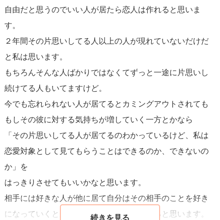
自由だと思うのでいい人が居たら恋人は作れると思いま
す。
質問者様がその男性と次のステップへ進みたいと考えるな
２年間その片思いしてる人以上の人が現れていないだけだ
らば、男性の言う「忘れられない人」を大切にしてみてく
と私は思います。
ださい。
もちろんそんな人ばかりではなくてずっと一途に片思いし
質問者様と「忘れられない人」は、3次元と2次元程の大き
続けてる人もいてますけど。
な違いがありますから、比べるものではありません。
今でも忘れられない人が居てるとカミングアウトされても
推しの話でも聞くつもりで、「素敵な出会いをしました
もしその彼に対する気持ちが増していく一方とかなら
ね」「どんな女性だったのですか？」等、快く聞いてあげ
「その片思いしてる人が居てるのわかっているけど、私は
てください。そのうち質問者様が、「忘れられない人」を
恋愛対象として見てもらうことはできるのか、できないの
超える「大切な人」になりますよ。
か」を
はっきりさせてもいいかなと思います。
上手くいくといいですね。
相手には好きな人が他に居て自分はその相手のことを好き
応援しています！
になっていくとかだと段々と辛くなってくると思います。