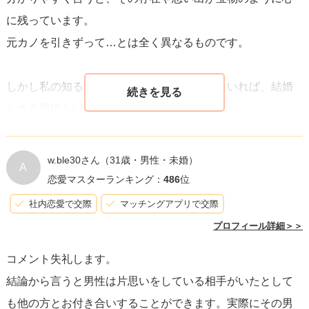
に残っています。
元カノを引きずって…とは全く異なるものです。
しかし私の知る範囲では、恋人を作る男性もいれば、結婚
をする男性もいます。
ふっきった人もいれば、そうでない人もいます。
質問者様が最終的に次お付き合いする人とどうなりたいか
w.ble30さん
（31歳・男性・未婚）
A
にもよりますが、パターン別に少しご紹介したいと思いま
恋愛マスターランキング：
486
位
す。
社内恋愛で交際
マッチングアプリで交際
プロフィール詳細＞＞
①ふっきっていないが恋人は作る
コメント失礼します。
「忘れられない人」はそのままに、男性なりにこのままで
結論から言うと男性は片思いをしている相手がいたとして
は何も変わらないと重い腰をあげたといったところです。
も他の方とお付き合いすることができます。実際にその男
そのお相手の女性からきっぱり振られている、もしくはも