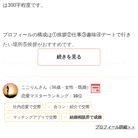
は300字程度です。
て、相手に対する条件が多すぎると傲慢に映ります。フレ
キシブルな姿勢を持ち、
相手のことも尊重
することが大事
です。
プロフィールの構成は①挨拶②仕事③趣味④デートで行き
たい場所⑤挨拶がおすすめです。
これらの特徴を踏まえ、
プロフィール写真の選定から自己
紹介文、メッセージの送り方
まで見直してみてください。
①の挨拶があれば、きちんとした人のイメージが付きま
常に自分の立場を女性目線で考え、柔軟にアプローチを改
す。
善することがマッチング成功に繋がります。
ここりんさん
（36歳・女性・既婚）
②の仕事については、会社名まで書く必要はありません
恋愛マスターランキング：
16
位
が、仕事をしている雰囲気がイメージしやすいと好印象で
社内恋愛で交際
合コン・紹介で交際
す。
マッチングアプリで交際
結婚相談所で成婚
たとえば、「車で取引先に営業回りしています。ほぼルー
プロフィール詳細＞＞
トや内容が決まっているため、平日の昼休憩などでも時間