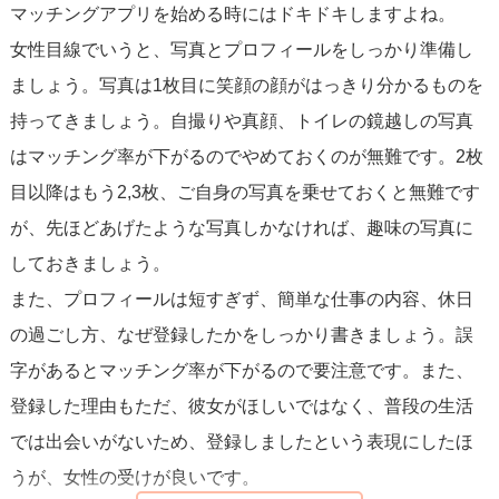
マッチングアプリを始める時にはドキドキしますよね。
が作りやすいです。」と書けば、雰囲気がわかりやすいで
女性目線でいうと、写真とプロフィールをしっかり準備し
しょう。また、平日の昼間が都合のいい女性も「いいね」
ましょう。写真は1枚目に笑顔の顔がはっきり分かるものを
がしやすいです。
持ってきましょう。自撮りや真顔、トイレの鏡越しの写真
はマッチング率が下がるのでやめておくのが無難です。2枚
③の趣味は、あきらかに女性受けしない趣味でない限り書
目以降はもう2,3枚、ご自身の写真を乗せておくと無難です
くのがおすすめです。マニアックな趣味ほど、「いいね」
が、先ほどあげたような写真しかなければ、趣味の写真に
やマッチング率が下がりますが、同じ趣味を持った女性で
しておきましょう。
あればヒットするでしょう。
また、プロフィールは短すぎず、簡単な仕事の内容、休日
質問者さまが、どのような女性を探しているのかを考え
の過ごし方、なぜ登録したかをしっかり書きましょう。誤
て、趣味を書くのがおすすめです。もちろん、嘘ではなく
字があるとマッチング率が下がるので要注意です。また、
趣味と言える内容にしてください。
登録した理由もただ、彼女がほしいではなく、普段の生活
では出会いがないため、登録しましたという表現にしたほ
④のデートで行きたい場所は、こだわりすぎず気軽に行け
うが、女性の受けが良いです。
る場所がおすすめです。たとえば「カフェが好きなので、