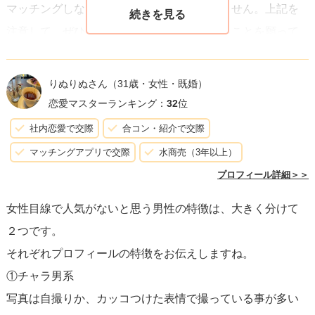
マッチングしない男性には、清潔感がありません。上記を
一緒に行けたら嬉しいです」「新宿に行くことが多く、美
注意して、ぜひ多くの方とマッチングできることを願って
味しいご飯屋さん知ってます！」などです。
います。
趣味やデートしたい場所が同じ相手を探している場合は、
書いてもいいですが、マッチング率は下がるでしょう。
りぬりぬさん
（31歳・女性・既婚）
恋愛マスターランキング：
32
位
⑤の挨拶は畏まり過ぎず、「読んでくれてありがとうござ
社内恋愛で交際
合コン・紹介で交際
いました」程度で締めます。ここで「飲みに行きたい
マッチングアプリで交際
水商売（3年以上）
な！」「会える人募集」「暇してます！」などと書くと、
プロフィール詳細＞＞
チャラい印象になってしまうので気を付けてくださいね。
女性目線で人気がないと思う男性の特徴は、大きく分けて
２つです。
最後にプロフィール写真が微妙な人もマッチングしにくい
それぞれプロフィールの特徴をお伝えしますね。
です。
①チャラ男系
プロフィールで使用する写真は、髪型・ヒゲ・服装・撮影
写真は自撮りか、カッコつけた表情で撮っている事が多い
場所にこだわり、清潔感を心がけてください。