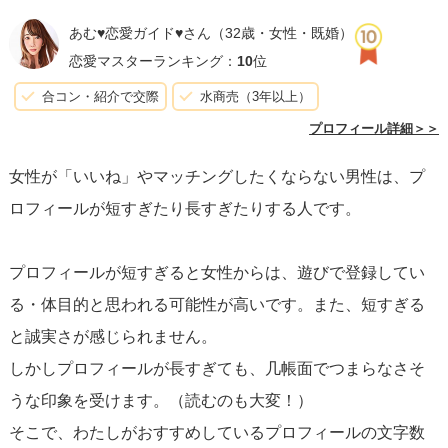
す。
他の人と差別化
できるポイントを持っていないと、埋
あむ♥恋愛ガイド♥さん
（32歳・女性・既婚）
もれてしまいがちです。
恋愛マスターランキング：
10
位
合コン・紹介で交際
水商売（3年以上）
4. **メッセージを送るタイミングや内容が適切でない：**い
プロフィール詳細＞＞
いねを送った後、すぐに深い内容のメッセージを送ると重
女性が「いいね」やマッチングしたくならない男性は、プ
たく感じられることがあります。
軽快で爽やかな最初のメ
ロフィールが短すぎたり長すぎたりする人です。
ッセージ
が印象を良くします。
プロフィールが短すぎると女性からは、遊びで登録してい
5. **あまりにも多くの女性にいいねを送っている：**質より
る・体目的と思われる可能性が高いです。また、短すぎる
量を求めて無差別にいいねを送ると、女性にとってはあな
と誠実さが感じられません。
たの真剣度が伝わりにくくなります。
選りすぐり
のプロフ
しかしプロフィールが長すぎても、几帳面でつまらなさそ
ィールに絞って、心からいいねを送る姿勢が肝心です。
うな印象を受けます。（読むのも大変！）
そこで、わたしがおすすめしているプロフィールの文字数
6. **条件があまりにも限定的：**自分の理想ばかりを述べ