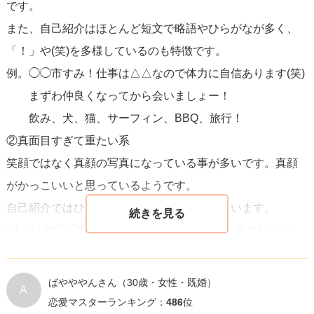
です。
また、筋肉を見せるような写真や、明らかな加工写真もウ
また、自己紹介はほとんど短文で略語やひらがなが多く、
ケが悪いです。
「！」や(笑)を多様しているのも特徴です。
例。◯◯市すみ！仕事は△△なので体力に自信あります(笑)
まずわ仲良くなってから会いましょー！
飲み、犬、猫、サーフィン、BBQ、旅行！
②真面目すぎて重たい系
笑顔ではなく真顔の写真になっている事が多いです。真顔
がかっこいいと思っているようです。
自己紹介ではひたすら自分の事ばかり話しています。
例。34歳/◯◯勤務 資格を取ってから仕事一筋でしたが、
周りの友人どんどん結婚していき、自分も温かい家庭を持
ちたいと思い登録しました。趣味は昔から◯◯と△△で、
ばやややんさん
（30歳・女性・既婚）
A
お付き合い後も続けていきたいのでご理解のある方でお願
恋愛マスターランキング：
486
位