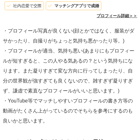
いします。もちろん、相手の趣味にも合わせるので何でも
社内恋愛で交際
マッチングアプリで成婚
教えてください。お互い、自分の趣味を大事にして、何で
プロフィール詳細＞＞
も相談できて、尊敬し合える家庭を作りましょう。
・プロフィール写真が良くない(顔とかではなく、服装がダ
……………まだ続く
サかったり、自撮りがちょっと気持ち悪かったり等。)
・プロフィールが適当、気持ち悪い(あまりにもプロフィー
この２つの特徴がある男性は人気が無いです。
ルが短すぎると、この人やる気あるの？という気持ちにな
ります。また凝りすぎて変な方向に行ってしまったり、自
分の世界観が強すぎても良くないので、雑すぎず凝りすぎ
ず、謙虚で素直なプロフィールがいいと思います。)
・YouTube等でマッチしやすいプロフィールの書き方等の
動画がたくさん上がっているのでそちらを参考にするのも
良いかと思います。