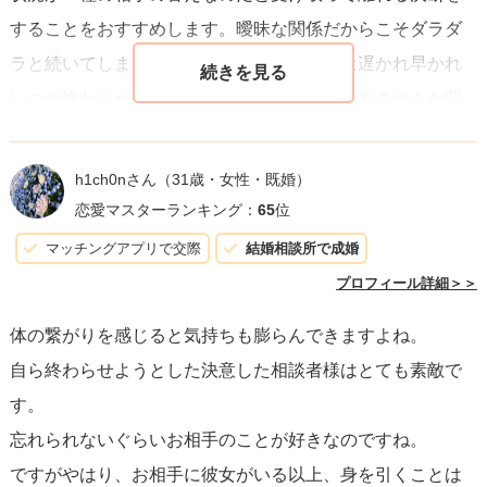
することをおすすめします。曖昧な関係だからこそダラダ
ラと続いてしまいがちですが、曖昧な関係は遅かれ早かれ
いつか終わりがきます。今つらい状況かもしれませんが問
題を先送りにせず、どうかあなたを一番に愛してくれるひ
とを見つける時間に充ててください。あなたが輝けるお相
h1ch0nさん
（31歳・女性・既婚）
手は必ずいます。
恋愛マスターランキング：
65
位
マッチングアプリで交際
結婚相談所で成婚
プロフィール詳細＞＞
体の繋がりを感じると気持ちも膨らんできますよね。
自ら終わらせようとした決意した相談者様はとても素敵で
す。
忘れられないぐらいお相手のことが好きなのですね。
ですがやはり、お相手に彼女がいる以上、身を引くことは