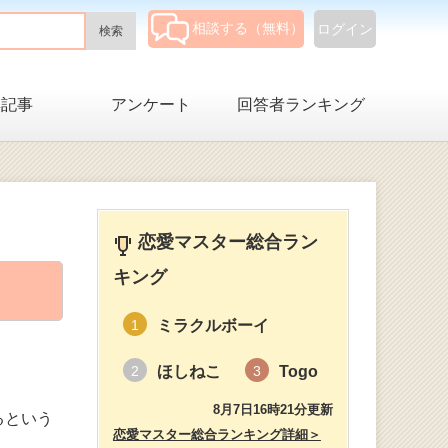
相談する（無料）
ログイン
集記事
アンケート
回答者ランキング
恋愛マスター総合ラン
キング
ミラクルボーイ
1
ほしねこ
Togo
2
3
8月7日16時21分更新
るという
恋愛マスター総合ランキング詳細＞