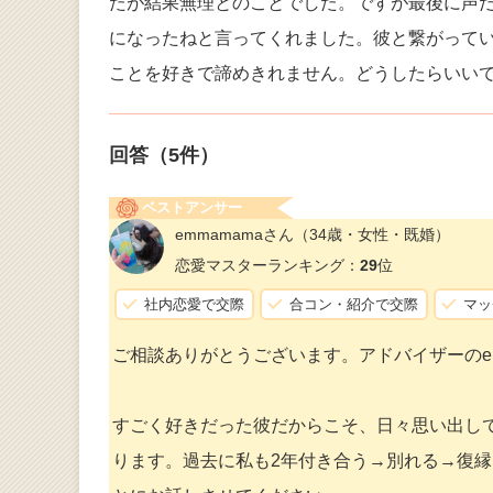
たが結果無理とのことでした。ですが最後に声だ
になったねと言ってくれました。彼と繋がって
ことを好きで諦めきれません。どうしたらいい
回答（
5
件）
ベストアンサー
emmamamaさん
（34歳・女性・既婚）
恋愛マスターランキング：
29
位
社内恋愛で交際
合コン・紹介で交際
マッ
ご相談ありがとうございます。アドバイザーのem
すごく好きだった彼だからこそ、日々思い出し
ります。過去に私も2年付き合う→別れる→復