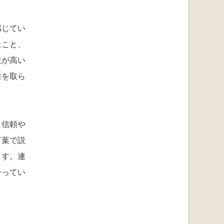
感じてい
たこと、
性が高い
離を取ら
、信頼や
言葉で説
ます。連
合ってい