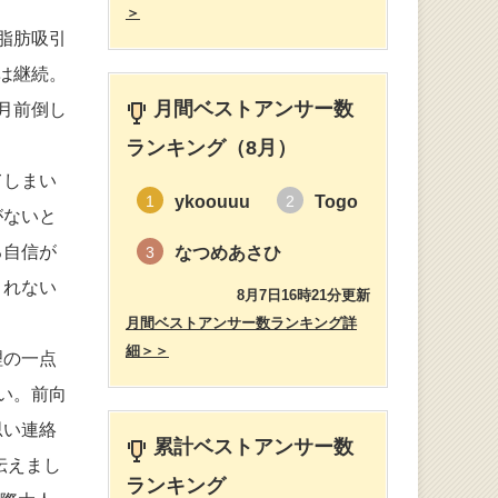
＞
脂肪吸引
は継続。
月間ベストアンサー数
月前倒し
ランキング（8月）
てしまい
ykoouuu
Togo
1
2
がないと
る自信が
なつめあさひ
3
くれない
8月7日16時21分更新
月間ベストアンサー数ランキング詳
細＞＞
理の一点
い。前向
思い連絡
累計ベストアンサー数
伝えまし
ランキング