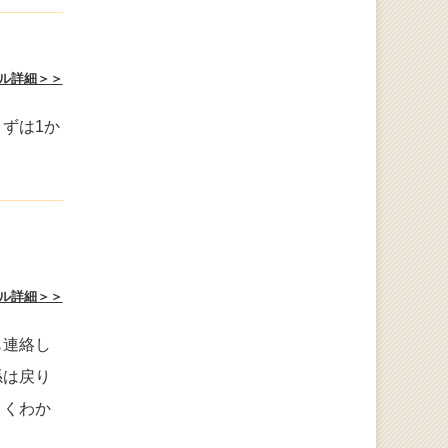
ル詳細＞＞
ずは1か
ル詳細＞＞
も連絡し
係は戻り
よくわか