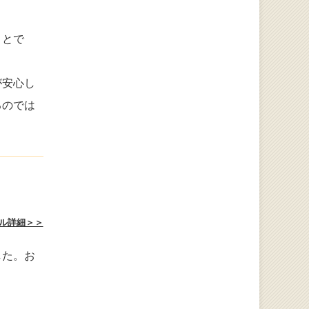
ことで
が安心し
るのでは
ル詳細＞＞
した。お
。