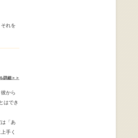
！それを
ル詳細＞＞
、彼から
とはでき
。
彼は「あ
に上手く