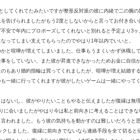
うとしてくれてたみたいですが整形反対派の彼に内緒で二の腕の
れを告げられましたがもう2度としないからと言ってお付き合い
ず不安で年内にプロポーズしてくれないと別れると予定より3ヶ
なってしまい支えてもらったのでやはり1年以内でいいと。
のかと喧嘩が増えてしまいました。仕事もうまくいかず休職し
仕事をしていない、また彼が昇進できなかったためお金に自信
たのもあり婚約指輪は買ってくれましたが、喧嘩が増え結婚す
つも一緒に行ってくれますが彼がしたいゲームは一緒にやって
りはないし、彼がやりたいこともやると伝えましたが復縁は無
ぶりに会いましたがやはり今は私と前向きに考えることはできな
と言われました。もう彼の気持ちを動かすのは難しいだろうと
ロックしました。復縁に前向きでないなら連絡手段を全て切ると