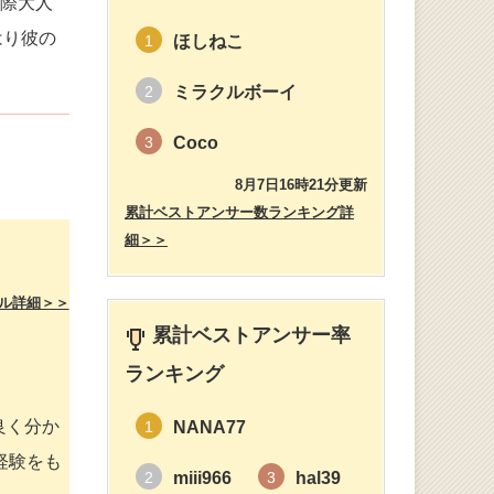
の際大人
はり彼の
ほしねこ
1
ミラクルボーイ
2
Coco
3
8月7日16時21分更新
累計ベストアンサー数ランキング詳
細＞＞
ル詳細＞＞
累計ベストアンサー率
ランキング
良く分か
NANA77
1
経験をも
miii966
hal39
2
3