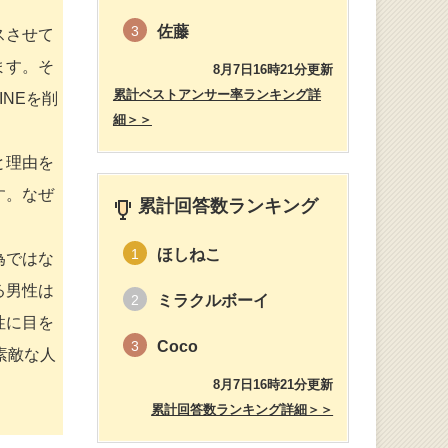
佐藤
3
スさせて
ます。そ
8月7日16時21分更新
累計ベストアンサー率ランキング詳
NEを削
細＞＞
と理由を
す。なぜ
累計回答数ランキング
ほしねこ
1
為ではな
る男性は
ミラクルボーイ
2
性に目を
Coco
3
素敵な人
8月7日16時21分更新
累計回答数ランキング詳細＞＞