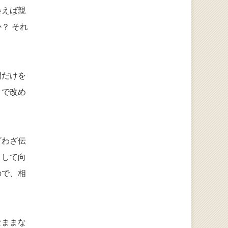
会えば親
？ それ
間だけを
こで改め
ざわざ伝
として向
ので、相
なままな