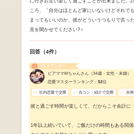
に行きお互い楽しく過ごすことが出来ました。
ころ、「自分はほとんど家にいないけどそれで
まってもいいのか、彼がどういうつもりで言っ
見を聞かせてください?‍♀️
回答（
4
件）
ベストアンサー
ビアママMちゃんさん
（34歳・女性・未婚）
恋愛マスターランキング：
52
位
社内恋愛で交際
合コン・紹介で交際
水商
彼と過ごす時間が楽しくて、だからこそ余計に
1年以上続いていて、ご飯だけの時間もある関