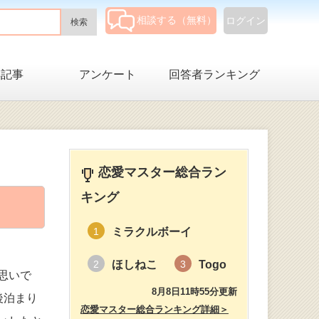
相談する（無料）
ログイン
集記事
アンケート
回答者ランキング
恋愛マスター総合ラン
キング
ミラクルボーイ
1
ほしねこ
Togo
2
3
思いで
8月8日11時55分更新
後泊まり
恋愛マスター総合ランキング詳細＞