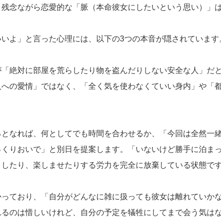
、残念ながら恋愛的な「脈（本命彼女にしたいという思い）」
いよ」と言った心理には、以下の3つの本音が隠されています
が「絶対に部屋を荒らしたり物を盗んだりしない安全な人」だ
人への愛情」ではなく、「全く気を使わなくていい身内」や「
るとなれば、何としてでも時間を合わせるか、「今回は全然一
っくりおいで」と別日を提案します。「いないけど勝手に泊ま
トしたり、楽しませたりする労力を完全に放棄している状態で
かっており、「自分がどんなに雑に扱っても彼女は離れていか
れるのは惜しいけれど、自分の予定を犠牲にしてまで会う気は