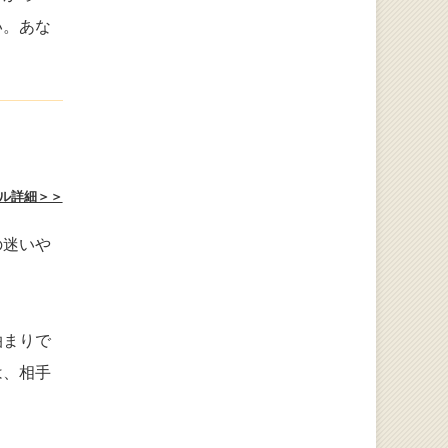
い。あな
ル詳細＞＞
の迷いや
泊まりで
は、相手