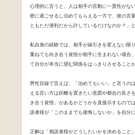
心理的に言うと、人は相手の言動に一貫性がな
密に過ごせるし泊めてもらえる一方で、彼の言葉
ともただ便利だから許しているだけなのか？」
私自身の経験では、相手が線引きを変えない限
重ねても向き合う覚悟が相手に生まれない場合
て自分が本当に望む関係をはっきりさせること
男性目線で言えば、「泊めてもいい」と言うの
える言い方は距離を置きたい意図や都合の良さ
き合う覚悟」があるかどうかを直接示すもので
談者様が「このままでも後悔しないか」を自分
正解は「相談者様がどうしたいかを決めること