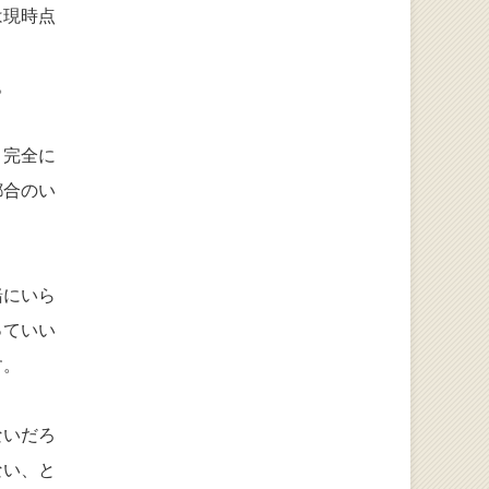
は現時点
。
と完全に
都合のい
緒にいら
っていい
す。
ないだろ
ない、と