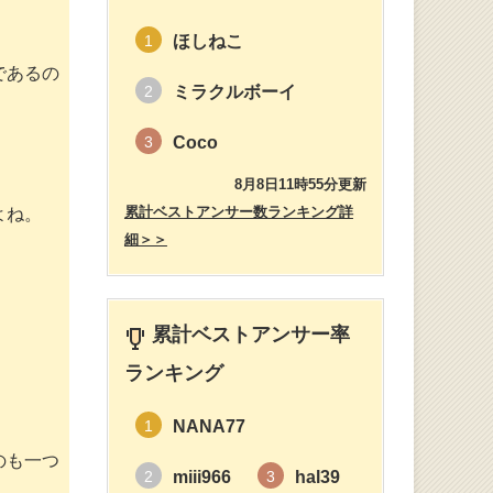
ほしねこ
1
であるの
ミラクルボーイ
2
Coco
3
8月8日11時55分更新
累計ベストアンサー数ランキング詳
よね。
細＞＞
累計ベストアンサー率
ランキング
NANA77
1
のも一つ
miii966
hal39
2
3