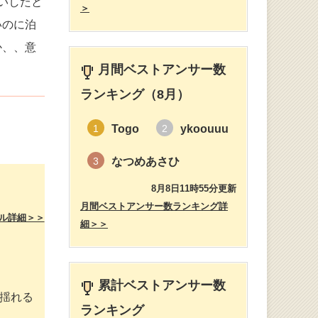
いしたと
＞
いのに泊
か、、意
月間ベストアンサー数
ランキング（8月）
Togo
ykoouuu
1
2
なつめあさひ
3
8月8日11時55分更新
月間ベストアンサー数ランキング詳
ル詳細＞＞
細＞＞
。
累計ベストアンサー数
揺れる
ランキング