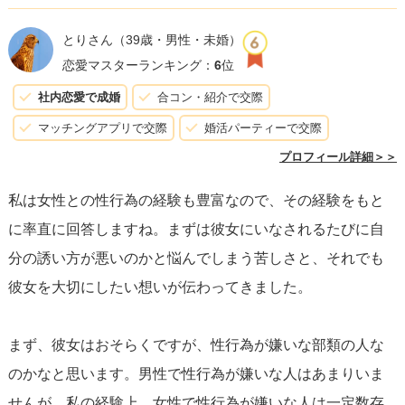
ーになり、逆に距離ができてしまうことがあります。まず
は性行為そのものを目的にするのではなく、日常での安心
とりさん
（39歳・男性・未婚）
感を増やしていくのが近道です。例えば、ホテルに誘う前
恋愛マスターランキング：
6
位
に：
社内恋愛で成婚
合コン・紹介で交際
・デートの雰囲気をリラックスさせる時間を増やす（短め
マッチングアプリで交際
婚活パーティーで交際
の会話で終わらせず、ゆったり過ごす）
プロフィール詳細＞＞
・性以外のスキンシップを増やす（手をつなぐ、寄り添
私は女性との性行為の経験も豊富なので、その経験をもと
う、ハグなど）
に率直に回答しますね。まずは彼女にいなされるたびに自
・タイミングや体調を事前にさりげなく確認する（今日は
分の誘い方が悪いのかと悩んでしまう苦しさと、それでも
どう？と選択肢を与える）
彼女を大切にしたい想いが伝わってきました。
こうした段階を踏むことで、彼女の中で「安全だ」と感じ
られる余地が広がります。
まず、彼女はおそらくですが、性行為が嫌いな部類の人な
のかなと思います。男性で性行為が嫌いな人はあまりいま
もう少し具体的な誘い方や立て直し策としては、低プレッ
せんが、私の経験上、女性で性行為が嫌いな人は一定数存