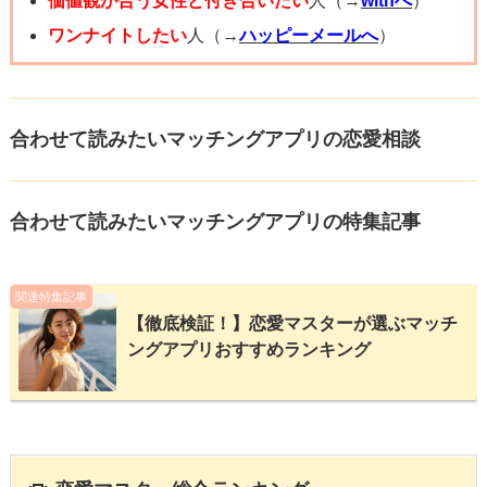
価値観が合う女性と付き合いたい
人（→
withへ
）
ニック障害に理解のあるカウンセリングで二人の不安を整
いので、彼女自身が性行為があまり好きではない上に、あ
ワンナイトしたい
人（→
ハッピーメールへ
）
理できることもあります。僕自身も焦って誘って距離を置
まり協力的でないのでなかなかハードルが高いです。
かれた経験がありますが、相手のペースを尊重して安心感
ただ、お泊まりデートで気分が盛り上がった時は性行為に
を優先した結果、少しずつ相手から距離を縮めてもらえる
応じているので、また同じように気分が盛り上がるシチュ
合わせて読みたいマッチングアプリの恋愛相談
ようになりました。
エーションを作るのが最善かと思います。
旅行はなかなか頻繁には行けないと思うので、人気がない
最終的には、「このペースでも一緒にいたいか」「自分が
合わせて読みたいマッチングアプリの特集記事
夜景がきれいな場所に行ってそこでいちゃいちゃして気分
どこまで待てるか」で判断するのが良いです。待つ覚悟が
を盛り上げて誘うなどです。
あるなら、無理に急がず関係を育てる方向で進めてみてく
関連特集記事
ださい。逆に自分の性的なニーズがどうしても満たされな
【徹底検証！】恋愛マスターが選ぶマッチ
そして、性行為の際は、非常に優しく彼女に接してあげる
いなら、率直に話し合ってお互いの折り合いをつける必要
ングアプリおすすめランキング
ことが肝要です。いわゆるアダルトビデオみたいな力強い
があります。恋愛がうまくいくことを願っています。頑張
のはNGで、優しくスキンシップしてあげ、彼女に尽くすこ
ってください！！！
とで、彼女の体も徐々に敏感になっていきますし、好きな
人に包まれている快感を得るようになっていき、徐々に性