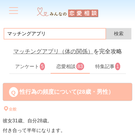
マッチングアプリ（体の関係）
を完全攻略
アンケート
5
恋愛相談
83
特集記事
1
性行為の頻度について(28歳・男性）
全般
彼女31歳、自分28歳。
付き合って半年になります。