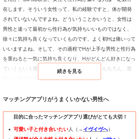
シャーで彼女の選択を尊重する表現を使うと良いです。た
在します。そういう女性って、私の経験ですと、体が開発
とえば「今日はもう少し一緒にいたい気分なんだけど、ど
されていないんですよね。どういうことかいうと、女性は
うかな？」や「もし無理なら全然大丈夫、ゆっくりしてい
男性と違って最初から性行為が気持ちいいものではなく、
よう」といった言い方で、拒否しても関係が悪くならない
徐々に気持ち良くなっていくものです。よく初Hは痛いって
ことを示す。誘う頻度は今のところ10回中1回とのことなの
いいますよね。そして、その過程でHが上手な男性と性行為
で、頻繁に誘って彼女が疲れてしまわないよう、タイミン
を重ねると一気に気持ち良くなり、Hがどんどん好きになっ
グを見て誘う・誘わないのバランスを取るのが現実的で
ていくという過程を辿っていくものです。（もちろん、最
す。また、自分の欲求も溜め込まずに、気持ちを落ち着い
初から気持ち良かったりと個人差はありますが。）
て伝えること（「頻度が少ないと寂しく感じる」など）も
忘れないでください。
まだ性行為が好きじゃない女性がどうして性行為をするか
マッチングアプリがうまくいかない男性へ
というと、彼氏のことが好きだからです。彼氏の期待に応
加えて、彼女さんの治療やセルフケアの状況を確認しつ
目的に合ったマッチングアプリ選びがとても大切！
えてあげたいと。
つ、必要なら専門家のサポートを提案するのも選択肢で
可愛い子と付き合いたい
人（→
イヴイヴへ
）
す。カップルでのコミュニケーション方法を学ぶ場や、パ
今回のケースですと、半年経って1回しか性行為をしていな