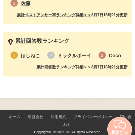
佐藤
3
累計ベストアンサー率ランキング詳細＞＞
8月7日16時21分更新
累計回答数ランキング
ほしねこ
ミラクルボーイ
Coco
1
2
3
累計回答数ランキング詳細＞＞
8月7日16時21分更新
ホーム
運営会社
利用規約
プライバシーポリシー
問い合
わせ
相談する
Copyright©
Lifetimes Inc.
All Rights Reserved.