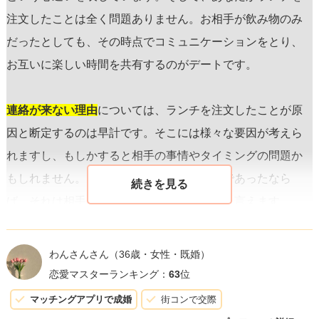
注文したことは全く問題ありません。お相手が飲み物のみ
だったとしても、その時点でコミュニケーションをとり、
お互いに楽しい時間を共有するのがデートです。
連絡が来ない理由
については、ランチを注文したことが原
因と断定するのは早計です。そこには様々な要因が考えら
れますし、もしかすると相手の事情やタイミングの問題か
もしれません。しかし、万が一それが原因であったなら
ば、それは相手の狭量さを示唆しているとも言えます。
重要なのは、自分がどう感じるかです。貴女はお昼もまだ
わんさんさん
（36歳・女性・既婚）
だったので、当然ランチを選ぶのが自然ですし、自分の欲
恋愛マスターランキング：
63
位
求に正直に行動したことは自己肯定感にもつながります。
マッチングアプリで成婚
街コンで交際
相手とのコミュニケーションで、貴女が何を望んでいるの