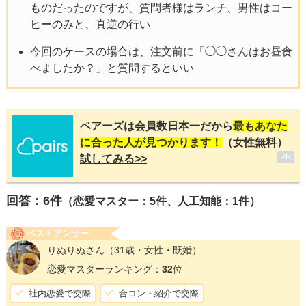
ものだったのですが、質問者様はランチ、男性はコー
ヒーのみと、真逆の行い
今回のケースの場合は、注文前に「◯◯さんはお昼食
べましたか？」と質問するといい
ペアーズは会員数日本一だから
最もあなた
に合った人が見つかります！
（女性無料）
PR
試してみる>>
回答：
6
件
（恋愛マスター：5件、人工知能：1件）
ベストアンサー
りぬりぬさん
（31歳・女性・既婚）
恋愛マスターランキング：
32
位
社内恋愛で交際
合コン・紹介で交際