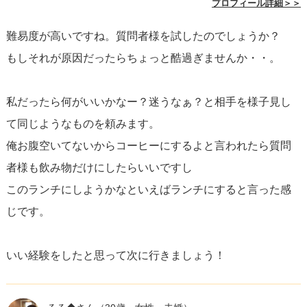
プロフィール詳細＞＞
か、または何を快適に感じるのかを伝えることは、良好な
難易度が高いですね。質問者様を試したのでしょうか？
関係を築く上で必要不可欠です。
もしそれが原因だったらちょっと酷過ぎませんか・・。
もし今後同じような状況に遭遇した場合
は、相手の注文を
私だったら何がいいかなー？迷うなぁ？と相手を様子見し
参考にするのもいいでしょうが、貴女自身の気持ちが最優
て同じようなものを頼みます。
先です。そして、相手の反応を見ながらコミュニケーショ
俺お腹空いてないからコーヒーにするよと言われたら質問
ンを取り、お互いに快適な選択ができるよう努めることも
者様も飲み物だけにしたらいいですし
重要です。
このランチにしようかなといえばランチにすると言った感
じです。
最後に、もし相手の定期的な連絡がないことが引き続き気
になるのであれば、直接的なコミュニケーションをお試し
いい経験をしたと思って次に行きましょう！
になるのも良いでしょう。思い切って「楽しい時間を過ご
せたと感じているけれど、何か気になることがあった
か？」と問いかけてみるのも一つの手です。これにより、