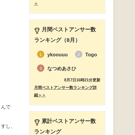
＞
月間ベストアンサー数
ランキング（8月）
ykoouuu
Togo
1
2
なつめあさひ
3
8月7日16時21分更新
。
月間ベストアンサー数ランキング詳
細＞＞
うんで
累計ベストアンサー数
ますし、
ランキング