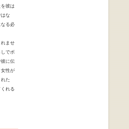
たを彼は
ではな
になる必
しれませ
らしでボ
で彼に伝
、女性が
くれた
てくれる