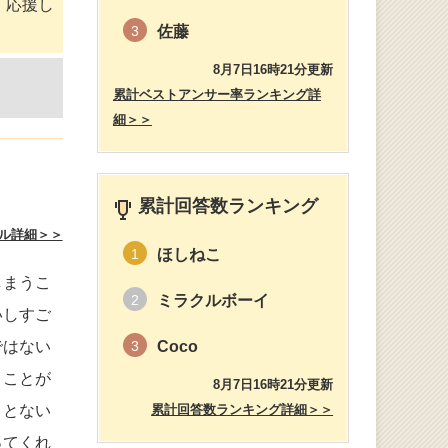
。応援し
佐藤
3
8月7日16時21分更新
累計ベストアンサー率ランキング詳
細＞＞
累計回答数ランキング
ル詳細＞＞
ほしねこ
1
しまうこ
ミラクルボーイ
2
いしすご
ではない
Coco
3
うことが
8月7日16時21分更新
ことない
累計回答数ランキング詳細＞＞
ってくれ