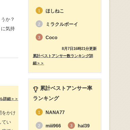
ほしねこ
1
ょうか？
ミラクルボーイ
2
うに気持
Coco
3
。
8月7日16時21分更新
累計ベストアンサー数ランキング詳
細＞＞
累計ベストアンサー率
ランキング
ル詳細＞＞
NANA77
間をかけ
1
してい
miii966
hal39
2
3