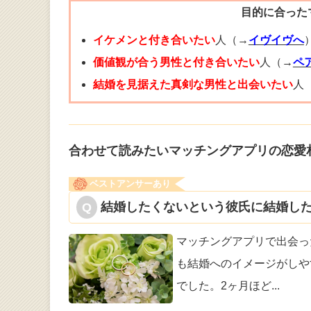
目的に合った
イケメンと付き合いたい
人（→
イヴイヴへ
価値観が合う男性と付き合いたい
人（→
ペ
結婚を見据えた真剣な男性と出会いたい
人
合わせて読みたいマッチングアプリの恋愛
ベストアンサーあり
結婚したくないという彼氏に結婚した
マッチングアプリで出会っ
も結婚
へのイメージがしや
でした。2ヶ月ほど
...