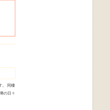
。 同棲
嘩の日々