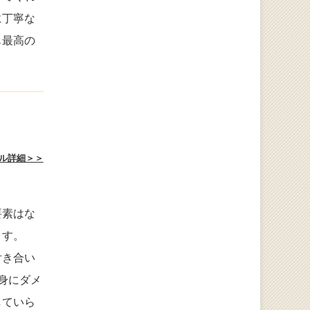
に丁寧な
も最高の
ル詳細＞＞
要素はな
ます。
付き合い
身にダメ
していら