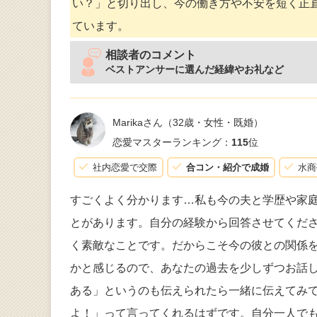
い？」と切り出し、今の働き方や不安を短く正
ています。
相談者のコメント
ベストアンサーに選んだ経緯やお礼など
Marikaさん
（32歳・女性・既婚）
恋愛マスターランキング：
115
位
社内恋愛で交際
合コン・紹介で成婚
水商
すごくよく分かります…私も今の夫と学歴や家
とがあります。自分の経験から回答させてくだ
く素敵なことです。だからこそ今の彼との関係
かと感じるので、あなたの過去を少しずつお話
ある」というのも伝えられたら一緒に伝えてみ
よ！」って言ってくれるはずです。自分一人で