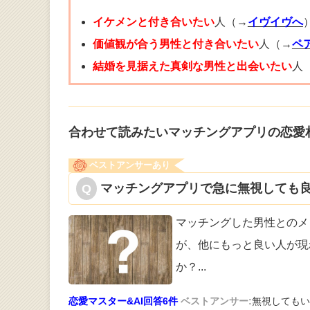
イケメンと付き合いたい
人（→
イヴイヴへ
価値観が合う男性と付き合いたい
人（→
ペ
結婚を見据えた真剣な男性と出会いたい
人
合わせて読みたいマッチングアプリの恋愛
ベストアンサーあり
マッチングアプリで急に無視しても良
マッチングした男性とのメ
が、他にもっ
と良い人が現
か？
...
恋愛マスター&AI回答6件
ベストアンサー:
無視してもい