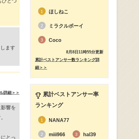
もひとつ
ほしねこ
1
ミラクルボーイ
2
Coco
3
にします
8月8日11時55分更新
累計ベストアンサー数ランキング詳
細＞＞
ル詳細＞＞
累計ベストアンサー率
ランキング
に影響を
す。
NANA77
1
miii966
hal39
2
3
たにとっ