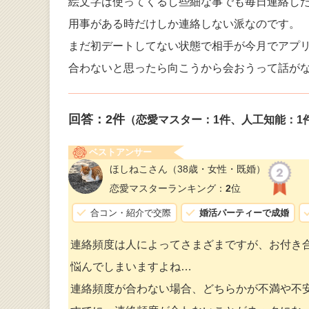
絵文字は使ってくるし些細な事でも毎日連絡し
用事がある時だけしか連絡しない派なのです。
まだ初デートしてない状態で相手が今月でアプリ
合わないと思ったら向こうから会おうって話が
回答：
2
件
（恋愛マスター：1件、人工知能：1
ベストアンサー
ほしねこさん
（38歳・女性・既婚）
恋愛マスターランキング：
2
位
合コン・紹介で交際
婚活パーティーで成婚
連絡頻度は人によってさまざまですが、お付き
悩んでしまいますよね…
連絡頻度が合わない場合、どちらかが不満や不