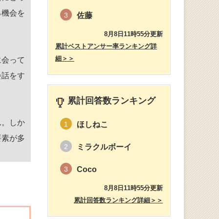
る機会を
佐藤
3
8月8日11時55分更新
累計ベストアンサー率ランキング詳
細＞＞
に会って
会話をす
累計回答数ランキング
ん。しか
ほしねこ
1
要素が多
ミラクルボーイ
2
Coco
3
8月8日11時55分更新
累計回答数ランキング詳細＞＞