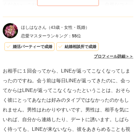
ください。これは彼にプレッシャーをかけず、自然なコミ
ュニケーションを促す方法です。
ほしはなさん
（43歳・女性・既婚）
彼からの返事がなくても、あなた自身の価値や日々の生活
恋愛マスターランキング：
55
位
を大切にしてください。それが、どんな状況においても幸
婚活パーティーで成婚
結婚相談所で成婚
せでいられる大切なポイントになります。まずは一歩を踏
プロフィール詳細＞＞
み出して、状況を見守りましょう。あなたにはたくさんの
お相手に１回会ってから、LINEが返ってこなくなってしま
魅力があるので、そのことを忘れず、毎日を楽しんでくだ
ったのですね。会う前は毎日LINEが返ってきたのに、会っ
さいね。
てからはLINEが返ってこなくなったということは、おそら
く彼にとってあなたは好みのタイプではなかったのかもし
れません。男性はわかりやすいです。男性は、相手を気に
いれば、自分から連絡したり、デートに誘います。しばら
く待っても、LINEが来ないなら、彼をあきらめることも視