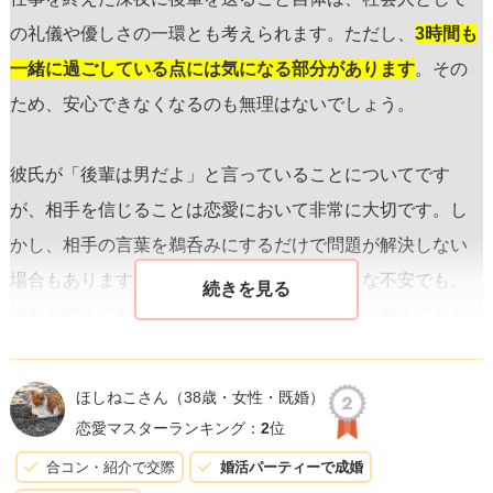
の礼儀や優しさの一環とも考えられます。ただし、
3時間も
一緒に過ごしている点には気になる部分があります
。その
ため、安心できなくなるのも無理はないでしょう。
彼氏が「後輩は男だよ」と言っていることについてです
が、相手を信じることは恋愛において非常に大切です。し
かし、相手の言葉を鵜呑みにするだけで問題が解決しない
場合もあります。したがって、どんなに小さな不安でも、
それを抑えこむのではなく、しっかり彼と話し合うことが
重要です。
ほしねこさん
（38歳・女性・既婚）
以下に、具体的なアクションプランを示します：
恋愛マスターランキング：
2
位
合コン・紹介で交際
婚活パーティーで成婚
1. **オープンなコミュニケーションを図る**: あなたの不安