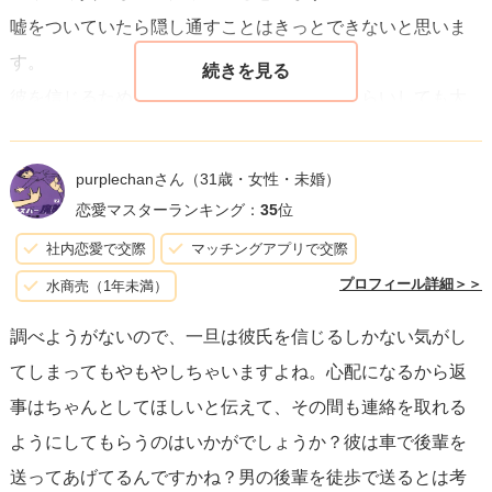
嘘をついていたら隠し通すことはきっとできないと思いま
すが、あまりに感情的な意見に流されないように注意して
す。
ください。信頼できる人に冷静な意見を求めるのが良いで
彼を信じるためにも少し探りを入れてみるくらいしても大
しょう。
丈夫だと思います。
最終的に、あなたが心から安心でき、彼との関係を良好に
purplechanさん
（31歳・女性・未婚）
保てる方法を見つけることが最も大切です。疑念をため込
恋愛マスターランキング：
35
位
まずに、彼と一緒にどのように信頼関係を築いていけるか
社内恋愛で交際
マッチングアプリで交際
模索してみてください。遠距離恋愛は挑戦が多いですが、
プロフィール詳細＞＞
水商売（1年未満）
それを乗り越えることでより強い関係を築けるはずです。
調べようがないので、一旦は彼氏を信じるしかない気がし
てしまってもやもやしちゃいますよね。心配になるから返
事はちゃんとしてほしいと伝えて、その間も連絡を取れる
ようにしてもらうのはいかがでしょうか？彼は車で後輩を
送ってあげてるんですかね？男の後輩を徒歩で送るとは考