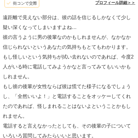
プロフィール詳細＞＞
街コンで交際
や疑念を彼氏に率直に話し、一緒に解決策を見つけていく
遠距離で見えない部分は、彼の話を信じるしかなくて少し
ことが大切です。感情的になりすぎず、彼の気持ちや行動
疑い深くなってしまいますよね…
を冷静に理解する努力も必要です。
彼の言うように男の後輩なのかもしれませんが、なかなか
信じられないというあなたの気持ちもとてもわかります。
2. **信頼を再確認する**: 彼との過去の経験や信頼関係を振
もし怪しいという気持ちが拭い去れないのであれば、今度2
り返り、今一度お互いを信じる姿勢を確認しましょう。信
人がいる時に電話してみようかなと言ってみてもいいかも
頼は遠距離恋愛を支える重要な柱です。
しれません。
もし彼の後輩が女性ならば彼は慌てた様子になるでしょう
3. **彼氏の意図を理解する**: なぜ、彼がそのような行動を
し、「全然いいよ！」と電話することをオッケーしてくれ
取るのか、彼の視点から理解することも役立ちます。彼の
たのであれば、怪しまれることはないよということかもし
立場や状況を考慮することで、あなたの不安が和らぐかも
れません。
しれません。
電話すると言えなかったとしても、その後輩の子について
いろいろ質問してみたらいいと思います。
4. **客観的な視点を持つ**: 友人に相談するのも一つの手で