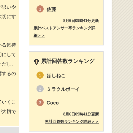
が思いや
佐藤
3
大切にす
8月6日09時41分更新
累計ベストアンサー率ランキング詳
細＞＞
いる気持
切にして
累計回答数ランキング
ただし、
響するの
ほしねこ
1
ミラクルボーイ
2
ていくこ
Coco
3
が大切で
8月6日09時41分更新
累計回答数ランキング詳細＞＞