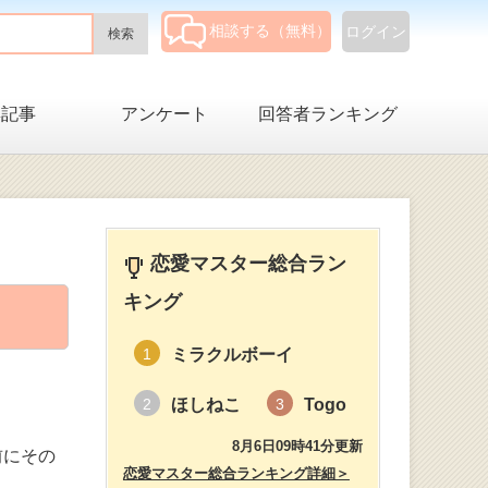
相談する（無料）
ログイン
集記事
アンケート
回答者ランキング
恋愛マスター総合ラン
キング
ミラクルボーイ
1
ほしねこ
Togo
2
3
8月6日09時41分更新
前にその
恋愛マスター総合ランキング詳細＞