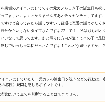
真を裏垢のアイコンにしててその元カノらしき子の誕生日も祝
言ってました。よくわかりません笑あと色々ヤンチャしてます
んですけど会ってみたら話しやすいし普通に恋愛の話とかたく
自分からいけないタイプなんですよ?? で！！私は顔も割と
らいいなって思ってます。あと帰りに方向が違くてその子は足
な感じでめっちゃ親切だったんですよ！これどう思いますか、
アイコンにしていたり、元カノの誕生日を祝うなどの行動は、
その感性に疑問を感じるポイントです。
の行動だけで全てを判断することはできません。