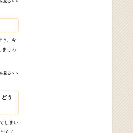
を見る＞＞
行き、今
しまうわ
を見る＞＞
。どう
てしまい
 恐らく