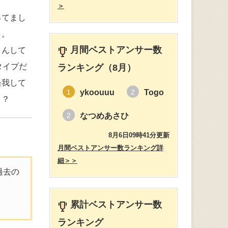
＞
ってまし
、。
月間ベストアンサー数
さんして
タイプだ
ランキング（8月）
怪我して
ykoouuu
Togo
1
2
？？
なつめあさひ
2
8月6日09時41分更新
月間ベストアンサー数ランキング詳
細＞＞
過去の
累計ベストアンサー数
ランキング