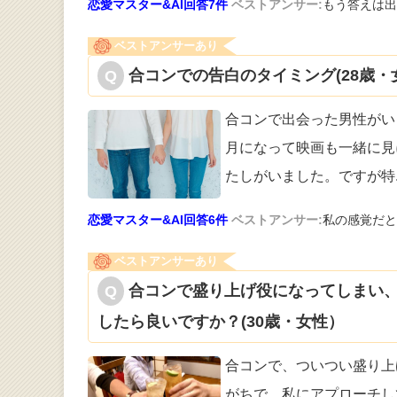
恋愛マスター&AI回答7件
ベストアンサー:
もう答えは出
ベストアンサーあり
合コンでの告白のタイミング(28歳・
合コンで出会った男性がい
月になって映
画も一緒に見
たしがいました。ですが特
恋愛マスター&AI回答6件
ベストアンサー:
私の感覚だと
ベストアンサーあり
合コンで盛り上げ役になってしまい
したら良いですか？(30歳・女性）
合コンで、ついつい盛り上
がちで、私に
アプローチし