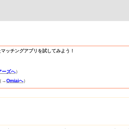
たマッチングアプリを試してみよう！
）
アーズへ
）
（→
Omiaiへ
）