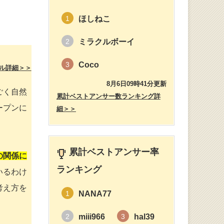
ほしねこ
1
ミラクルボーイ
2
Coco
3
ル詳細＞＞
8月6日09時41分更新
ごく自然
累計ベストアンサー数ランキング詳
ープンに
細＞＞
累計ベストアンサー率
の関係に
ランキング
いるわけ
考え方を
NANA77
1
miii966
hal39
2
3