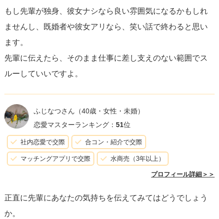
もし先輩が独身、彼女ナシなら良い雰囲気になるかもしれ
ませんし、既婚者や彼女アリなら、笑い話で終わると思い
ます。
先輩に伝えたら、そのまま仕事に差し支えのない範囲でス
ルーしていいですよ。
ふじなつさん
（40歳・女性・未婚）
恋愛マスターランキング：
51
位
社内恋愛で交際
合コン・紹介で交際
マッチングアプリで交際
水商売（3年以上）
プロフィール詳細＞＞
正直に先輩にあなたの気持ちを伝えてみてはどうでしょう
か。