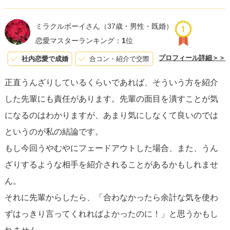
ては、感謝の気持ちと
優しさをもって、真摯に自分の気持
ちを伝える
ことが大切です。「とてもいい時間を過ごせま
ミラクルボーイさん
（37歳・男性・既婚）
したが、恋愛感情は湧かなかったこと」「友人としてはこ
恋愛マスターランキング：
1
位
れからも良い関係を続けていけたらと思うこと」を正直に
プロフィール詳細＞＞
社内恋愛で成婚
合コン・紹介で交際
伝えましょう。
正直うんざりしているくらいであれば、そういう方を紹介
した先輩にも責任があります。先輩の面目を潰すことが気
また、先輩には
紹介に対する感謝の意を再度伝え
、「残念
になるのはわかりますが、あまり気にしなくて良いのでは
ながら恋愛感情は芽生えなかった」ということを率直に話
というのが私の結論です。
します。
先輩の理解を得るため
、紹介してくれた意図への
もし今回うやむやにフェードアウトした場合、また、うん
感謝を忘れずに。そして、先輩が自分をフォローしてくれ
ざりするような相手を紹介されることがあるかもしれませ
るよう依頼することも一つの方法です。
ん。
それに先輩からしたら、「合わなかったら余計な気を使わ
重要なのは、フェードアウトを意図して
無視や急に距離を
ずはっきり言ってくれればよかったのに！」と思うかもし
置くことなく
、むしろしっかりとしたコミュニケーション