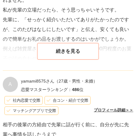
れません。
を取ることです。これにより、先輩に対しても、後輩に対
私が先輩の立場だったら、そう思っちゃいそうです。
しても
誠実さを持って対応した姿勢
を示すことができ、誤
先輩に、「せっかく紹介いただいてありがたかったのです
解や余計なトラブルを避けることができます。また、自分
が、このたびはなしにしたいです」と伝え、安くても良い
自身の感情と向き合い、相手に対して正直でありながらも
ので簡単なお礼の品をお渡しするのはいかがでしょうか。
配慮をもって接することで、
互いの尊厳を守ることができ
例えば雑貨屋さんで売っているような、1,000円程度のお菓
るでしょう
。
子の詰め合わせでも良いと思います。
紹介してもらい、その男性と会ったことで、あなた自身に
も少なからず学びがあったはずです（こういう男性はもう
yamami8575さん
（27歳・男性・未婚）
A
こりごりだ、とか）。
恋愛マスターランキング：
486
位
なのでその感謝を込めた、お礼の品です。
社内恋愛で交際
合コン・紹介で交際
そうすれば次はあなたの好みに会った方を探してくれるか
プロフィール詳細＞＞
マッチングアプリで交際
もしれませんし、そうでないにしても、今後の先輩との関
相手の後輩の方経由で先輩に話が行く前に、自分が先に先
係性はきっと悪いものにはならないはずです。
輩へ事情を話したうえで