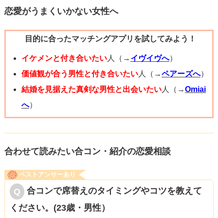
れませんよ。
恋愛がうまくいかない女性へ
目的に合ったマッチングアプリを試してみよう！
イケメンと付き合いたい
人（→
イヴイヴへ
）
価値観が合う男性と付き合いたい
人（→
ペアーズへ
）
結婚を見据えた真剣な男性と出会いたい
人（→
Omiai
へ
）
合わせて読みたい合コン・紹介の恋愛相談
ベストアンサーあり
合コンで席替えのタイミングやコツを教えて
ください。(23歳・男性）