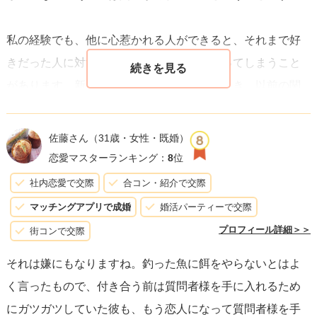
私の経験でも、他に心惹かれる人ができると、それまで好
きだった人に対する手間や気遣いが急に減ってしまうこと
があります。新しい対象に意識を向けたいとき、以前の関
係に対して細かい配慮をする余裕がなくなり、連絡を怠っ
たり、相手の不安に想いを巡らせなくなります。
佐藤さん
（31歳・女性・既婚）
恋愛マスターランキング：
8
位
もちろん、例外的に本当に忙しいとか家庭の問題や病気で
社内恋愛で交際
合コン・紹介で交際
連絡を控えている場合もゼロではありません。ただ、好き
マッチングアプリで成婚
婚活パーティーで交際
で大切に思っている相手に対しては、たとえそれがつらい
プロフィール詳細＞＞
街コンで交際
状況でも何らかの説明や配慮を示すのが普通です。理由も
それは嫌にもなりますね。釣った魚に餌をやらないとはよ
告げずに距離を置くのは、好意が薄れている証拠と考えて
く言ったもので、付き合う前は質問者様を手に入れるため
差し支えないでしょう。
にガツガツしていた彼も、もう恋人になって質問者様を手