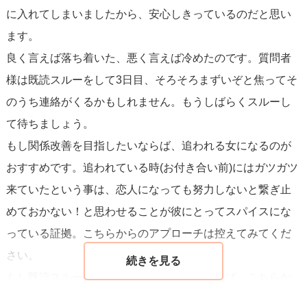
に入れてしまいましたから、安心しきっているのだと思い
ですので、今のまま追いかけるよりは、あなたの気持ちを
ます。
大切にして切り替えるのが賢明だと思います。既にあなた
良く言えば落ち着いた、悪く言えば冷めたのです。質問者
が距離を置いているなら、そのまま自分の時間を取り戻し
様は既読スルーをして3日目、そろそろまずいぞと焦ってそ
て、計画を立ててくれる人やこちらに配慮してくれる人を
のうち連絡がくるかもしれません。もうしばらくスルーし
探したほうがいいです。どうしても白黒はっきりさせたい
て待ちましょう。
なら、一度だけ「今後どうしたいかだけ教えて」とだけ伝
もし関係改善を目指したいならば、追われる女になるのが
えて反応を待ち、それで動かないなら見切りをつけてくだ
おすすめです。追われている時(お付き合い前)にはガツガツ
さい。
来ていたという事は、恋人になっても努力しないと繋ぎ止
めておかない！と思わせることが彼にとってスパイスにな
っている証拠。こちらからのアプローチは控えてみてくだ
さい。
もし既読スルーのまま彼から連絡が来なければ、こちらか
らさよならして別の恋を探した方が質問者様は幸せかもし