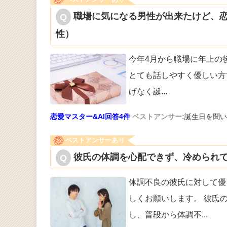
職場に気になる男性が出来たけど、恋
性）
今年4月から職場に年上の後
と
ても話しやすく優しい方
げなく誕
...
恋愛マスター&AI回答4件
ベストアンサー:
誕生日を聞い
ベストアンサーあり
彼氏の体調を心配できず、冷められて
体調不良の彼氏に対して優
しくお願いし
ます。 彼氏
し、普段から体調不
...