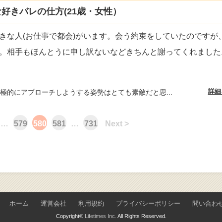
好きバレの仕方(21歳・女性）
きな人(お仕事で都会)がいます。会う約束をしていたのですが
。相手もほんとうに申し訳ないなどきちんと謝ってくれました
詳細
極的にアプローチしようする姿勢はとても素敵だと思...
…
579
580
581
…
731
Next >
ホーム
運営会社
利用規約
プライバシーポリシー
問い合わ
Copyright©
Lifetimes Inc.
All Rights Reserved.