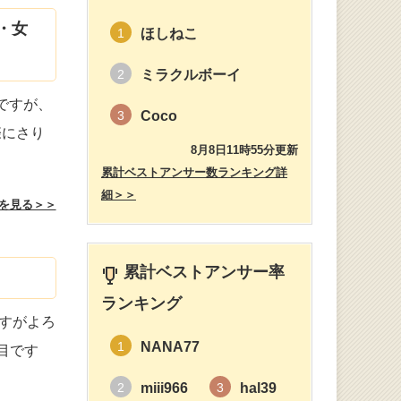
・女
ほしねこ
1
ミラクルボーイ
2
ですが、
Coco
3
際にさり
8月8日11時55分更新
累計ベストアンサー数ランキング詳
細＞＞
を見る＞＞
累計ベストアンサー率
ランキング
すがよろ
NANA77
1
目です
miii966
hal39
2
3