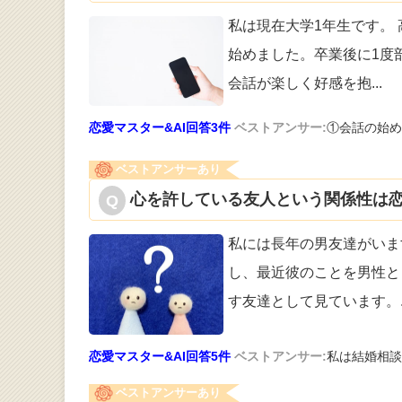
私は現在大学1年生です。
始めまし
た。卒業後に1度
会話が楽しく好感を抱
...
恋愛マスター&AI回答3件
ベストアンサー:
①会話の始め
ベストアンサーあり
心を許している友人という関係性は恋
私には長年の男友達がいま
し、最近彼の
ことを男性と
す友達として見ています。
恋愛マスター&AI回答5件
ベストアンサー:
私は結婚相談
ベストアンサーあり