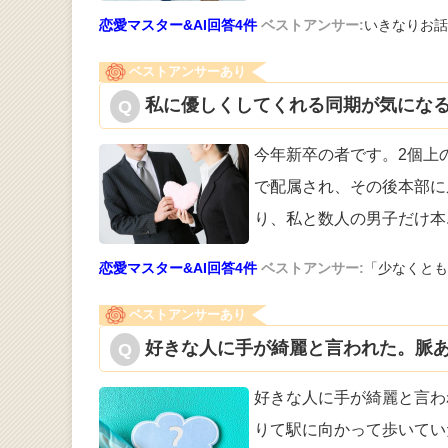
恋愛マスター&AI回答4件
ベストアンサー:
いきなりお話
ベストアンサーあり
私に優しくしてくれる同期が気になる
今年新卒の者です。2個上
で配属され、
その後本部に
り、私と数人の男子だけ本
恋愛マスター&AI回答4件
ベストアンサー:
「少なくとも
ベストアンサーあり
好きな人に手が綺麗と言われた。脈あ
好きな人に手が綺麗と言わ
りて駅に向
かって歩いてい