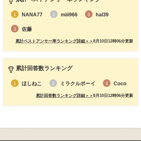
NANA77
miii966
hal39
1
2
3
佐藤
3
累計ベストアンサー率ランキング詳細＞＞
8月10日12時06分更新
累計回答数ランキング
ほしねこ
ミラクルボーイ
Coco
1
2
3
累計回答数ランキング詳細＞＞
8月10日12時06分更新