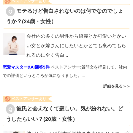
ベストアンサーあり
モテるけど告白されないのは何でなのでしょ
うか？(24歳・女性）
会社内の多くの男性から綺麗とか可愛いとかい
い女とか嫁さんにしたいとかとても褒めてもら
れるのに全く告白
...
恋愛マスター&AI回答5件
ベストアンサー:
質問文を拝見して、社内
での評価というところが気になりました。...
詳細を見る＞＞
ベストアンサーあり
彼氏と会えなくて寂しい。気が紛れない。ど
うしたらいい？(20歳・女性）