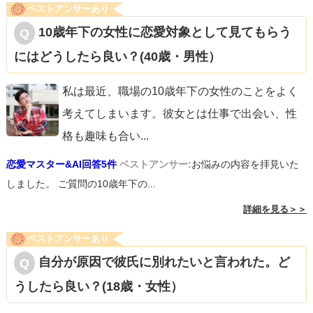
ベストアンサーあり
10歳年下の女性に恋愛対象として見てもらう
にはどうしたら良い？(40歳・男性）
私は最近、職場の10歳年下の女性のことをよく
考えてしまいます。彼女とは仕事で出会い、性
格も趣味も合い
...
恋愛マスター&AI回答5件
ベストアンサー:
お悩みの内容を拝見いた
しました。 ご質問の10歳年下の...
詳細を見る＞＞
ベストアンサーあり
自分が原因で彼氏に別れたいと言われた。ど
うしたら良い？(18歳・女性）