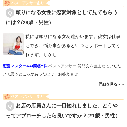
ベストアンサーあり
頼りになる女性に恋愛対象として見てもらう
には？(28歳・男性）
私には頼りになる女友達がいます。彼女は仕事
もでき、悩み事があるといつもサポートしてく
れます。しかし、
...
恋愛マスター&AI回答5件
ベストアンサー:
質問文を読ませていただ
いて思うところがあったので、お答えさせ...
詳細を見る＞＞
ベストアンサーあり
お店の店員さんに一目惚れしました。どうや
ってアプローチしたら良いですか？(21歳・男性）