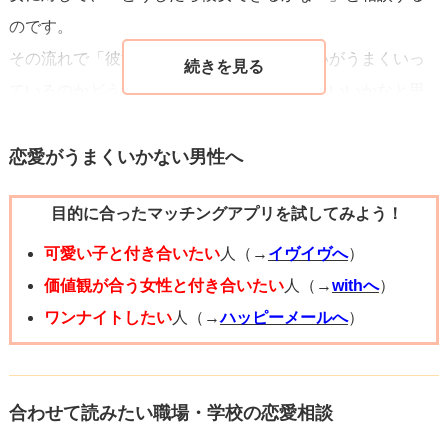
のです。
その流れで「彼女と彼の関係性、お付き合いがうまくいっ
ているのかどうか」というのも聞き出せるといいかなと思
います。
恋愛がうまくいかない男性へ
もし、彼氏さんと関係性がうまくいってないという話だっ
目的に合ったマッチングアプリを試してみよう！
たら、2人でデートに誘っちゃうのもアリだと思います。
応援しています。がんばってください。
可愛い子と付き合いたい
人（→
イヴイヴへ
）
価値観が合う女性と付き合いたい
人（→
withへ
）
ワンナイトしたい
人（→
ハッピーメールへ
）
合わせて読みたい職場・学校の恋愛相談