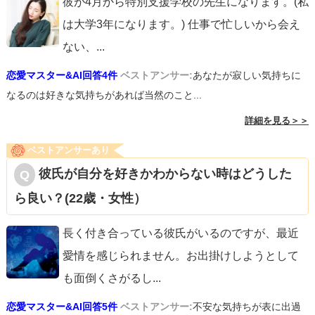
彼が4月から特別支援学校の先生になります。(私
は大学3年になります。) 仕事で忙しいから会え
ない、
...
恋愛マスター&AI回答4件
ベストアンサー:
あなたが寂しい気持ちに
なるのは好きな気持ちがあれば当然のこと...
詳細を見る＞＞
ベストアンサーあり
彼氏が自分を好きかわからない時はどうした
ら良い？(22歳・女性）
長く付き合っている彼氏がいるのですが、最近
愛情を感じられません。お出掛けしようとして
も面倒くさがるし
...
恋愛マスター&AI回答5件
ベストアンサー:
不安な気持ちが表に出過