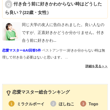
付き合う前に好きかわからない時はどうした
ら良い？(22歳・女性）
同じ大学の友人に告白されました。良い人なの
ですが、正直好きかどうか分かりません。付き
合う前に好きかわ
...
恋愛マスター&AI回答5件
ベストアンサー:
好きか分からない時は無
理して付き合う必要はないと思います。 ...
詳細を見る＞＞
恋愛マスター総合ランキング
ミラクルボーイ
ほしねこ
Togo
1
2
3