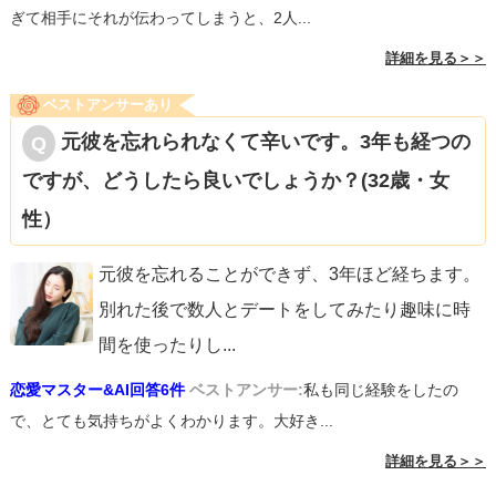
ぎて相手にそれが伝わってしまうと、2人...
詳細を見る＞＞
ベストアンサーあり
元彼を忘れられなくて辛いです。3年も経つの
ですが、どうしたら良いでしょうか？(32歳・女
性）
元彼を忘れることができず、3年ほど経ちます。
別れた後で数人とデートをしてみたり趣味に時
間を使ったりし
...
恋愛マスター&AI回答6件
ベストアンサー:
私も同じ経験をしたの
で、とても気持ちがよくわかります。大好き...
詳細を見る＞＞