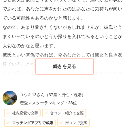
い相手の気持ちや状況を思いやる姿勢を持つことが人間関
であれば、あなたに声をかけたのはあなたに気持ちが向い
係の基盤となります。しばらくは友人として彼女と接し、
ている可能性もあるのかなと感じます。
良い関係を築くことに専念してみてはいかがでしょうか。
なので、あまり聞きたくないかもしれませんが、彼氏とう
時間が経つ中で、新たな状況が生まれるかもしれません
まくいっているのかどうか探りを入れてみるということが
し、あなた自身の心の整理がつくかもしれません。無理せ
大切なのかなと思います。
ず、自分のペースで進んでいってくださいね。
彼氏といい関係であれば、今あなたとしては彼女と良き友
達でいることが重要です。
もし彼氏とうまくいっていないのであれば、あなたも彼女
にアプローチを開始してもいいのではないかと思います。
彼女に話を聞いてみて、今の彼氏との状況を確認してみて
ユウキ13さん
（37歳・男性・既婚）
ください。
恋愛マスターランキング：
23
位
社内恋愛で交際
合コン・紹介で交際
マッチングアプリで成婚
街コンで交際