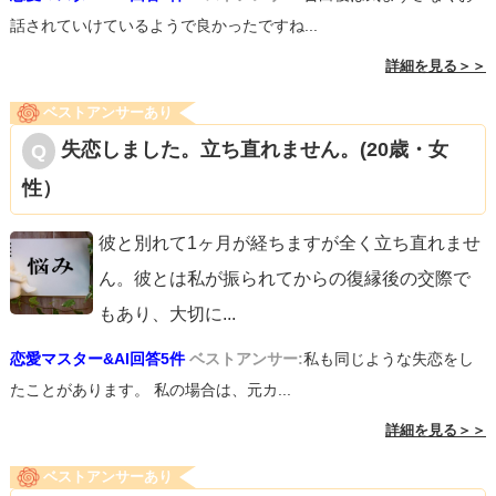
話されていけているようで良かったですね...
詳細を見る＞＞
ベストアンサーあり
失恋しました。立ち直れません。(20歳・女
性）
彼と別れて1ヶ月が経ちますが全く立ち直れませ
ん。彼とは私が振られてからの復縁後の交際で
もあり、大切に
...
恋愛マスター&AI回答5件
ベストアンサー:
私も同じような失恋をし
たことがあります。 私の場合は、元カ...
詳細を見る＞＞
ベストアンサーあり