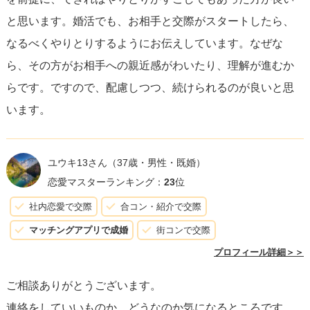
彼女に興味を持って接することが大切です。
と思います。婚活でも、お相手と交際がスタートしたら、
なるべくやりとりするようにお伝えしています。なぜな
もし彼女との距離感がつかめない場合や、不安がある時に
ら、その方がお相手への親近感がわいたり、理解が進むか
は、共通の友人がいたら、その友人を通じて探りを入れて
らです。ですので、配慮しつつ、続けられるのが良いと思
みるのも一つの手です。友人から得られる情報は、彼女の
います。
気持ちを理解するのに役立つかもしれません。
最後に、よりを戻したいという気持ちは大切にしつつも、
ユウキ13さん
（37歳・男性・既婚）
無理に急がず彼女の気持ちや状況を尊重しながら進めてい
恋愛マスターランキング：
23
位
くこと
が、良い結果を導くでしょう。頑張ってください、
社内恋愛で交際
合コン・紹介で交際
応援しています！
マッチングアプリで成婚
街コンで交際
プロフィール詳細＞＞
ご相談ありがとうございます。
連絡をしていいものか、どうなのか気になるところです