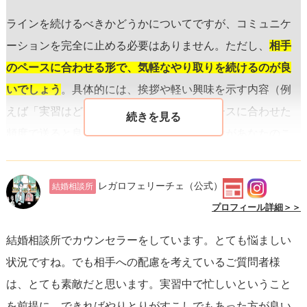
ラインを続けるべきかどうかについてですが、コミュニケ
ーションを完全に止める必要はありません。ただし、
相手
のペースに合わせる形で、気軽なやり取りを続けるのが良
いでしょう
。具体的には、挨拶や軽い興味を示す内容（例
えば「実習はどう？」など）を、彼女のペースに合わせた
頻度で送ると良いですね。これにより、彼女があなたのこ
とを思い出す機会が増え、自然な交流を続けられます。
レガロフェリーチェ
（公式）
結婚相談所
また、彼女が実習を終えるまで待つというあなたの考えは
プロフィール詳細＞＞
賢明です。このタイミングで、ラインだけでなく、一度実
結婚相談所でカウンセラーをしています。とても悩ましい
際に会って食事をするなど、リアルな接点を設けること
状況ですね。でも相手への配慮を考えているご質問者様
で、関係を深める大きなきっかけにすることができます。
は、とても素敵だと思います。実習中で忙しいということ
その際には、無理に過去の話を引き合いに出さず、現在の
を前提に、できればやりとりがすこしでもあった方が良い