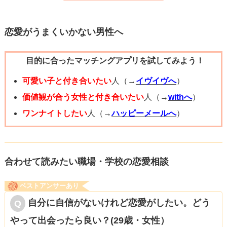
食後のお誘いも少し良さげなお店を調べておいて、相手
に”少し良いお店”をやんわり匂わすことができれば実習がん
恋愛がうまくいかない男性へ
ばろうという気持ちになると思います。
目的に合ったマッチングアプリを試してみよう！
やり過ぎは嫌われてしまう恐れがありますので、全てやん
わりくらいの感覚（思考と実行）でちょうどいいのかなと
可愛い子と付き合いたい
人（→
イヴイヴへ
）
いう印象です。
価値観が合う女性と付き合いたい
人（→
withへ
）
応援しています。がんばってください。
ワンナイトしたい
人（→
ハッピーメールへ
）
合わせて読みたい職場・学校の恋愛相談
ベストアンサーあり
自分に自信がないけれど恋愛がしたい。どう
やって出会ったら良い？(29歳・女性）