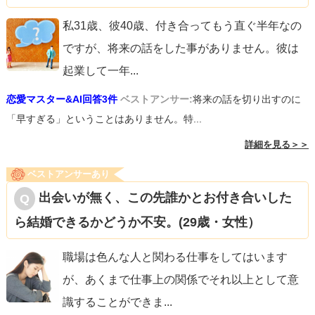
これらの方法を使ってみることで、彼に新たな驚きやとき
私31歳、彼40歳、付き合ってもう直ぐ半年なの
めきを与え、＜s＞彼の心を揺さぶることができるかもしれ
ですが、将来の話をした事がありません。彼は
ません。あなたが彼のことをどれだけ大切に思っているの
起業して一年
...
かを、言葉や行動でしっかり伝えることがポイントです。
恋愛マスター&AI回答3件
ベストアンサー:
将来の話を切り出すのに
それでも反応がない場合は、彼がどのようなシチュエーシ
「早すぎる」ということはありません。特...
ョンでキュンとするのか、直接聞いてみるのも良いかもし
詳細を見る＞＞
れません。コミュニケーションを大切に、あなたらしい方
ベストアンサーあり
法で彼との関係を深めてください。
出会いが無く、この先誰かとお付き合いした
ら結婚できるかどうか不安。(29歳・女性）
職場は色んな人と関わる仕事をしてはいます
が、あくまで仕事上の関係でそれ以上として意
識することができま
...