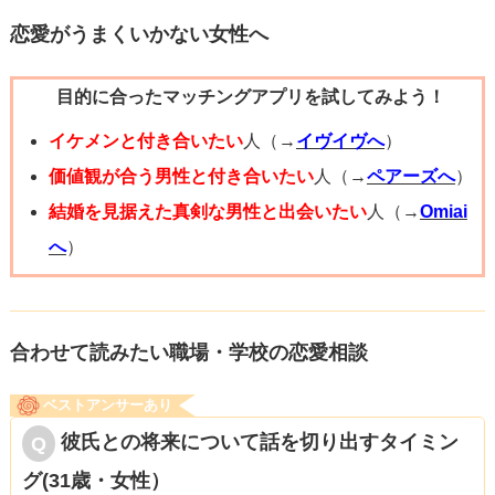
3.
サプライズを用意する
: 彼の好きなものをサプライズで用
恋愛がうまくいかない女性へ
意してみてください。予想外の贈り物やデートプランは、
目的に合ったマッチングアプリを試してみよう！
彼を驚かせ、あなたの気持ちを伝える強力な手段です。
イケメンと付き合いたい
人（→
イヴイヴへ
）
4.
ストレートに感情を表現する
: 照れずに、自分の気持ちを
価値観が合う男性と付き合いたい
人（→
ペアーズへ
）
直接彼に話すことも効果的です。「あなたのここが好き」
結婚を見据えた真剣な男性と出会いたい
人（→
Omiai
「一緒にいると本当に幸せ」といった、ストレートな愛情
へ
）
表現は、突然であればあるほど効果的です。
5.
ノンバーバルコミュニケーション
: 言葉だけでなく、仕草
合わせて読みたい職場・学校の恋愛相談
や視線も重要です。彼の目をじっと見つめて微笑んでみた
ベストアンサーあり
り、軽く肩に触れることで、言葉以上の感情を伝えられま
彼氏との将来について話を切り出すタイミン
す。
グ(31歳・女性）