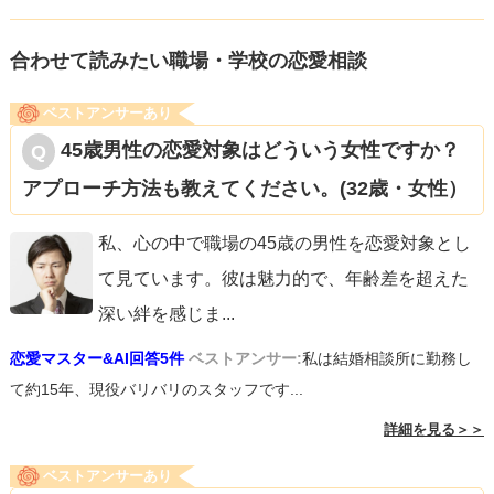
あり/なしの判断は難しいですが。。。
合わせて読みたい職場・学校の恋愛相談
なお、他に良い人がいるのか、仲良い先輩といい感じなの
ベストアンサーあり
かは、相談文だけでは分かりません。
45歳男性の恋愛対象はどういう女性ですか？
アプローチ方法も教えてください。(32歳・女性）
ただ、二人で出かけるわけですし、その後にまた職場で会
うこともできるので、まだまだチャンスはあります。二人
私、心の中で職場の45歳の男性を恋愛対象とし
でのお出かけは特にチャンスです。ポイントはデート中に
て見ています。彼は魅力的で、年齢差を超えた
彼女を楽しませるのはもちろんのこと、普段とのギャップ
深い絆を感じま
...
を見せることです。具体的には、外見については気合を入
恋愛マスター&AI回答5件
ベストアンサー:
私は結婚相談所に勤務し
れ（もちろん自然な範囲で。特に清潔感は大事です。）、
て約15年、現役バリバリのスタッフです...
そして、デート中は自分の話をするというよりも彼女の話
詳細を見る＞＞
をたくさん聞いてあげて共感してあげて居心地の良さを感
ベストアンサーあり
じてもらってください。