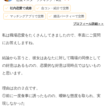
行ってくれるということはまだチャンスはあるんだと思い
社内恋愛で成婚
合コン・紹介で交際
ます。
マッチングアプリで交際
婚活パーティーで交際
もっと深い中になれれば、彼女が何を気にしているのか聞
プロフィール詳細＞＞
けるかもしれませんね。
私は職場恋愛をたくさんしてきましたので、率直にご質問
応援しています。がんばってください。
にお答えしますね。
結論から言うと、彼女はあなたに対して職場の同僚として
の好意はあるものの、恋愛的な好意は現時点ではないもの
と思います。
理由は次の２点です。
①前に一度食事に誘ったものの、曖昧な態度を取られ、実
現しなかった