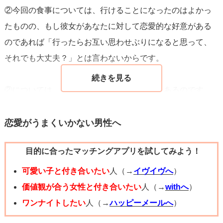
②今回の食事については、行けることになったのはよかっ
たものの、もし彼女があなたに対して恋愛的な好意がある
のであれば「行ったらお互い思わせぶりになると思って、
それでも大丈夫？」とは言わないからです。
②については、照れ隠しや天邪鬼の可能性もあるのです
が、前に一度食事を快諾しなかった点を踏まえると、「恋
愛としては見てないよ」という意思表示と考えるのが妥当
恋愛がうまくいかない男性へ
です。
目的に合ったマッチングアプリを試してみよう！
LINEの塩対応については、もともと彼女がLINEが苦手なタ
可愛い子と付き合いたい
人（→
イヴイヴへ
）
イプではないのなら気にする必要はないのですが、先輩た
価値観が合う女性と付き合いたい
人（→
withへ
）
ちとはたくさんLINEのやり取りをしているようですのであ
ワンナイトしたい
人（→
ハッピーメールへ
）
まり良い兆候ではありません。もちろん、この点だけで脈