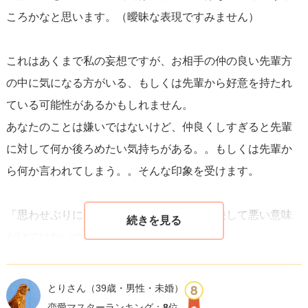
ころかなと思います。（曖昧な表現ですみません）
ホカバーにステッカーを使ったり、一緒に帰ることを選ん
だりする行動は、あなたに対して少なくとも友好的な感情
これはあくまで私の妄想ですが、お相手の仲の良い先輩方
がある証拠です。
ここからが大切な時期で、彼女が安心感
の中に気になる方がいる、もしくは先輩から好意を持たれ
を持てるような関係を作り上げることが重要です
。
ている可能性があるかもしれません。
あなたのことは嫌いではないけど、仲良くしすぎると先輩
最後に、焦らずに彼女との時間を楽しむことを忘れずに。
に対して何か後ろめたい気持ちがある。。もしくは先輩か
良い友人関係を築くことが、未来の関係へとつながる可能
ら何か言われてしまう。。そんな印象を受けます。
性が高まります。彼女の気持ちをしっかりと見極めなが
ら、自分の感情も大切にしてください。
「思わせぶりになると思って」というのも決して悪い意味
だけではないのかなという印象もあります。
彼女が何に配慮し、遠慮しているのかはわかりませんが、
とりさん
（39歳・男性・未婚）
思わせぶりになるかもと思ってでも、あなたとお出かけに
恋愛マスターランキング：
8
位