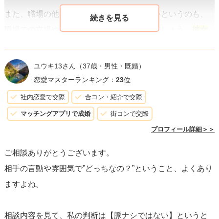
また、職場の他の先輩たちにはばれたくないというのも、
職場での立場や関係性を気にしているからでしょう。
彼女
にとって、職場での関係が壊れることは避けたいと思って
いる
ようです。この点については、相手の気持ちを尊重
ユウキ13さん
（37歳・男性・既婚）
し、ばれないようにデートを楽しむのが良いと思います。
恋愛マスターランキング：
23
位
社内恋愛で交際
合コン・紹介で交際
あなたが少し冷たくしてしまった過去があり、避けられた
マッチングアプリで成婚
街コンで交際
と感じた時期があることから、彼女はまだそのことを気に
プロフィール詳細＞＞
している可能性があります。そのためにも、今後は彼女に
ご相談ありがとうございます。
対して一貫した態度で接することが大切です。好意を示し
相手の言動や雰囲気で”どっちなの？”ということ、よくあり
つつも、過度に期待しすぎず、友達として関係を深めるこ
ますよね。
とを心がけると良いでしょう。
相談内容を見て、私の判断は【脈ナシではない】というと
現状では「脈なし」と断定するのは早計です。彼女がスマ