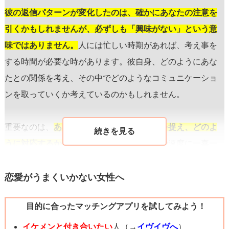
彼の返信パターンが変化したのは、確かにあなたの注意を
引くかもしれませんが、必ずしも「興味がない」という意
味ではありません。
人には忙しい時期があれば、考え事を
する時間が必要な時があります。彼自身、どのようにあな
たとの関係を考え、その中でどのようなコミュニケーショ
ンを取っていくか考えているのかもしれません。
重要なのは、
あなたがどのようにこの状況を捉え、どのよ
うに対応するかです。
相手の返信スタイルや速度に一喜一
憂するのではなく、あなたと彼の関係を深める機会をどの
ように作り出すかに焦点を当てましょう。例えば、次に会
恋愛がうまくいかない女性へ
う約束を具体的に提案してみるなど、直接的なアプローチ
目的に合ったマッチングアプリを試してみよう！
を試してみるのも一つの方法です。
イケメンと付き合いたい
人（→
イヴイヴへ
）