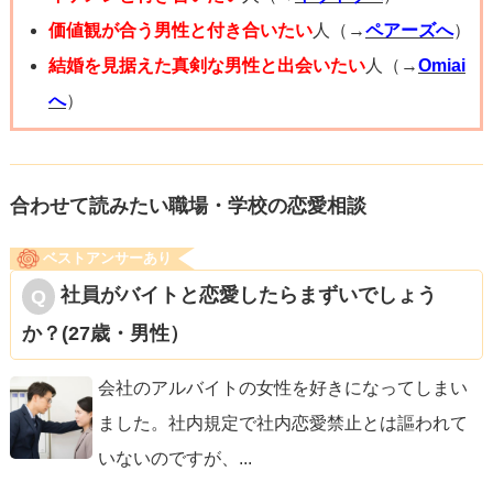
また、あなたが普段「好きな人にはゆっくり返す」という
価値観が合う男性と付き合いたい
人（→
ペアーズへ
）
行動パターンを取っていることも、相手とのコミュニケー
結婚を見据えた真剣な男性と出会いたい
人（→
Omiai
ションのあり方を再考する機会かもしれません。
時には率
へ
）
直に気持ちを表現することが、相手の真意を探る近道にな
ることもあります。
合わせて読みたい職場・学校の恋愛相談
「脈なし」と決めつける前に、彼の行動に対して直接的な
ベストアンサーあり
フィードバックを求めたり、より積極的なコミュニケーシ
社員がバイトと恋愛したらまずいでしょう
ョンをとろうとする努力をしてみる
ことが肝心です。相手
か？(27歳・男性）
の反応を見ながら、あなた自身の感情とどう折り合いをつ
けられるかを考えてみてください。
会社のアルバイトの女性を好きになってしまい
ました。社内規定で社内恋愛禁止とは謳われて
いないのですが、
...