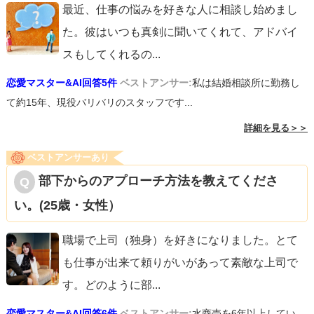
最近、仕事の悩みを好きな人に相談し始めまし
た。彼はいつも真剣に聞いてくれて、アドバイ
スもしてくれるの
...
恋愛マスター&AI回答5件
ベストアンサー:
私は結婚相談所に勤務し
て約15年、現役バリバリのスタッフです...
詳細を見る＞＞
ベストアンサーあり
部下からのアプローチ方法を教えてくださ
い。(25歳・女性）
職場で上司（独身）を好きになりました。とて
も仕事が出来て頼りがいがあって素敵な上司で
す。どのように部
...
恋愛マスター&AI回答6件
ベストアンサー:
水商売を6年以上してい