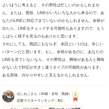
よいほうに考えると、その男性は忙しいのかもしれませ
気持ちを整理してみましょう。
そして、相手からの返信を
ん。または、普段、LINEがいろいろな人から来るので、あ
促すよりは、自然に会話が再開できるような軽い内容での
なたのLINEに対応できていないのかもしれません。余裕が
連絡を再試してみるのも良いでしょう。ただ、
相手の反応
出たら、LINEをチェックする可能性もありますので、もう
によっては、関係の築き方を再考する機会と捉え、自分に
しばらく様子を見るのもありかと思います。
とって健全な関係を求め続けることも大切です。
それにしても、既読にもならず、未読というのは、珍しい
パターンだと思います。もし、余裕があるのに、あなたの
結局のところ、良い関係は互いのコミュニケーションと理
LINEを見ていないなら、その男性は、興味がある人と興味
解から築かれます。ひとりでつらい思いを抱え込む必要は
がない人で対応が大きく違うタイプの可能性があります。
ありませんし、あなたには価値と可能性があります。この
ある意味、分かりやすいと言えるかもしれません。
ような経験も、自分をより理解し、成長させるための一つ
のきっかけになることを忘れないでください。
ほしねこさん
（38歳・女性・既婚）
恋愛マスターランキング：
5
位