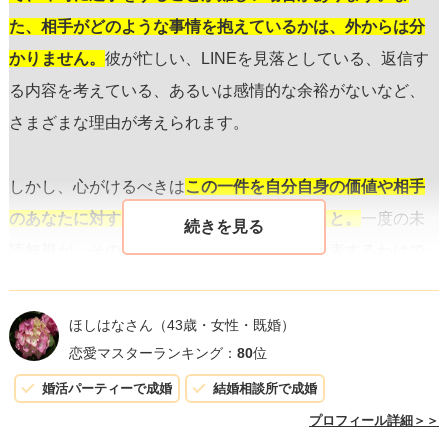
た、相手がどのような事情を抱えているかは、外からは分
かりません。
彼が忙しい、LINEを見落としている、返信す
る内容を考えている、あるいは感情的な余裕がないなど、
さまざまな理由が考えられます。
しかし、心がけるべきは
この一件を自分自身の価値や相手
のあなたに対する感情全体と結びつけないこと。
一度の未
読無視が、その人の全般的な感情や意志を代表するわけで
はありません。もし可能であれば、直接または他の方法で
コミュニケーションを図ることも一つの手です。しかし、
ほしはなさん
（43歳・女性・既婚）
焦らず、相手も自分も尊重する態度を保つことが重要で
恋愛マスターランキング：
80
位
す。
婚活パーティーで成婚
結婚相談所で成婚
プロフィール詳細＞＞
次の行動としては、しばらく時間を置き、その間に自分の