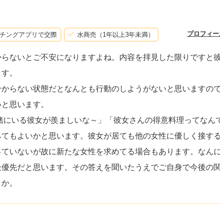
プロフィー
チングアプリで交際
水商売（1年以上3年未満）
からないとご不安になりますよね。内容を拝見した限りですと
ます。
分からない状態だとなんとも行動のしようがないと思いますの
いと思います。
緒にいる彼女が羨ましいな～」「彼女さんの得意料理ってなん
みてもよいかと思います。彼女が居ても他の女性に優しく接す
っていないが故に新たな女性を求めてる場合もあります。なん
最優先だと思います。その答えを聞いたうえでご自身で今後の
ょか。