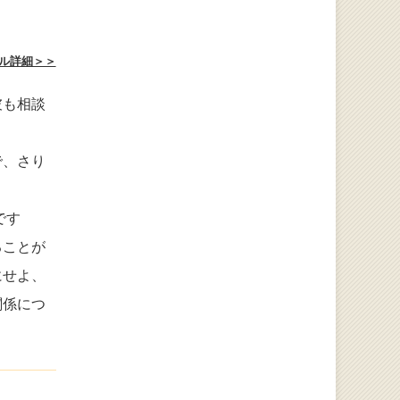
ル詳細＞＞
彼も相談
で、さり
です
ることが
にせよ、
関係につ