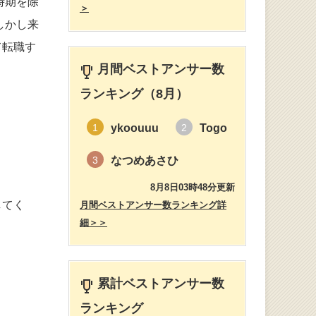
時期を除
＞
しかし来
て転職す
月間ベストアンサー数
ランキング（8月）
ykoouuu
Togo
1
2
なつめあさひ
3
8月8日03時48分更新
してく
月間ベストアンサー数ランキング詳
細＞＞
累計ベストアンサー数
ランキング