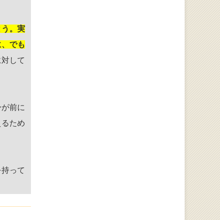
とう。実
に、でも
に対して
身が前に
えるため
を持って