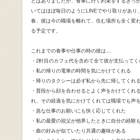
とはありましたが、食事に行く約束をするきっか
いてはほぼ毎日のようにLINEでやり取りがあ
春、彼は今の職場を離れて、住む場所も全く変
る予定です。
これまでの食事や仕事の時の彼は…
・2軒目のカフェ代を含めて全て彼が支払ってく
・私の帰りの電車の時間を気にかけてくれる
・帰りのタクシーは必ず私から先に帰してくれ
・普段から顔を合わせるとよく声をかけてくれ
れ、その経過を気にかけてくれては職場でも声
・急な仕事のお願いにも快く応じてくれた
・私の最愛の祖父が他界したときに自分の経験
・曲の好みが似ていたり共通の趣味がある