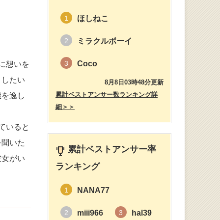
ほしねこ
1
ミラクルボーイ
2
Coco
3
に想いを
うしたい
8月8日03時48分更新
累計ベストアンサー数ランキング詳
機を逸し
細＞＞
ていると
を聞いた
累計ベストアンサー率
彼女がい
ランキング
NANA77
1
miii966
hal39
2
3