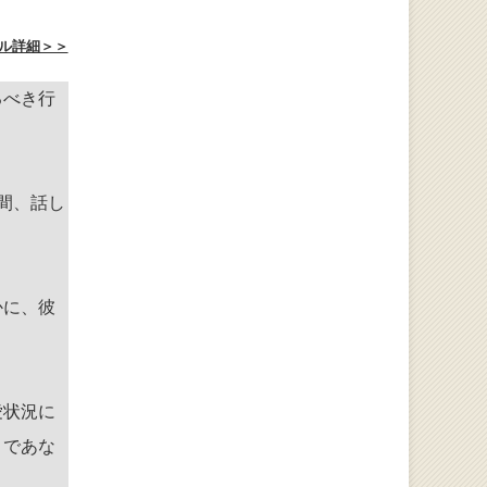
ル詳細＞＞
るべき行
間、話し
かに、彼
愛状況に
とであな