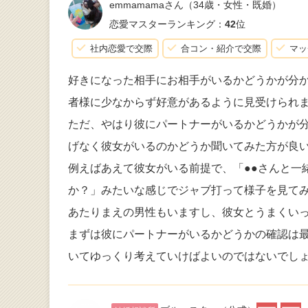
emmamamaさん
（34歳・女性・既婚）
恋愛マスターランキング：
42
位
社内恋愛で交際
合コン・紹介で交際
マッ
好きになった相手にお相手がいるかどうかが分
者様に少なからず好意があるように見受けられ
ただ、やはり彼にパートナーがいるかどうかが
げなく彼女がいるのかどうか聞いてみた方が良
例えばあえて彼女がいる前提で、「●●さんと一
か？」みたいな感じでジャブ打って様子を見て
あたりまえの男性もいますし、彼女とうまくい
まずは彼にパートナーがいるかどうかの確認は
いてゆっくり考えていけばよいのではないでし