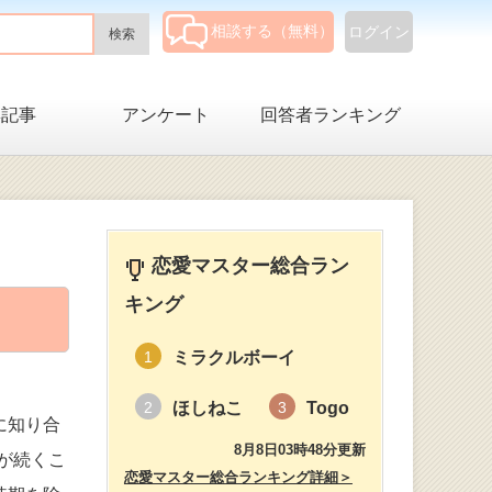
相談する（無料）
ログイン
集記事
アンケート
回答者ランキング
恋愛マスター総合ラン
キング
ミラクルボーイ
1
ほしねこ
Togo
2
3
に知り合
8月8日03時48分更新
が続くこ
恋愛マスター総合ランキング詳細＞