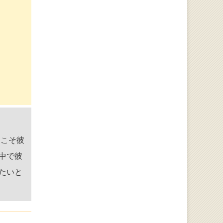
らこそ彼
中で彼
たいと