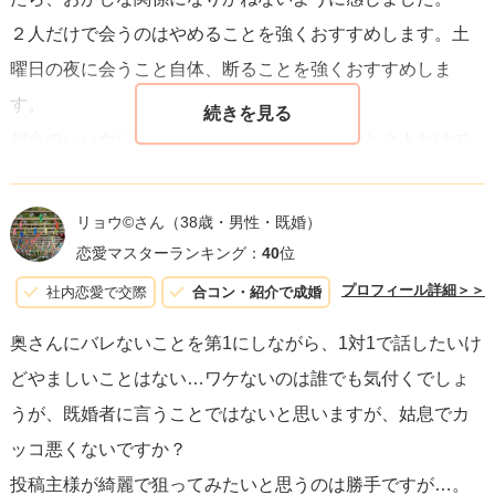
慎重になるべきサインかもしれません。
２人だけで会うのはやめることを強くおすすめします。土
曜日の夜に会うこと自体、断ることを強くおすすめしま
最後に、あなたが平和で充実した人生を歩むためには、自
す。
分自身の幸福を優先することが最も重要です。自分の感情
都合のいい女にならないためには、その男性と２人だけで
や直感を大切にし、あなたが本当に望むものに向かって、
会わないことです。
自信を持って進んでいってください。
リョウ©️さん
（38歳・男性・既婚）
恋愛マスターランキング：
40
位
プロフィール詳細＞＞
社内恋愛で交際
合コン・紹介で成婚
奥さんにバレないことを第1にしながら、1対1で話したいけ
どやましいことはない…ワケないのは誰でも気付くでしょ
うが、既婚者に言うことではないと思いますが、姑息でカ
ッコ悪くないですか？
投稿主様が綺麗で狙ってみたいと思うのは勝手ですが…。