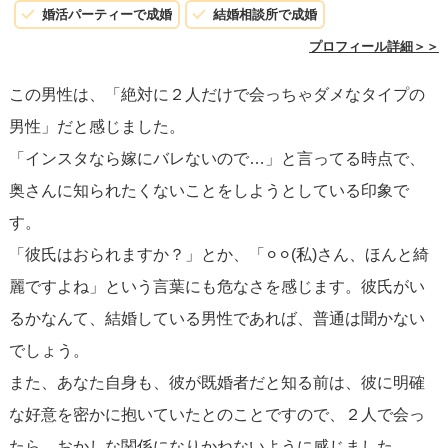
応は避け、断固とした態度
で拒否することが大切です。
婚活パーティーで成婚
結婚相談所で成婚
「既婚者としてふさわしくない提案だと思います」といっ
プロフィール詳細＞＞
た言葉で、礼儀正しくしかし明確に断る方法を身につけま
この男性は、「絶対に２人だけで会っちゃダメなタイプの
しょう。
男性」だと感じました。
「インスタなら嫁にバレないので…」と言ってる時点で、
4. **サポート体制の構築** - 友人や信頼できる人々とこの問
奥さんに知られたくないことをしようとしている印象で
題について話し、彼らの意見やサポートを求めることも有
す。
効です。時には外からの視点が、自分の位置付けを明確に
「彼氏はおられますか？」とか、「⚪︎⚪︎(私)さん、ほんと綺
するのに役立ちます。
麗ですよね」という言葉にも危なさを感じます。彼氏がい
るかなんて、結婚している男性であれば、普通は聞かない
5. **自分自身への誠実さ** - ご自身が感じている迷いや不安
でしょう。
は、全くもって自然なことです。大切なのは、彼との関係
また、あなた自身も、彼が既婚者だと知る前は、彼に明確
を進めるにあたって、<ｓ>自分自身に誠実
でいることで
な好意を密かに抱いていたとのことですので、２人で会っ
す。彼が独身であったとしても、このタイプの接近方法は
たら、おかしな関係になりかねないように感じました。