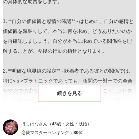
の具体的な助言をします。
1. **自分の価値観と感情の確認** - はじめに、自分の感情と
価値観を深堀りして、本当に何を求め、どうありたいのか
を再確認しましょう。自分が本当に求めている関係性を理
解することが、今後の行動の指針となります。
2. **明確な境界線の設定** - 既婚者である彼との関係では、
特に<ｓ>プラトニックであっても、夜間の一対一での会合
やSNSでの密なやり取り
は避けるべきです。こうした行為
は、誤解を招いたり、後々複雑な感情に苛まれる原因とな
りかねません。
ほしはなさん
（43歳・女性・既婚）
3. **断り方** - 不適切な提案や誘いがあれば、<ｓ>曖昧な反
恋愛マスターランキング：
80
位