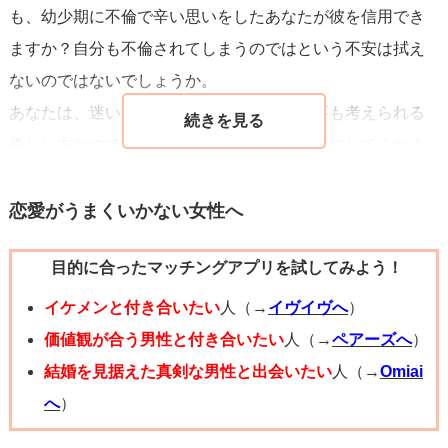
も、幼少期に不倫で辛い思いをしたあなたが彼を信用でき
ますか？自分も不倫されてしまうのではという不安は拭え
ないのではないでしょうか。
あなたは、迷いがありながらも彼の奥様の事も考えられる
優しい方なので、その気持ちとご自身を大切にしてくださ
い。連絡をとっている時点で彼にとっては隙のある【都合
のいい女】かもしれませんよ。もう職場で会う機会もない
恋愛がうまくいかない女性へ
のであれば、辛いかもしれませんがご自身のためにもこれ
目的に合ったマッチングアプリを試してみよう！
以上深入りする前に連絡を断つべきかと思います。
イケメンと付き合いたい
人（→
イヴイヴへ
）
価値観が合う男性と付き合いたい
人（→
ペアーズへ
）
結婚を見据えた真剣な男性と出会いたい
人（→
Omiai
へ
）