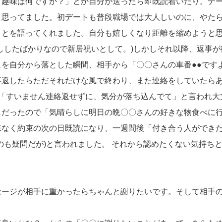
「趣味は何ですか？」とか自分が送ったら即既読着いたり。デ
と思ってました。初デートも普段職場では大人しいのに、やた
ことを語ってくれました。自分も嬉しくなり距離を縮めようと
ししたばかりなので新居祝いとして。)しかしそれ以降、返事が
を自分から落とした瞬間、相手から「〇〇さんの車番●●です
事返したらただそれだけな風で終わり、また連絡をしていたら
に「すいません連絡返せずに、気分が落ち込んでて」と言われ大
じだったので「気晴らしに明日の晩〇〇さんの好きな物食べに
来なく約束の次の日既読になり、一週間後「付き合う人ができ
のも疑問だが)と言われました。 それから認めたくない気持ち
セージが相手に重かったらちゃんと謝りたいです。そして相手