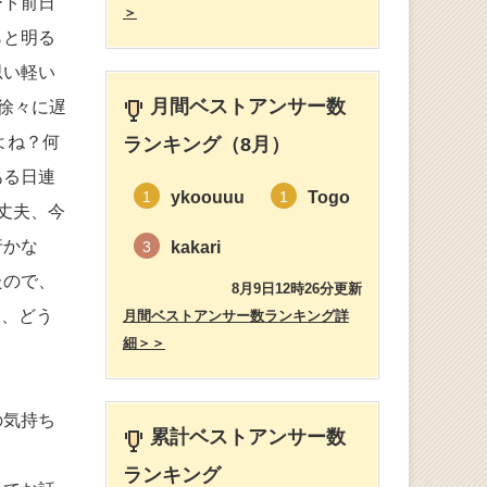
ート前日
＞
らと明る
思い軽い
月間ベストアンサー数
徐々に遅
よね？何
ランキング（8月）
ある日連
ykoouuu
Togo
1
1
丈夫、今
行かな
kakari
3
たので、
8月9日12時26分更新
と、どう
月間ベストアンサー数ランキング詳
細＞＞
の気持ち
累計ベストアンサー数
ランキング