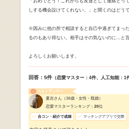
「おめでとう！これからも友達として連絡とっ
しする機会設けてくれない。」と聞くのはどう
※因みに他の所で相談すると自己中過ぎてまっ
るのもあり得ない。相手はその気ないのに…と
よろしくお願いします。
回答：
5
件
（恋愛マスター：4件、人工知能：1
ベストアンサー
夏吉さん
（38歳・女性・既婚）
恋愛マスターランキング：
20
位
合コン・紹介で成婚
マッチングアプリで交際