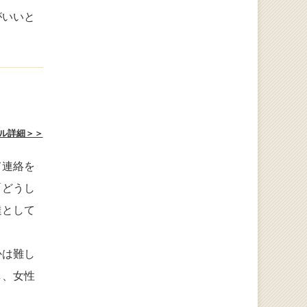
がいいと
ル詳細＞＞
て連絡を
「どうし
達として
かは難し
し、女性