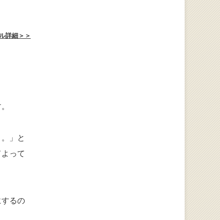
ル詳細＞＞
す。
よ。」と
てよって
にするの