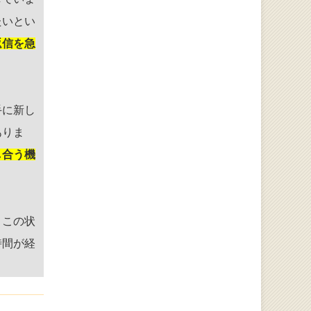
たいとい
返信を急
手に新し
ありま
し合う機
、この状
時間が経