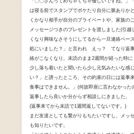
「〇〇さんってめちゃくちゃ優しいですね。」
は寝る前でスタンプでボケたり自分に脈ありか
くかなり相手が自分のプライベートや、家族の
メッセージつきのプレゼントを渡しました(引越
くなり興味なさそうにしてるから一旦連絡ペース
処にいました？」と言われ えっ？ てなり返
絡がこなくなり。未読のまま2週間が経った時
少し落ち着いたと聞いたら少し元気みたいな感
い？」と誘ったところ、その約束の日には返事
食事はできません。」(何故即座に言わなかった
返事したら良いか分からず相談しにきました。
(返事来てから未読で1週間返してないです。)
まだ友達としても繋がりもちたいですし、メッ
も知りたいです。