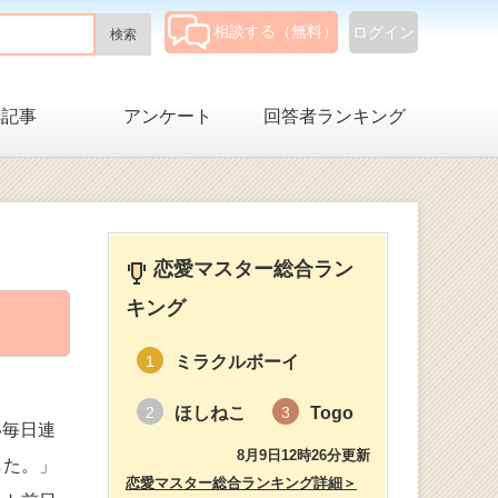
相談する（無料）
ログイン
集記事
アンケート
回答者ランキング
恋愛マスター総合ラン
キング
ミラクルボーイ
1
ほしねこ
Togo
2
3
い毎日連
8月9日12時26分更新
した。」
恋愛マスター総合ランキング詳細＞