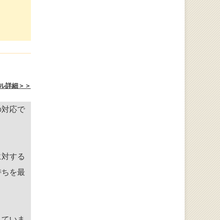
ル詳細＞＞
の対応で
に対する
持ちを最
していま