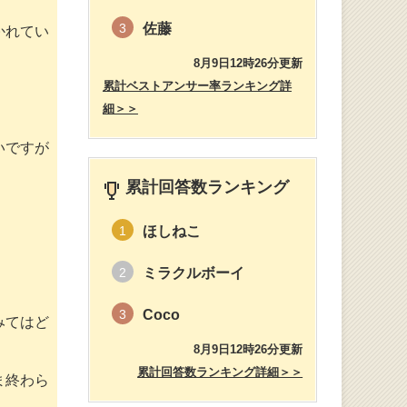
佐藤
3
かれてい
8月9日12時26分更新
累計ベストアンサー率ランキング詳
細＞＞
いですが
累計回答数ランキング
ほしねこ
1
ミラクルボーイ
2
Coco
3
みてはど
8月9日12時26分更新
累計回答数ランキング詳細＞＞
ま終わら