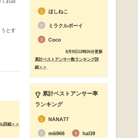
めてお話
ほしねこ
1
ミラクルボーイ
2
とうとす
Coco
3
8月9日12時26分更新
累計ベストアンサー数ランキング詳
細＞＞
累計ベストアンサー率
ランキング
NANA77
1
ル詳細＞＞
miii966
hal39
2
3