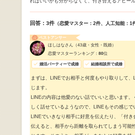
ればいいかも分からなくて、付き合えるアピー
回答：
3
件
（恋愛マスター：2件、人工知能：1
ベストアンサー
ほしはなさん
（43歳・女性・既婚）
恋愛マスターランキング：
80
位
婚活パーティーで成婚
結婚相談所で成婚
まずは、LINEでお相手と何度もやり取りして、
じます。
LINEの内容は他愛のない話でいいと思います
しく話せているようなので、LINEもその感じ
LINEでいきなり相手に好意を伝えたり、「付
伝えると、相手から距離を取られてしまう可能性