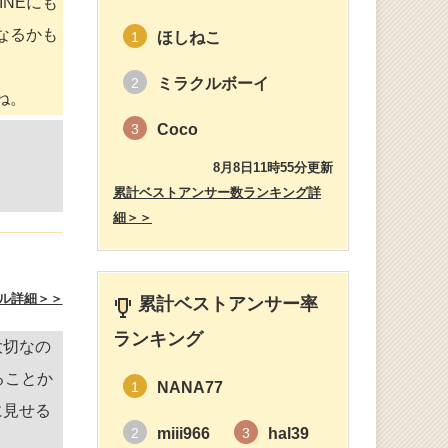
NEにも
なるかも
ほしねこ
1
ミラクルボーイ
2
ね。
Coco
3
8月8日11時55分更新
累計ベストアンサー数ランキング詳
細＞＞
ル詳細＞＞
累計ベストアンサー率
ランキング
大切なの
ることか
NANA77
1
に見せる
miii966
hal39
2
3