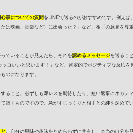
関心事についての質問
をLINEで送るのがおすすめです。例えば
または映画、音楽など）に出会った？」など、相手の意見を尊
張っていることが見えたら、それを
認めるメッセージ
を送るこ
カッコいいと思います！」など、肯定的でポジティブな反応を
いものになります。
をすること。必ずしも即レスを期待したり、短い返事にネガテ
けて築くものですので、急がずじっくりと相手との絆を深めて
こと
。自分の興味や趣味をためらわずに共有し、本当の自分を