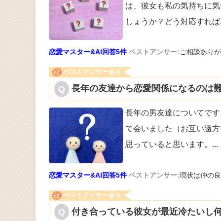
は、彼女も私
の気持ちに気
しょうか？どう対応すれば
恋愛マスター&AI回答5件
ベストアンサー:
ご相談ありが
ベストアンサーあり
長年の友達から恋愛関係になるのは難
長年の男友達についてです
て会いまし
た（お互い遠方
思っていると思います。
...
恋愛マスター&AI回答5件
ベストアンサー:
現状は仲の良
ベストアンサーあり
付き合っている彼女が最近冷たいし何