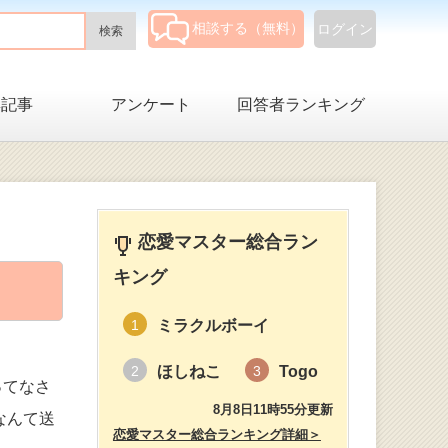
相談する（無料）
ログイン
集記事
アンケート
回答者ランキング
恋愛マスター総合ラン
キング
ミラクルボーイ
1
ほしねこ
Togo
2
3
ってなさ
8月8日11時55分更新
なんて送
恋愛マスター総合ランキング詳細＞