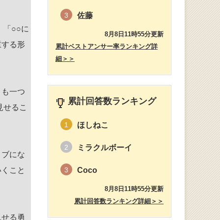
佐藤
3
、「○○に
8月8日11時55分更新
重する形
累計ベストアンサー率ランキング詳
細＞＞
とも一つ
累計回答数ランキング
見せるこ
ほしねこ
1
ミラクルボーイ
2
ィブにな
いくこと
Coco
3
8月8日11時55分更新
累計回答数ランキング詳細＞＞
見せる勇