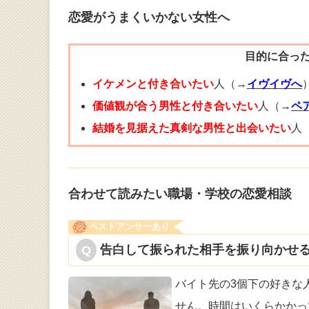
恋愛がうまくいかない女性へ
目的に合っ
イケメンと付き合いたい
人（→
イヴイヴへ
価値観が合う男性と付き合いたい
人（→
ペ
結婚を見据えた真剣な男性と出会いたい
人
合わせて読みたい職場・学校の恋愛相談
ベストアンサーあり
告白して振られた相手を振り向かせる
バイト先の3個下の好きな
せん。時間は
いくらかかっ