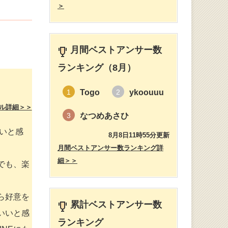
＞
月間ベストアンサー数
ランキング（8月）
Togo
ykoouuu
1
2
ル詳細＞＞
なつめあさひ
3
いいと感
8月8日11時55分更新
月間ベストアンサー数ランキング詳
細＞＞
でも、楽
ら好意を
累計ベストアンサー数
いいと感
ランキング