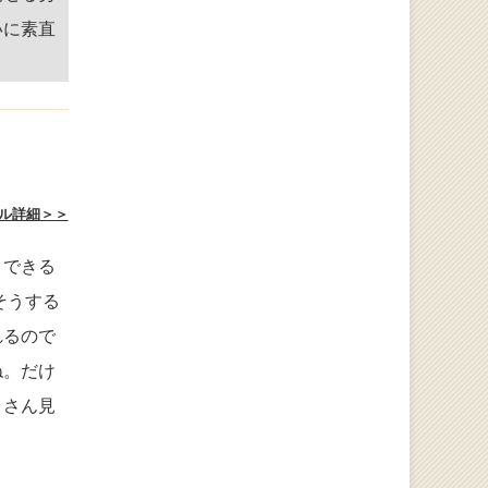
いに素直
ル詳細＞＞
とできる
そうする
れるので
ね。だけ
くさん見