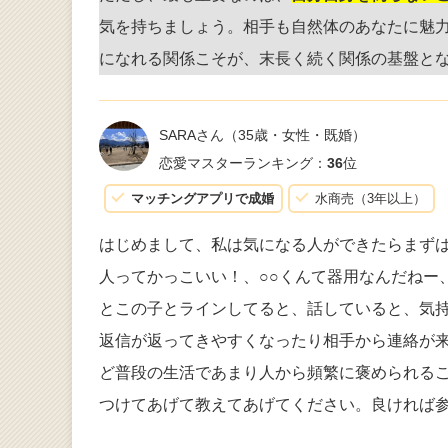
気を持ちましょう。相手も自然体のあなたに魅
になれる関係こそが、末長く続く関係の基盤と
SARAさん
（35歳・女性・既婚）
恋愛マスターランキング：
36
位
マッチングアプリで成婚
水商売（3年以上）
はじめまして、私は気になる人ができたらまず
人ってかっこいい！、○○くんて器用なんだねー
とこの子とラインしてると、話していると、気
返信が返ってきやすくなったり相手から連絡が
ど普段の生活であまり人から頻繁に褒められる
つけてあげて教えてあげてください。良ければ