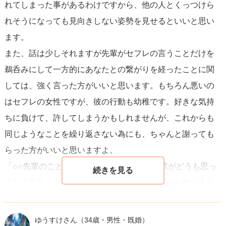
れてしまった事があるわけですから、他の人とくっつけら
れそうになっても見向きしない姿勢を見せるといいと思い
ます。
また、話は少しそれますが先輩がセフレの言うことだけを
鵜呑みにして一方的にあなたとの繋がりを経ったことに関
しては、強く言った方がいいと思います。もちろん悪いの
はセフレの女性ですが、彼の行動も幼稚です。好きな気持
ちに負けて、許してしまうかもしれませんが、これからも
同じようなことを繰り返さない為にも、ちゃんと謝っても
らった方がいいと思いますよ。
「○○先輩のことは友達以上に思ってる。先輩がどうも思っ
てなくても、今私は先輩以外を見れない。だから他の人と
くっつけようとしないで欲しい」と言うふうに伝えてみて
はいかがでしょうか。好きバレしておくのも一つの手です
ゆうすけさん
（34歳・男性・既婚）