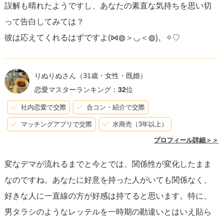
誤解も晴れたようですし、あなたの素直な気持ちを思い切
って告白してみては？
彼は応えてくれるはずですよ(⋈◍＞◡＜◍)。✧♡
りぬりぬさん
（31歳・女性・既婚）
恋愛マスターランキング：
32
位
社内恋愛で交際
合コン・紹介で交際
マッチングアプリで交際
水商売（3年以上）
プロフィール詳細＞＞
変なデマが流れるまでと今とでは、関係性が変化したまま
なのですね。あなたに好意を持った人がいても関係なく、
好きな人に一直線の方が好感は持てると思います。特に、
男タラシのようなレッテルを一時期の勘違いとはいえ貼ら