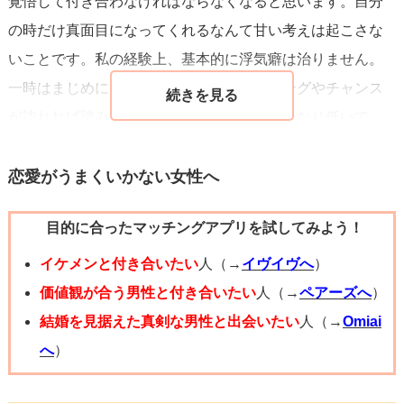
覚悟して付き合わなければならなくなると思います。自分
の時だけ真面目になってくれるなんて甘い考えは起こさな
いことです。私の経験上、基本的に浮気癖は治りません。
一時はまじめになったと思いきや、タイミングやチャンス
が訪れれば踏みとどまってくれる可能性はかなり低いで
す。
恋愛がうまくいかない女性へ
目的に合ったマッチングアプリを試してみよう！
質問者様の今後の幸せを考えると、ご年齢的にもお若いの
で周りが見えないのもわかりますが、この先の事などを考
イケメンと付き合いたい
人（→
イヴイヴへ
）
えてその先輩は憧れの人程度に抑えていた方が無難だと思
価値観が合う男性と付き合いたい
人（→
ペアーズへ
）
います。
結婚を見据えた真剣な男性と出会いたい
人（→
Omiai
へ
）