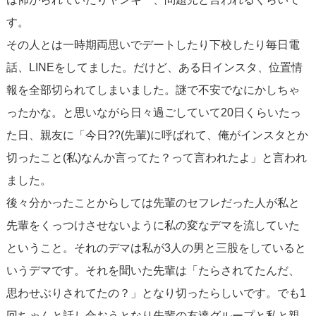
す。
その人とは一時期両思いでデートしたり下校したり毎日電
話、LINEをしてました。だけど、ある日インスタ、位置情
報を全部切られてしまいました。謎で不安でなにかしちゃ
ったかな。と思いながら日々過ごしていて20日くらいたっ
た日、親友に「今日??(先輩)に呼ばれて、俺がインスタとか
切ったこと(私)なんか言ってた？って言われたよ」と言われ
ました。
後々分かったことからしては先輩のセフレだった人が私と
先輩をくっつけさせないように私の変なデマを流していた
ということ。それのデマは私が3人の男と三股をしていると
いうデマです。それを聞いた先輩は「たらされてたんだ、
思わせぶりされてたの？」となり切ったらしいです。でも1
回ちゃんと話し合おうとなり先輩の友達グループと私と親