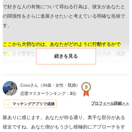
で好きな人の有無について尋ねる行為は、彼女があなたと
の関係性をさらに進展させたいと考えている明確な兆候で
す。
ここから大切なのは、あなたがどのように行動するかで
す。
まず重要なのは、彼女の好意を素直に受け止め、感謝
の意を示すこと。例えば、彼女からのお土産に対しては、
「いつも気にかけてくれてありがとう」と感謝を表するメ
ッセージを伝えましょう。また、あなたに関心を示してい
Cocoさん
（34歳・女性・既婚）
ることが分かっているので、彼女とのコミュニケーション
恋愛マスターランキング：
3
位
をより一層深めるチャンスと捉え、よりプライベートな話
プロフィール詳細＞＞
マッチングアプリで成婚
題に踏み込んだり、二人きりで遊びに行くなどの提案をす
脈ありに感じます。あなたが仰る通り、奥手な部分がある
るのも良いでしょう。重要なのは、
彼女の気持ちに応える
彼女ですね。あなた側がもう少し積極的にアプローチをす
ように自分からもアプローチをする
ことです。奥手な性格