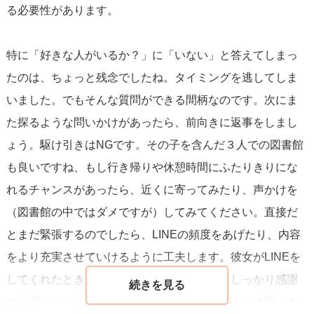
る必要性があります。
であればあるほど、彼女自身から明確な好意を示すことは
難しいかもしれません。そのため、彼女の行動から読み取
特に「好きな人がいるか？」に「いない」と答えてしまっ
れるサインに対して、あなたも積極的に関わっていく必要
たのは、ちょっと残念でしたね。タイミングを逃してしま
があります。
いました。でもそんな質問ができる間柄なのです。次にま
た探るような問いかけがあったら、前向きに返事をしまし
最後に、焦らず一歩一歩彼女との信頼関係を築いていくこ
ょう。駆け引きはNGです。その子を含んだ３人での図書館
とが大切です。彼女が安心して自分の気持ちを開ける環境
も良いですね、もし行き帰りや休憩時間にふたりきりにな
を整えながら、しっかりとした関係を築いていってくださ
れるチャンスがあったら、近くに寄ってみたり、声かけを
い。
（図書館の中ではダメですが）してみてください。直接だ
とまだ緊張するのでしたら、LINEの頻度をあげたり、内容
をより充実させていけるように工夫します。彼女がLINEを
してくれたとき、心配してくれたときにも、しっかり感謝
の言葉を伝えてみてくださいね。もうしているとは思いま