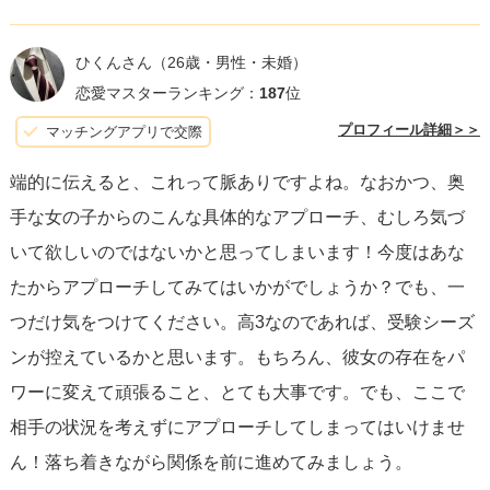
すが、こういった小さなことの積み重ねで心の距離が縮ま
っていくのです。今後緊張する場面もあるかもしれません
ひくんさん
（26歳・男性・未婚）
が、頑張ってみてくださいね。応援しています。
恋愛マスターランキング：
187
位
プロフィール詳細＞＞
マッチングアプリで交際
端的に伝えると、これって脈ありですよね。なおかつ、奥
手な女の子からのこんな具体的なアプローチ、むしろ気づ
いて欲しいのではないかと思ってしまいます！今度はあな
たからアプローチしてみてはいかがでしょうか？でも、一
つだけ気をつけてください。高3なのであれば、受験シーズ
ンが控えているかと思います。もちろん、彼女の存在をパ
ワーに変えて頑張ること、とても大事です。でも、ここで
相手の状況を考えずにアプローチしてしまってはいけませ
ん！落ち着きながら関係を前に進めてみましょう。